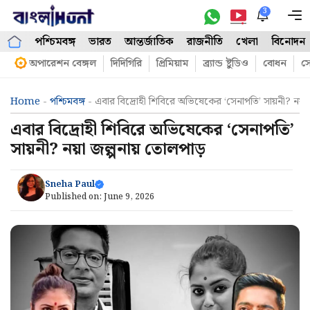
Skip
3
M
to
পশ্চিমবঙ্গ
ভারত
আন্তর্জাতিক
রাজনীতি
খেলা
বিনোদন
content
অপারেশন বেঙ্গল
দিদিগিরি
প্রিমিয়াম
ব্র্যান্ড ষ্টুডিও
বোধন
সো
Home
-
পশ্চিমবঙ্গ
-
এবার বিদ্রোহী শিবিরে অভিষেকের ‘সেনাপতি’ সায়নী? নয়
এবার বিদ্রোহী শিবিরে অভিষেকের ‘সেনাপতি’
সায়নী? নয়া জল্পনায় তোলপাড়
Sneha Paul
Published on:
June 9, 2026