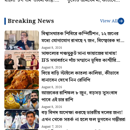
মহিলা ‘টপ গান’ ভাবনা কান্ত!
ভুলেও আনবেন না, কীভাবে
যুদ্ধকৌশলে নতুন মাইলফলক
বুঝবেন ফারাক?
বায়ুসেনার
Breaking News
View All
বিশ্বাসঘাতক শিবিরে কম্পিটিশন, ১২ জনের
মধ্যে যোগাযোগ রাখছে ৭ জন, বিস্ফোরক দাবি
কুণালের
August 8, 2026
সাফল্যের পঞ্চমুকুট সানা ফায়াজের মাথায়!
IFS সমাবর্তনে পাঁচ সম্মানে ভূষিত কাশ্মীরি
কন্যা
August 8, 2026
বিয়ে বাড়ি স্টাইলে কাতলা কালিয়া, কীভাবে
বানাবেন দেখে নিন রেসিপি
August 8, 2026
আজকের রাশিফল ৮ জুন, বড়সড় সুসংবাদ
পাবে এই চার রাশি
August 8, 2026
বড় বিপদ অপেক্ষা করছে ভারতীয় দলের জন্য!
এখন থেকে সতর্ক না হলে ফল ভুগবেন গম্ভীররা
August 7, 2026