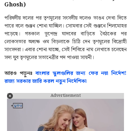
Ghosh)
পরিষদীয় দলের পর তৃণমূলের সংসদীয় দলেও ভাঙন দেখা দিতে
পারে বলে গুঞ্জন শোনা যাচ্ছিল। সোমবার সেই গুঞ্জনে শিলমোহর
পড়েছে। গতকাল ভূপেন্দ্র যাদবের বাড়িতে বৈঠকের পর
লোকসভার অধ্যক্ষ ওম বিড়লাকে চিঠি দেন তৃণমূলের বিদ্রোহী
সাংসদরা। এবার শোনা যাচ্ছে, সেই শিবিরে নাম লেখাতে চলেছেন
সদ্য যুব তৃণমূলের সভানেত্রীর পদ পাওয়া সায়নী।
আরও পড়ুনঃ
বাংলার স্কুলগুলির জন্য ফের নয়া নির্দেশ!
রাজ্য সরকার জারি করল নতুন নির্দেশিকা
Advertisement