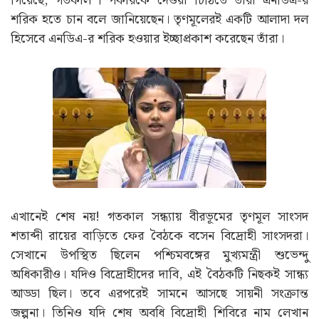
গিয়েছে, গতকাল স্পিকারকে দেওয়া চিঠিতে তাঁরা এনডিএ-র
শরিক হতে চান বলে জানিয়েছেন। তৃণমূলেরই একটি আলাদা দল
হিসেবে এনডিএ-র শরিক হওয়ার ইচ্ছাপ্রকাশ করেছেন তাঁরা।
এখানেই শেষ নয়! গতকাল সন্ধ্যায় বীরভূমের তৃণমূল সাংসদ
শতাব্দী রায়ের বাড়িতে ফের বৈঠকে বসেন বিদ্রোহী সাংসদরা।
সেখানে উপস্থিত ছিলেন পশ্চিমবঙ্গের মুখ্যমন্ত্রী শুভেন্দু
অধিকারীও। যদিও বিদ্রোহীদের দাবি, এই বৈঠকটি নিছকই সান্ধ্য
আড্ডা ছিল। তবে এরপরেই সামনে আসছে সায়নী সংক্রান্ত
জল্পনা। তিনিও যদি শেষ অবধি বিদ্রোহী শিবিরে নাম লেখান