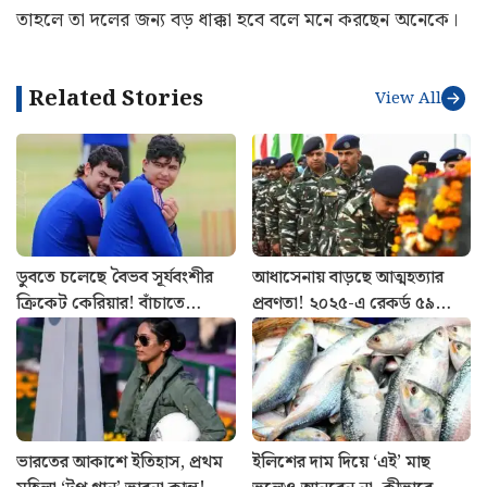
তাহলে তা দলের জন্য বড় ধাক্কা হবে বলে মনে করছেন অনেকে।
Related Stories
View All
ডুবতে চলেছে বৈভব সূর্যবংশীর
আধাসেনায় বাড়ছে আত্মহত্যার
ক্রিকেট কেরিয়ার! বাঁচাতে
প্রবণতা! ২০২৫-এ রেকর্ড ৫৯
পারবেন কি ঈশান কিষাণ?
CRPF জওয়ানের মৃত্যু, প্রকাশ্যে
রিপোর্ট
ভারতের আকাশে ইতিহাস, প্রথম
ইলিশের দাম দিয়ে ‘এই’ মাছ