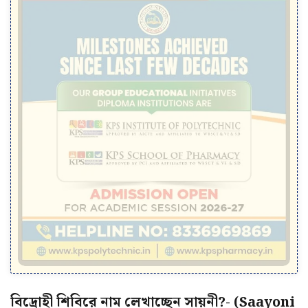
বিদ্রোহী শিবিরে নাম লেখাচ্ছেন সায়নী?- (Saayoni