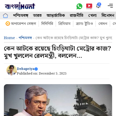
Skip
3
M
to
পশ্চিমবঙ্গ
ভারত
আন্তর্জাতিক
রাজনীতি
খেলা
বিনোদন
content
অপারেশন বেঙ্গল
দিদিগিরি
প্রিমিয়াম
ব্র্যান্ড ষ্টুডিও
বোধন
সো
Home
-
পশ্চিমবঙ্গ
-
কেন আটকে রয়েছে চিংড়িঘাটা মেট্রোর কাজ? মুখ খুললেন
কেন আটকে রয়েছে চিংড়িঘাটা মেট্রোর কাজ?
মুখ খুললেন রেলমন্ত্রী, বললেন…
Debapriya
Published on:
December 5, 2025