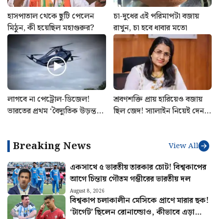
হাসপাতাল থেকে ছুটি পেলেন
চা-দুধের এই পরিমাপটা বজায়
মিঠুন, কী হয়েছিল মহাগুরুর?
রাখুন, চা হবে ধাবার মতো
লাগবে না পেট্রোল-ডিজেল!
শ্রবণশক্তি প্রায় হারিয়েও বজায়
ভারতের প্রথম ‘বৈদ্যুতিক উড়ন্ত
ছিল জেদ! স্যালাইন নিয়েই দেন
গাড়ি’ বানিয়ে তাক লাগালেন
মেইনস পরীক্ষা, UPSC-তে
উত্তরাখণ্ডের রবি
বাজিমাত সৌম্যার
Breaking News
View All
একসাথে ৫ ভারতীয় তারকার চোট! বিশ্বকাপের
আগে চিন্তায় গৌতম গম্ভীরের ভারতীয় দল
August 8, 2026
বিশ্বকাপ চলাকালীন মেসিকে প্রাণে মারার ছক!
‘টার্গেট’ ছিলেন রোনাল্ডোও, কীভাবে এড়ানো