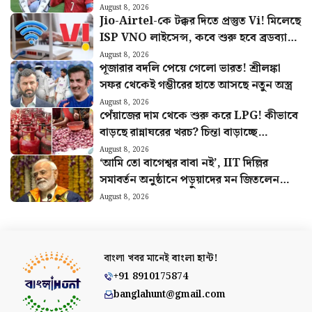
গেল হামলা?
August 8, 2026
Jio-Airtel-কে টক্কর দিতে প্রস্তুত Vi! মিলেছে
ISP VNO লাইসেন্স, কবে শুরু হবে ব্রডব্যান্ড
সার্ভিস?
August 8, 2026
পূজারার বদলি পেয়ে গেলো ভারত! শ্রীলঙ্কা
সফর থেকেই গম্ভীরের হাতে আসছে নতুন অস্ত্র
August 8, 2026
পেঁয়াজের দাম থেকে শুরু করে LPG! কীভাবে
বাড়ছে রান্নাঘরের খরচ? চিন্তা বাড়াচ্ছে
পরিসংখ্যান
August 8, 2026
‘আমি তো বাগেশ্বর বাবা নই’, IIT দিল্লির
সমাবর্তন অনুষ্ঠানে পড়ুয়াদের মন জিতলেন
মোদী, দিলেন বিশেষ বার্তা
August 8, 2026
বাংলা খবর মানেই
বাংলা হান্ট!
+91 8910175874
banglahunt@gmail.com