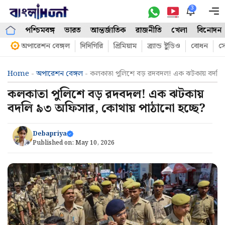
Skip
3
M
to
পশ্চিমবঙ্গ
ভারত
আন্তর্জাতিক
রাজনীতি
খেলা
বিনোদন
content
অপারেশন বেঙ্গল
দিদিগিরি
প্রিমিয়াম
ব্র্যান্ড ষ্টুডিও
বোধন
সো
Home
-
অপারেশন বেঙ্গল
-
কলকাতা পুলিশে বড় রদবদল! এক ঝটকায় বদলি 
কলকাতা পুলিশে বড় রদবদল! এক ঝটকায়
বদলি ৯৩ অফিসার, কোথায় পাঠানো হচ্ছে?
Debapriya
Published on:
May 10, 2026