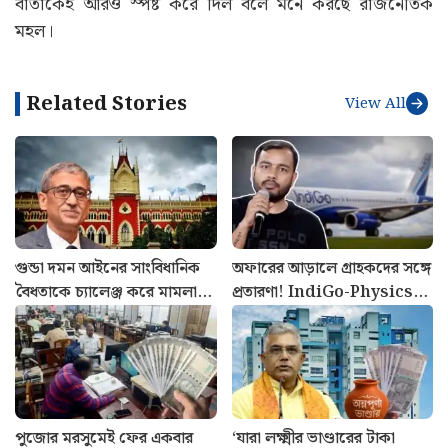
এছাড়াও সূত্রের খবর, শুক্রবার নবান্নে নতুন মন্ত্রিসভার প্রথম
বৈঠকও হতে পারে। এর মধ্যেই মুখ্যসচিব, স্বরাষ্ট্রসচিব এবং পুলিশ
কমিশনারের সঙ্গেও আলোচনা করেছেন শুভেন্দু অধিকারী। নতুন
সরকার দায়িত্ব নেওয়ার পর প্রশাসনের (Kolkata Police)
অন্দরে যে বড়সড় পরিবর্তনের ইঙ্গিত মিলছে, এই রদবদল সেই
বার্তাকেই আরও স্পষ্ট করে দিল বলে মনে করছে রাজনৈতিক
মহল।
Related Stories
View All