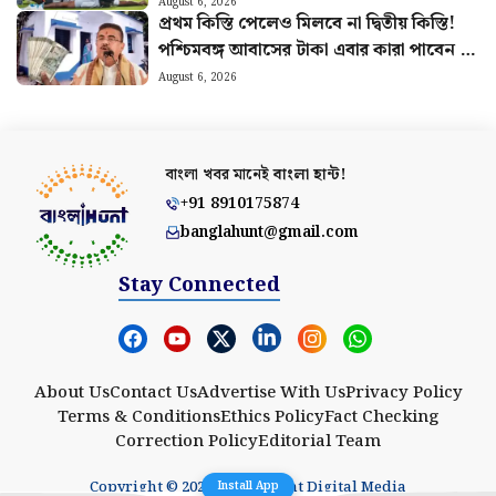
আজকের সোনা রুপোর দাম
August 6, 2026
সপ্তম বেতন কমিশন চালু হলেই বদলাবে ছুটির
নিয়ম? সরকারি কর্মীদের জন্য বিরাট আপডেট
August 6, 2026
আর চলবে না ‘জালিয়াতি’! টিম ইন্ডিয়ার
খেলোয়াড়দের লাগাতার চোটে উদ্বিগ্ন হয়ে কড়া
পদক্ষেপ BCCI-র
August 6, 2026
প্রথম কিস্তি পেলেও মিলবে না দ্বিতীয় কিস্তি!
পশ্চিমবঙ্গ আবাসের টাকা এবার কারা পাবেন না
জানুন
August 6, 2026
বাংলা খবর মানেই
বাংলা হান্ট!
+91 8910175874
banglahunt@gmail.com
Stay Connected
Install App