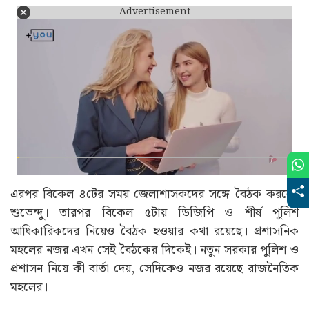
শাসকদলের ওয়েলফেয়ার অ্যাসোসিয়েশনের সঙ্গে যুক্ত ছিলেন।
নতুন সরকার দায়িত্ব নেওয়ার পরই এই সিদ্ধান্ত নেওয়া হয়েছে বলে
জানা যাচ্ছে। এদিকে সোমবার নবান্নে একাধিক গুরুত্বপূর্ণ বৈঠক
করবেন নতুন মুখ্যমন্ত্রী শুভেন্দু অধিকারী। দুপুর সাড়ে ১২টায়
সচিবদের সঙ্গে বৈঠকে বসবেন তিনি। এরপর দেড়টায় বিধায়কদের
নিয়েও বৈঠক রয়েছে।
Advertisement