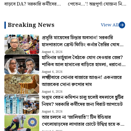
গুন্ডা দমন আইনের সাংবিধানিক
অফারের আড়ালে গ্রাহকদের সঙ্গে
বৈধতাকে চ্যালেঞ্জ করে মামলা!
প্রতারণা! IndiGo-Physics
খারিজ করে দিল হাইকোর্ট
Wallah সহ ৯ টি সংস্থাকে
জরিমানা কেন্দ্রের
পুজোর মরসুমেই ফের একবার
‘যারা লক্ষ্মীর ভাণ্ডারের টাকা
বাড়বে DA? সরকারি কর্মীদের
পেতেন…’! অন্নপূর্ণা যোজনা নিয়ে
জন্য বিরাট আপডেট
বড় আপডেট দিলেন মন্ত্রী দিলীপ
Breaking News
View All
প্রসূতি মায়েদের চিন্তার অবসান! সরকারি
হাসপাতালে ব্রেস্ট ফিডিং কর্নার তৈরির ঘোষণা
স্বাস্থ্যমন্ত্রীর
August 6, 2026
হাসিনার ভার্চুয়াল বৈঠকে যোগ দেওয়ার জের?
শাকিব আল হাসানের বাড়িতে হামলা, ধরানো
হল আগুন
August 6, 2026
লক্ষ্মীবারে সোনার বাজারে আগুন! একনজরে