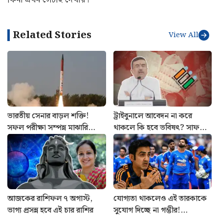
Related Stories
View All
ভারতীয় সেনার বাড়ল শক্তি!
ট্রাইবুনালে আবেদন না করে
সফল পরীক্ষা সম্পন্ন মাঝারি
থাকলে কি হবে ভবিষৎ? সাফ
পাল্লার ব্যালিস্টিক মিসাইল অগ্নি ৪-
জানালেন মুখ্যমন্ত্রী শুভেন্দু
এর
অধিকারী
আজকের রাশিফল ৭ অগাস্ট,
যোগ্যতা থাকলেও এই তারকাকে
ভাগ্য প্রসন্ন হবে এই চার রাশির
সুযোগ দিচ্ছে না গম্ভীর!