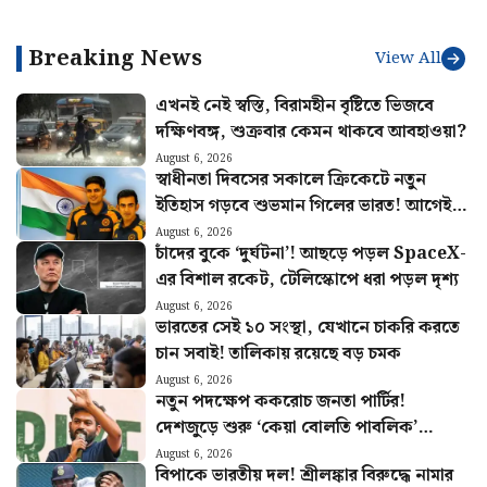
শ্রীলঙ্কাতেই ভারতের জার্সিতে
শেষ ম্যাচ খেলবেন এই
Breaking News
ক্রিকেটার?
View All
এখনই নেই স্বস্তি, বিরামহীন বৃষ্টিতে ভিজবে
দক্ষিণবঙ্গ, শুক্রবার কেমন থাকবে আবহাওয়া?
August 6, 2026
স্বাধীনতা দিবসের সকালে ক্রিকেটে নতুন
ইতিহাস গড়বে শুভমান গিলের ভারত! আগেই
হুঙ্কার ছাড়লেন গম্ভীর
August 6, 2026
চাঁদের বুকে ‘দুর্ঘটনা’! আছড়ে পড়ল SpaceX-
এর বিশাল রকেট, টেলিস্কোপে ধরা পড়ল দৃশ্য
August 6, 2026
ভারতের সেই ১০ সংস্থা, যেখানে চাকরি করতে
চান সবাই! তালিকায় রয়েছে বড় চমক
August 6, 2026
নতুন পদক্ষেপ ককরোচ জনতা পার্টির!
দেশজুড়ে শুরু ‘কেয়া বোলতি পাবলিক’
কর্মসূচি, ঘোষণা অভিজিতের
August 6, 2026
বিপাকে ভারতীয় দল! শ্রীলঙ্কার বিরুদ্ধে নামার