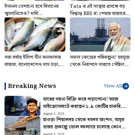
ইথানল মেশানো হবে বিমানের
Tata-র এই সংস্থার প্রসঙ্গে বড়
জ্বালানিতেও? দাবি
সিদ্ধান্ত RBI-র! শেয়ার বাজারে
কেজরিওয়ালের, কী প্রতিক্রিয়া
হবে লিস্টিং?
কেন্দ্রের?
ভরা বর্ষায় ইলিশ-হীন কলকাতার
সফল কেন্দ্রের পরিকল্পনা! হরমুজ
বাজার, বাংলাদেশেও দাম চড়া,
থেকে নিরাপদে ভারতে পৌঁছল
কিন্তু কেন?
৬০ জাহাজ, ফিরলেন ৩,৯৭২ জন
নাবিক
Breaking News
View All
মায়ের গয়না বিক্রি করে পড়াশোনা! আজ
মাইক্রোসফটে করছেন ১.৯ কোটির চাকরি,
চমকে দেবে মনুর কাহিনি
August 6, 2026
হাওড়া-শিয়ালদহ থেকে দমদম জংশন, অমৃত
ভারত প্রকল্পে ভোল বদলাতে চলেছে কোন
কোন স্টেশনের?
August 6, 2026