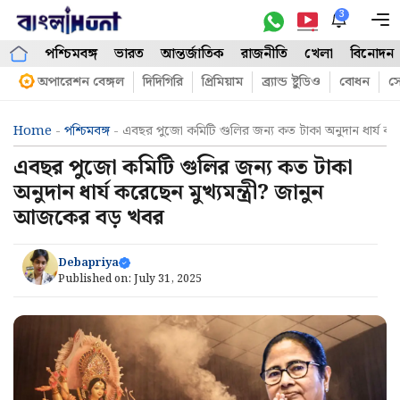
Skip
3
M
to
পশ্চিমবঙ্গ
ভারত
আন্তর্জাতিক
রাজনীতি
খেলা
বিনোদন
content
অপারেশন বেঙ্গল
দিদিগিরি
প্রিমিয়াম
ব্র্যান্ড ষ্টুডিও
বোধন
সো
Home
-
পশ্চিমবঙ্গ
-
এবছর পুজো কমিটি গুলির জন্য কত টাকা অনুদান ধার্য করে
এবছর পুজো কমিটি গুলির জন্য কত টাকা
অনুদান ধার্য করেছেন মুখ্যমন্ত্রী? জানুন
আজকের বড় খবর
Debapriya
Published on:
July 31, 2025