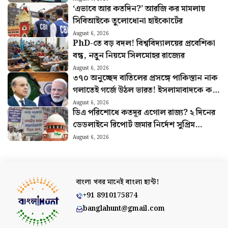
‘এভাবে আর কতদিন?’ আরজি কর মামলায়
সিবিআইকে তুলোধোনা হাইকোর্টের
August 6, 2026
PhD-তে বড় বদল! বিশ্ববিদ্যালয়ের প্রবেশিকা
বন্ধ, নতুন নিয়মে সিলমোহর রাজ্যের
August 6, 2026
৩৭০ অনুচ্ছেদ বাতিলের প্রসঙ্গে পাকিস্তান নাক
গলাতেই গর্জে উঠল ভারত! ইসলামাবাদকে কড়া
বার্তা নয়াদিল্লির
August 6, 2026
ডিএ পরিশোধে কতদূর এগোল রাজ্য? ২ দিনের
ডেডলাইনে রিপোর্ট জমার নির্দেশ সুপ্রিম
কোর্টের
August 6, 2026
বাংলা খবর মানেই
বাংলা হান্ট!
+91 8910175874
banglahunt@gmail.com