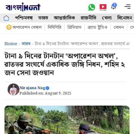
Skip
3
M
to
পশ্চিমবঙ্গ
ভারত
আন্তর্জাতিক
রাজনীতি
খেলা
বিনোদন
content
অপারেশন বেঙ্গল
দিদিগিরি
প্রিমিয়াম
ব্র্যান্ড ষ্টুডিও
বোধন
সো
Home
-
ভারত
-
টানা ৯ দিনের টানটান ‘অপারেশন অখল’, রাতভর সংঘর্ষে একা
টানা ৯ দিনের টানটান ‘অপারেশন অখল’,
রাতভর সংঘর্ষে একাধিক জঙ্গি নিধন, শহিদ ২
জন সেনা জওয়ান
Nirajana Nag
Published on:
August 9, 2025