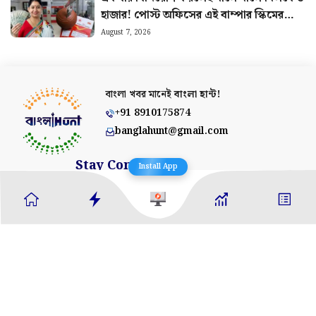
হাজার! পোস্ট অফিসের এই বাম্পার স্কিমের
হিসাব বুঝুন
August 7, 2026
বাংলা খবর মানেই
বাংলা হান্ট!
+91 8910175874
banglahunt@gmail.com
Stay Connected
Install App
About Us
Contact Us
Advertise With Us
Privacy Policy
Terms & Conditions
Ethics Policy
Fact Checking
Correction Policy
Editorial Team
Copyright © 2025 Banglahunt Digital Media