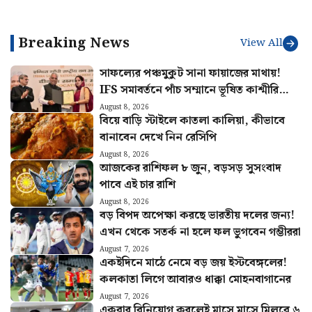
বুঝবেন ফারাক?
রইল রেসিপি
Breaking News
View All
সাফল্যের পঞ্চমুকুট সানা ফায়াজের মাথায়!
IFS সমাবর্তনে পাঁচ সম্মানে ভূষিত কাশ্মীরি
কন্যা
August 8, 2026
বিয়ে বাড়ি স্টাইলে কাতলা কালিয়া, কীভাবে
বানাবেন দেখে নিন রেসিপি
August 8, 2026
আজকের রাশিফল ৮ জুন, বড়সড় সুসংবাদ
পাবে এই চার রাশি
August 8, 2026
বড় বিপদ অপেক্ষা করছে ভারতীয় দলের জন্য!
এখন থেকে সতর্ক না হলে ফল ভুগবেন গম্ভীররা
August 7, 2026
একইদিনে মাঠে নেমে বড় জয় ইস্টবেঙ্গলের!
কলকাতা লিগে আবারও ধাক্কা মোহনবাগানের
August 7, 2026
একবার বিনিয়োগ করলেই মাসে মাসে মিলবে ৬