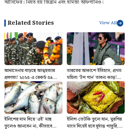
আসিফের। নিহত হয় জিব্রান এবং হামজা আফগানিও।
Related Stories
View All
আধাসেনায় বাড়ছে আত্মহত্যার
ভারতের আকাশে ইতিহাস, প্রথম
প্রবণতা! ২০২৫-এ রেকর্ড ৫৯
মহিলা ‘টপ গান’ ভাবনা কান্ত!
CRPF জওয়ানের মৃত্যু, প্রকাশ্যে
যুদ্ধকৌশলে নতুন মাইলফলক
রিপোর্ট
বায়ুসেনার
ইলিশের দাম দিয়ে ‘এই’ মাছ
ইলিশ-ভেটকি ভুলে যান, মুরগির
ভুলেও আনবেন না, কীভাবে
মাংস দিয়েই হবে দুর্দান্ত পাতুরি,