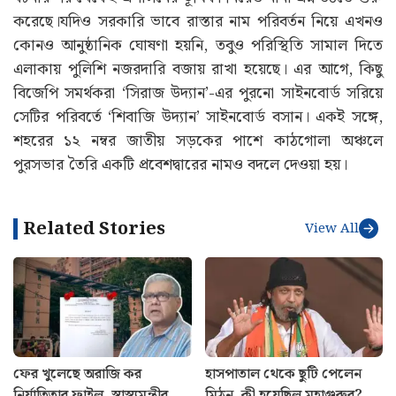
আরও পড়ুন :
মঙ্গলে ভোট-পরবর্তী হিংসা মামলা হাইকোর্টে,
শুনবেন চিফ জাস্টিস
ঘটনার পর থেকেই প্রশাসনের ভূমিকা নিয়েও নানা প্রশ্ন উঠতে শুরু
করেছে।যদিও সরকারি ভাবে রাস্তার নাম পরিবর্তন নিয়ে এখনও
কোনও আনুষ্ঠানিক ঘোষণা হয়নি, তবুও পরিস্থিতি সামাল দিতে
এলাকায় পুলিশি নজরদারি বজায় রাখা হয়েছে। এর আগে, কিছু
বিজেপি সমর্থকরা ‘সিরাজ উদ্যান’-এর পুরনো সাইনবোর্ড সরিয়ে
সেটির পরিবর্তে ‘শিবাজি উদ্যান’ সাইনবোর্ড বসান। একই সঙ্গে,
শহরের ১২ নম্বর জাতীয় সড়কের পাশে কাঠগোলা অঞ্চলে
পুরসভার তৈরি একটি প্রবেশদ্বারের নামও বদলে দেওয়া হয়।
Related Stories
View All