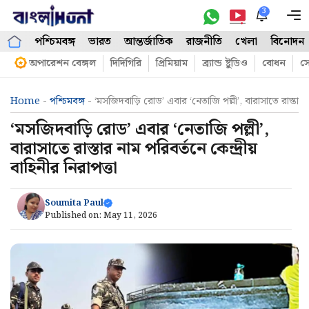
Skip
3
M
to
পশ্চিমবঙ্গ
ভারত
আন্তর্জাতিক
রাজনীতি
খেলা
বিনোদন
content
অপারেশন বেঙ্গল
দিদিগিরি
প্রিমিয়াম
ব্র্যান্ড ষ্টুডিও
বোধন
সো
Home
-
পশ্চিমবঙ্গ
-
‘মসজিদবাড়ি রোড’ এবার ‘নেতাজি পল্লী’, বারাসাতে রাস্তার নাম
‘মসজিদবাড়ি রোড’ এবার ‘নেতাজি পল্লী’,
বারাসাতে রাস্তার নাম পরিবর্তনে কেন্দ্রীয়
বাহিনীর নিরাপত্তা
Soumita Paul
Published on:
May 11, 2026