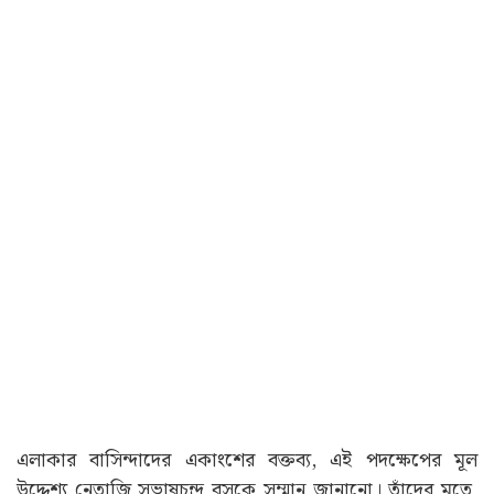
উল্লেখ্য, বিজেপি সরকারের শপথ গ্রহণ অনুষ্ঠান শেষ হওয়ার পর
রাতেই ফের সক্রিয় হয়ে ওঠেন রাস্তার নাম পরিবর্তনে উদ্যোগী
ব্যক্তিরা। তাঁদের তরফে পাথরে খোদাই করা ‘নেতাজিপল্লি রোড’
নামের স্থায়ী ফলক বসানোর কাজ শুরু হয় বলে জানা গিয়েছে।