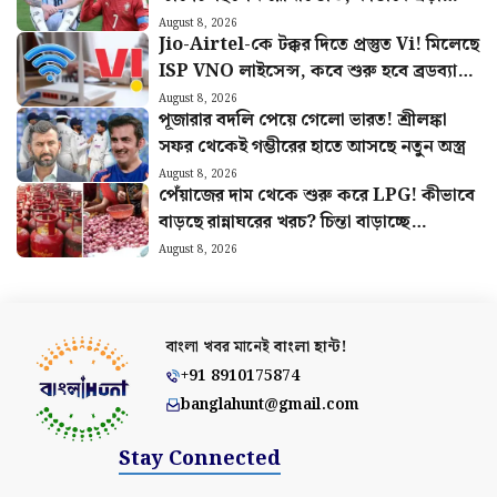
আজকের রাশিফল ৯ অগাস্ট, বাড়ি-গাড়ি
কেনার সুযোগ এই চার রাশির
August 9, 2026
একসাথে ৫ ভারতীয় তারকার চোট! বিশ্বকাপের
আগে চিন্তায় গৌতম গম্ভীরের ভারতীয় দল
August 8, 2026
বিশ্বকাপ চলাকালীন মেসিকে প্রাণে মারার ছক!
‘টার্গেট’ ছিলেন রোনাল্ডোও, কীভাবে এড়ানো
গেল হামলা?
August 8, 2026
Jio-Airtel-কে টক্কর দিতে প্রস্তুত Vi! মিলেছে
ISP VNO লাইসেন্স, কবে শুরু হবে ব্রডব্যান্ড
সার্ভিস?
August 8, 2026
পূজারার বদলি পেয়ে গেলো ভারত! শ্রীলঙ্কা
সফর থেকেই গম্ভীরের হাতে আসছে নতুন অস্ত্র
August 8, 2026
পেঁয়াজের দাম থেকে শুরু করে LPG! কীভাবে
বাড়ছে রান্নাঘরের খরচ? চিন্তা বাড়াচ্ছে
পরিসংখ্যান
August 8, 2026