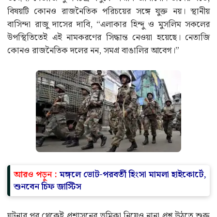
এলাকার বাসিন্দাদের একাংশের বক্তব্য, এই পদক্ষেপের মূল
উদ্দেশ্য নেতাজি সুভাষচন্দ্র বসুকে সম্মান জানানো। তাঁদের মতে,
বিষয়টি কোনও রাজনৈতিক পরিচয়ের সঙ্গে যুক্ত নয়। স্থানীয়
বাসিন্দা রাজু দাসের দাবি, “এলাকার হিন্দু ও মুসলিম সকলের
উপস্থিতিতেই এই নামকরণের সিদ্ধান্ত নেওয়া হয়েছে। নেতাজি
কোনও রাজনৈতিক দলের নন, সমগ্র বাঙালির আবেগ।”