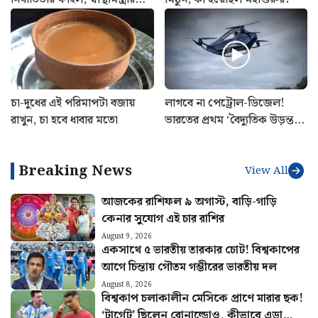
ফের খুলেছে অরাজি কর
হাসপাতাল থেকে ছুটি পেলেন
নির্যাতিতার ফাইল, স্বাস্থ্যমন্ত্রীর
মিঠুন, কী হয়েছিল মহাগুরুর?
সাথে বৈঠক সেরে ঘোষণা
শুভেন্দু অধিকারীর
চা-দুধের এই পরিমাপটা বজায়
লাগবে না পেট্রোল-ডিজেল!
রাখুন, চা হবে ধাবার মতো
ভারতের প্রথম ‘বৈদ্যুতিক উড়ন্ত
গাড়ি’ বানিয়ে তাক লাগালেন
উত্তরাখণ্ডের রবি
Breaking News
View All