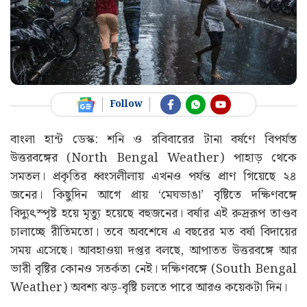
Follow
বাংলা হান্ট ডেস্ক: শনি ও রবিবারের টানা বর্ষণে বিপর্যস্ত
উত্তরবঙ্গের (North Bengal Weather) পাহাড় থেকে
সমতল। প্রকৃতির ধ্বংসলীলায় এখনও পর্যন্ত প্রাণ গিয়েছে ২৪
জনের। কিছুদিন আগে প্রায় ‘মেঘভাঙা’ বৃষ্টিতে দক্ষিণবঙ্গে
বিদ্যুৎস্পৃষ্ট হয়ে মৃত্যু হয়েছে বহুজনের। বর্ষার এই রুদ্ররূপ তাণ্ডব
চালাচ্ছে রীতিমতো। তবে অবশেষে এ বছরের মত বর্ষা বিদায়ের
সময় এসেছে। আবহাওয়া দপ্তর বলছে, আপাতত উত্তরবঙ্গে আর
ভারী বৃষ্টির কোনও সতর্কতা নেই। দক্ষিণবঙ্গে (South Bengal
Weather) অবশ্য ঝড়-বৃষ্টি চলতে পারে আরও কয়েকটা দিন।