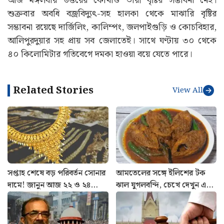
আজ মঙ্গলবার উত্তরের কোথাও ভারী বৃষ্টির সম্ভাবনা নেই।
শুক্রবার অবধি বজ্রবিদ্যুৎ-সহ হালকা থেকে মাঝারি বৃষ্টির
সম্ভাবনা রয়েছে দার্জিলিং, কালিম্পং, জলপাইগুড়ি ও কোচবিহার,
আলিপুরদুয়ার সহ প্রায় সব জেলাতেই। সাথে ঘণ্টায় ৩০ থেকে
৪০ কিলোমিটার গতিবেগে দমকা হাওয়া বয়ে যেতে পারে।
Related Stories
View All
সপ্তাহ শেষে বড় পরিবর্তন সোনার
আমতেলের সঙ্গে ইলিশের টক
দামে! জানুন আজ ২২ ও ২৪
ঝাল যুগলবন্দি, চেখে দেখুন এই
ক্যারেটের লেটেস্ট রেট
ইউনিক রেসিপি