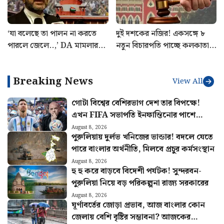
‘যা বলেছে তা পালন না করতে
দুই দশকের নজির! একসঙ্গে ৮
পারলে জেলে..,’ DA মামলার
নতুন বিচারপতি পাচ্ছে কলকাতা
শুনানিতে ঠিক কী হল? জানালেন
হাই কোর্ট
আইনজীবী বিকাশ রঞ্জন
Breaking News
View All
গোটা বিশ্বের বেশিরভাগ দেশ তার বিপক্ষে!
এখন FIFA সভাপতি ইনফান্তিনোর পাশে
দাঁড়ালো মেসির আর্জেন্টিনা
August 8, 2026
পুরুলিয়ায় দুর্লভ খনিজের ভান্ডার! বদলে যেতে
পারে বাংলার অর্থনীতি, মিলবে প্রচুর কর্মসংস্থান
August 8, 2026
হু হু করে বাড়বে বিদেশী পর্যটক! সুন্দরবন-
পুরুলিয়া নিয়ে বড় পরিকল্পনা রাজ্য সরকারের
August 8, 2026
ঘূর্ণাবর্তের জোড়া প্রভাব, আজ বাংলার কোন
জেলায় বেশি বৃষ্টির সম্ভাবনা? আজকের