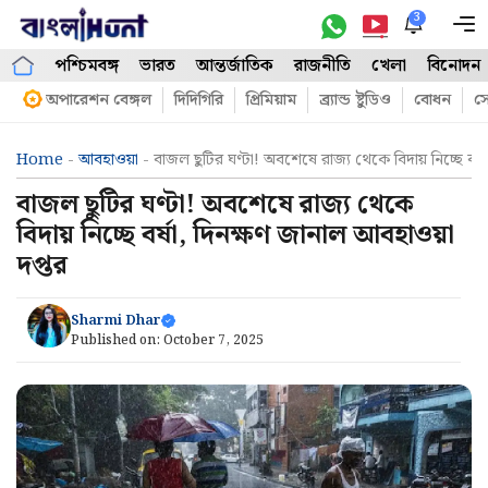
Skip
3
M
to
পশ্চিমবঙ্গ
ভারত
আন্তর্জাতিক
রাজনীতি
খেলা
বিনোদন
content
অপারেশন বেঙ্গল
দিদিগিরি
প্রিমিয়াম
ব্র্যান্ড ষ্টুডিও
বোধন
সো
Home
-
আবহাওয়া
-
বাজল ছুটির ঘণ্টা! অবশেষে রাজ্য থেকে বিদায় নিচ্ছে বর্
বাজল ছুটির ঘণ্টা! অবশেষে রাজ্য থেকে
বিদায় নিচ্ছে বর্ষা, দিনক্ষণ জানাল আবহাওয়া
দপ্তর
Sharmi Dhar
Published on:
October 7, 2025