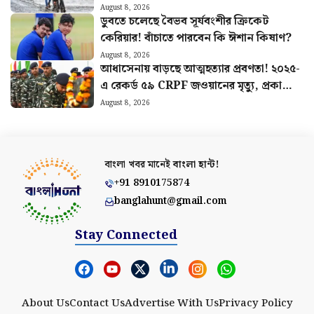
আবহাওয়ার খবর
August 8, 2026
ডুবতে চলেছে বৈভব সূর্যবংশীর ক্রিকেট
কেরিয়ার! বাঁচাতে পারবেন কি ঈশান কিষাণ?
August 8, 2026
আধাসেনায় বাড়ছে আত্মহত্যার প্রবণতা! ২০২৫-
এ রেকর্ড ৫৯ CRPF জওয়ানের মৃত্যু, প্রকাশ্যে
রিপোর্ট
August 8, 2026
বাংলা খবর মানেই
বাংলা হান্ট!
+91 8910175874
banglahunt@gmail.com
Stay Connected
About Us
Contact Us
Advertise With Us
Privacy Policy