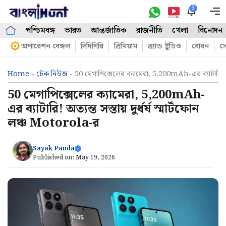
Skip
3
M
to
পশ্চিমবঙ্গ
ভারত
আন্তর্জাতিক
রাজনীতি
খেলা
বিনোদন
content
অপারেশন বেঙ্গল
দিদিগিরি
প্রিমিয়াম
ব্র্যান্ড ষ্টুডিও
বোধন
সো
Home
-
টেক নিউজ
-
50 মেগাপিক্সেলের ক্যামেরা, 5,200mAh-এর ব্যাটারি! অত্য
50 মেগাপিক্সেলের ক্যামেরা, 5,200mAh-
এর ব্যাটারি! অত্যন্ত সস্তায় দুর্ধর্ষ স্মার্টফোন
লঞ্চ Motorola-র
Sayak Panda
Published on:
May 19, 2026