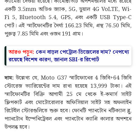
ক্যামেরা দেওয়া হয়েছে। কানেক্টিভিটি অপশনগুলির মধ্যে রয়েছে
একটি 3.5mm অডিও জ্যাক, 5G, ডুয়াল 4G VoLTE, Wi-
Fi 5, Bluetooth 5.4, GPS, এবং একটি USB Type-C
পোর্ট। এই স্মার্টফোনটির দৈর্ঘ্য 166.23 মিমি, প্রস্থ 76.50 মিমি,
পুরুত্ব 7.85 মিমি এবং ওজন 191 গ্রাম।
আরও পড়ুন:
কেন বাড়ল পেট্রোল-ডিজেলের দাম? নেপথ্যে
রয়েছে বিশেষ কারণ, জানাল SBI-র রিপোর্ট
দাম:
উল্লেখ্য যে, Moto G37 স্মার্টফোনের 4 জিবি+64 জিবি
স্টোরেজ ভ্যারিয়েন্টের দাম রাখা হয়েছে 13,999 টাকা। এই
স্মার্টফোনটির বিক্রি আগামী 25 মে থেকে ই-কমার্স সাইট
ফ্লিপকার্ট এবং মোটোরোলার অফিসিয়াল সাইট সহ অফলাইন
রিটেইল স্টোরগুলিতে শুরু হবে। ফোনটি প্যানটোন নটিক্যাল ব্লু,
প্যানটোন ইম্পেনিট্রেবল এবং প্যানটোন ক্যাপ্রি কালার অপশনে
উপলব্ধ হবে।