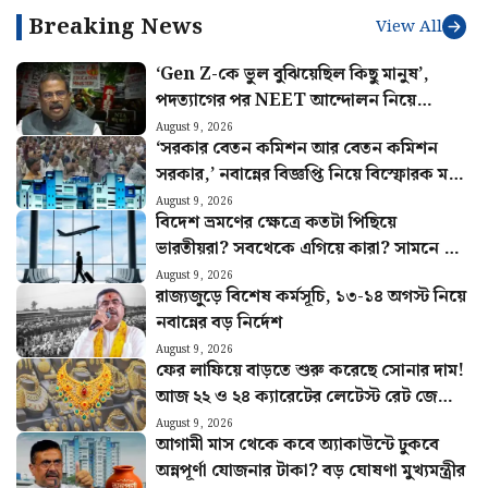
Breaking News
View All
‘Gen Z-কে ভুল বুঝিয়েছিল কিছু মানুষ’,
পদত্যাগের পর NEET আন্দোলন নিয়ে
প্রথমবার মুখ খুললেন ধমেন্দ্র প্রধান
August 9, 2026
‘সরকার বেতন কমিশন আর বেতন কমিশন
সরকার,’ নবান্নের বিজ্ঞপ্তি নিয়ে বিস্ফোরক মলয়
মুখোপাধ্যায়
August 9, 2026
বিদেশ ভ্রমণের ক্ষেত্রে কতটা পিছিয়ে
ভারতীয়রা? সবথেকে এগিয়ে কারা? সামনে এল
চমকপ্রদ তথ্য
August 9, 2026
রাজ্যজুড়ে বিশেষ কর্মসূচি, ১৩-১৪ অগস্ট নিয়ে
নবান্নের বড় নির্দেশ
August 9, 2026
ফের লাফিয়ে বাড়তে শুরু করেছে সোনার দাম!
আজ ২২ ও ২৪ ক্যারেটের লেটেস্ট রেট জেনে
নিন
August 9, 2026
আগামী মাস থেকে কবে অ্যাকাউন্টে ঢুকবে
অন্নপূর্ণা যোজনার টাকা? বড় ঘোষণা মুখ্যমন্ত্রীর