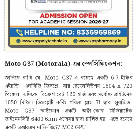
Moto G37 (Motorala)-এর স্পেসিফিকেশন:
জানিয়ে রাখি যে, Moto G37-এ রয়েছে একটি 6.7-ইঞ্চির
এইচডি+ এলসিডি ডিসপ্লে। যার রেজোলিউশন 1604 x 720
পিক্সেল। এদিকে, রিফ্রেশ রেট 120 হার্জ এবং সর্বোচ্চ ব্রাইটনেস
1050 নিটস। ডিসপ্লেটি কর্নিং গরিলা গ্লাস 7i দ্বারা সুরক্ষিত।
Moto G37 স্মার্টফোন একটি অক্টা-কোর মিডিয়াটেক
ডাইমেনসিটি 6400 6nm প্রসেসর দ্বারা চালিত হয়। এতে রয়েছে
একটি এআরএম মালি-জি57 MC2 GPU।