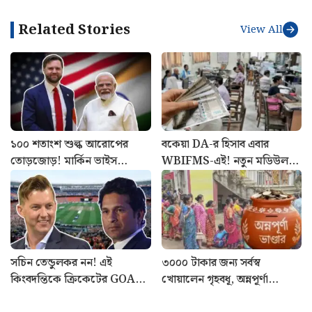
Related Stories
View All
১০০ শতাংশ শুল্ক আরোপের
বকেয়া DA-র হিসাব এবার
তোড়জোড়! মার্কিন ভাইস
WBIFMS-এই! নতুন মডিউল
প্রেসিডেন্ট জেডি ভান্সের সঙ্গে
চালু, জানুন পুরো পদ্ধতি
ফোনালাপ মোদীর
সচিন তেন্ডুলকর নন! এই
৩০০০ টাকার জন্য সর্বস্ব
কিংবদন্তিকে ক্রিকেটের GOAT
খোয়ালেন গৃহবধূ, অন্নপূর্ণা
হিসাবে বিবেচিত করলেন ব্রেট লি
যোজনার নামে বিরাট প্রতারণা