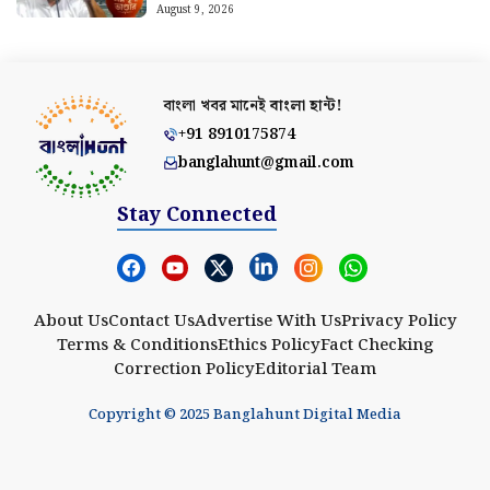
August 9, 2026
বাংলা খবর মানেই
বাংলা হান্ট!
+91 8910175874
banglahunt@gmail.com
Stay Connected
About Us
Contact Us
Advertise With Us
Privacy Policy
Terms & Conditions
Ethics Policy
Fact Checking
Correction Policy
Editorial Team
Copyright © 2025 Banglahunt Digital Media