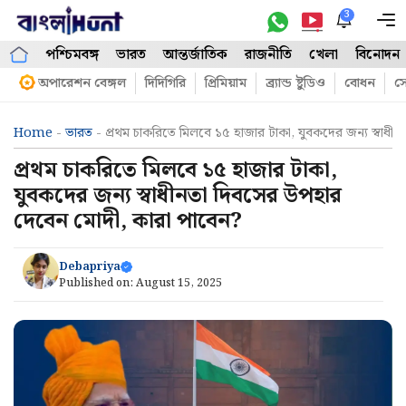
Skip
3
M
to
পশ্চিমবঙ্গ
ভারত
আন্তর্জাতিক
রাজনীতি
খেলা
বিনোদন
content
অপারেশন বেঙ্গল
দিদিগিরি
প্রিমিয়াম
ব্র্যান্ড ষ্টুডিও
বোধন
সো
Home
-
ভারত
-
প্রথম চাকরিতে মিলবে ১৫ হাজার টাকা, যুবকদের জন্য স্বাধী
প্রথম চাকরিতে মিলবে ১৫ হাজার টাকা,
যুবকদের জন্য স্বাধীনতা দিবসের উপহার
দেবেন মোদী, কারা পাবেন?
Debapriya
Published on:
August 15, 2025