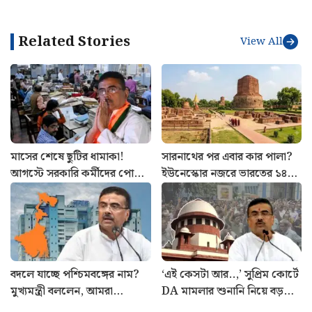
Related Stories
View All
মাসের শেষে ছুটির ধামাকা!
সারনাথের পর এবার কার পালা?
আগস্টে সরকারি কর্মীদের পোয়া
ইউনেস্কোর নজরে ভারতের ১৪
বারো, রইল হলিডে লিস্ট
ঐতিহাসিক ও প্রাকৃতিক সম্পদ
বদলে যাচ্ছে পশ্চিমবঙ্গের নাম?
‘এই কেসটা আর..,’ সুপ্রিম কোর্টে
মুখ্যমন্ত্রী বললেন, আমরা
DA মামলার শুনানি নিয়ে বড়
মন্ত্রিসভা বসে ঠিক করেছি…
‘সুখবর’, খুশিতে সরকারি কর্মীরা