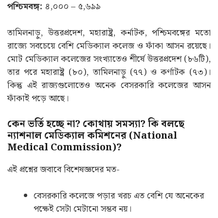
পশ্চিমবঙ্গ:
৪,০০০ – ৫,৬৯৯
তামিলনাড়ু, উত্তরপ্রদেশ, মহারাষ্ট্র, কর্নাটক, পশ্চিমবঙ্গের মতো
রাজ্যে সবচেয়ে বেশি মেডিক্যাল কলেজ ও ফাঁকা আসন রয়েছে।
মোট মেডিক্যাল কলেজের সংখ্যাতেও শীর্ষে উত্তরপ্রদেশ (৮৬টি),
তার পরে মহারাষ্ট্র (৮০), তামিলনাড়ু (৭৭) ও কর্ণাটক (৭৩)।
কিন্তু এই রাজ্যগুলোতেও অনেক বেসরকারি কলেজের আসন
ফাঁকাই পড়ে আছে।
কেন ভর্তি হচ্ছে না? কোথায় সমস্যা? কি বলছে
ন্যাশনাল মেডিক্যাল কমিশনের (National
Medical Commission)?
এই প্রশ্নের জবাবে বিশেষজ্ঞদের মত-
বেসরকারি কলেজে পড়ার খরচ এত বেশি যে অনেকের
পক্ষেই সেটা মেটানো সম্ভব নয়।