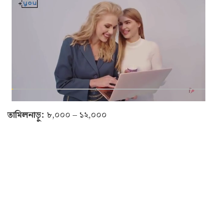
তামিলনাড়ু:
৮,০০০ – ১২,০০০