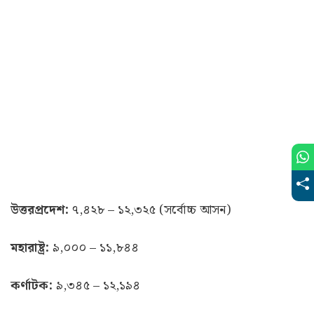
উত্তরপ্রদেশ:
৭,৪২৮ – ১২,৩২৫ (সর্বোচ্চ আসন)
মহারাষ্ট্র:
৯,০০০ – ১১,৮৪৪
কর্ণাটক:
৯,৩৪৫ – ১২,১৯৪