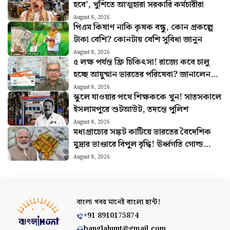
হবে’, খুশিতে আত্মহারা সরকারি কর্মচারীরা
August 8, 2026
পিএম কিষাণ নাকি কৃষক বন্ধু, কোন প্রকল্পে
টাকা বেশি? কোনটায় বেশি সুবিধা জানুন
August 8, 2026
৫ লক্ষ পর্যন্ত ফ্রি চিকিৎসা! রাজ্যে কবে চালু
হচ্ছে আয়ুষ্মান ভারতের পরিষেবা? জানালেন
স্বাস্থ্যমন্ত্রী
August 8, 2026
স্কুলে যাওয়ার পথে শিক্ষককে খুন! সাতসকালে
ইসলামপুরে শুটআউট, তদন্তে পুলিশ
August 8, 2026
মধ্যপ্রাচ্যের সঙ্কট কাটিয়ে ভারতের বৈদেশিক
মুদ্রার ভাণ্ডারে বিপুল বৃদ্ধি! ঊর্ধ্বগতি গোল্ড
রিজার্ভেও
August 8, 2026
বাংলা খবর মানেই
বাংলা হান্ট!
+91 8910175874
banglahunt@gmail.com