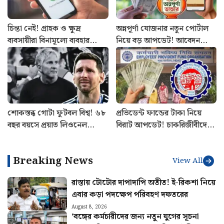
চিন্তা নেই! গ্রাহক ও ক্ষুদ্র
অন্নপূর্ণা যোজনার নতুন পোর্টাল
ব্যবসায়ীরা বিনামূল্যে ব্যবহার
নিয়ে বড় আপডেট! আবেদন
করতে পারবেন UPI পরিষেবা
থেকে স্ট্যাটাস চেক কীভাবে
জানুন
শোকস্তব্ধ গোটা ফুটবল বিশ্ব! ৬৮
প্রভিডেন্ট ফান্ডের টাকা নিয়ে
বছর বয়সে প্রয়াত লিওনেল
বিরাট আপডেট! চাকরিজীবীদের
মেসির বাবা
বড় নিয়ম স্পষ্ট করল ইপিএফও
Breaking News
View All
রাস্তায় টোটোর দাপাদাপি অতীত! ই-রিকশা নিয়ে
এবার কড়া পদক্ষেপ পরিবহণ দফতরের
August 8, 2026
‘বঙ্গের কর্মচারীদের জন্য নতুন যুগের সূচনা