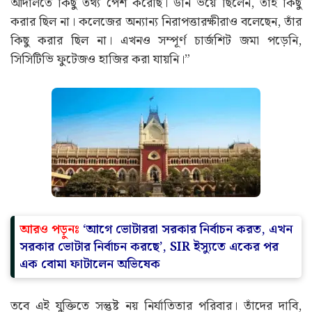
আদালতে কিছু তথ্য পেশ করেছি। উনি ভয়ে ছিলেন, তাই কিছু
করার ছিল না। কলেজের অন্যান্য নিরাপত্তারক্ষীরাও বলেছেন, তাঁর
কিছু করার ছিল না। এখনও সম্পূর্ণ চার্জশিট জমা পড়েনি,
সিসিটিভি ফুটেজও হাজির করা যায়নি।”
আরও প
ড়ুনঃ
‘আগে ভোটাররা সরকার নির্বাচন করত, এখন
সরকার ভোটার নির্বাচন করছে’, SIR ইস্যুতে একের পর
এক বোমা ফাটালেন অভিষেক
তবে এই যুক্তিতে সন্তুষ্ট নয় নির্যাতিতার পরিবার। তাঁদের দাবি,