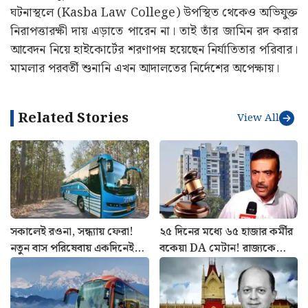
ঘটনাস্থলে (Kasba Law College) উপস্থিত থেকেও অভিযুক্ত
নিরাপত্তারক্ষী দায় এড়াতে পারেন না। তাই তাঁর জামিন রদ করার
আবেদন নিয়ে হাইকোর্টের শরণাপন্ন হয়েছেন নির্যাতিতার পরিবার।
মামলার পরবর্তী শুনানি এখন আদালতের নির্দেশের অপেক্ষায়।
Related Stories
View All
সকালেই রওনা, সন্ধ্যায় ফেরা!
২৫ দিনের মধ্যে ৬৫ হাজার কর্মীর
নতুন বাস পরিষেবায় একদিনেই
বকেয়া DA মেটান! রাজ্যকে
ঘুরুন ঝাড়গ্রাম
বিরাট নির্দেশ, কাদের কপাল
খুলল?