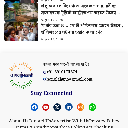
নতুন Pass-এ একগুচ্ছ সুবিধা
August 10, 2026
চালু হবে বোটিং থেকে সংরক্ষণাগার, রবীন্দ্র
সরোবরকে টুরিস্ট অ্যাট্রাকশন করতে উদ্যোগী
KMDA
August 10, 2026
‘মারার চক্রান্ত… গোটা পশ্চিমবঙ্গ জেগে উঠবে’,
হালিশহরের ঘটনায় হুঙ্কার কল্যাণের
August 10, 2026
বাংলা খবর মানেই
বাংলা হান্ট!
+91 8910175874
banglahunt@gmail.com
Stay Connected
About Us
Contact Us
Advertise With Us
Privacy Policy
Terms & Conditions
Ethics Policy
Fact Checking