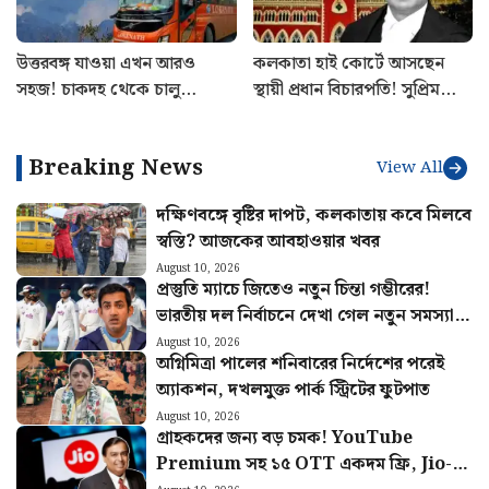
উত্তরবঙ্গ যাওয়া এখন আরও
কলকাতা হাই কোর্টে আসছেন
সহজ! চাকদহ থেকে চালু
স্থায়ী প্রধান বিচারপতি! সুপ্রিম
শিলিগুড়ির এসি বাস
কোর্ট কলেজিয়ামের বড় সুপারিশ
Breaking News
View All
দক্ষিণবঙ্গে বৃষ্টির দাপট, কলকাতায় কবে মিলবে
স্বস্তি? আজকের আবহাওয়ার খবর
August 10, 2026
প্রস্তুতি ম্যাচে জিতেও নতুন চিন্তা গম্ভীরের!
ভারতীয় দল নির্বাচনে দেখা গেল নতুন সমস্যা…
August 10, 2026
অগ্নিমিত্রা পালের শনিবারের নির্দেশের পরেই
অ্যাকশন, দখলমুক্ত পার্ক স্ট্রিটের ফুটপাত
August 10, 2026
গ্রাহকদের জন্য বড় চমক! YouTube
Premium সহ ১৫ OTT একদম ফ্রি, Jio-র