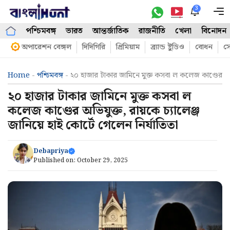
Skip
3
M
to
পশ্চিমবঙ্গ
ভারত
আন্তর্জাতিক
রাজনীতি
খেলা
বিনোদন
content
অপারেশন বেঙ্গল
দিদিগিরি
প্রিমিয়াম
ব্র্যান্ড ষ্টুডিও
বোধন
সো
Home
-
পশ্চিমবঙ্গ
-
২০ হাজার টাকার জামিনে মুক্ত কসবা ল কলেজ কাণ্ডের অভিযুক
২০ হাজার টাকার জামিনে মুক্ত কসবা ল
কলেজ কাণ্ডের অভিযুক্ত, রায়কে চ্যালেঞ্জ
জানিয়ে হাই কোর্টে গেলেন নির্যাতিতা
Debapriya
Published on:
October 29, 2025