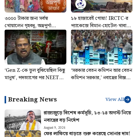
৩০০০ টাকার জন্য সর্বস্ব
১৮ হাজারেই গোয়া! IRCTC-র
খোয়ালেন গৃহবধূ, অন্নপূর্ণা
প্যাকেজে বিমান-হোটেল-খাবার,
যোজনার নামে বিরাট প্রতারণা
জানুন পুরো খরচ
‘Gen Z-কে ভুল বুঝিয়েছিল কিছু
‘সরকার বেতন কমিশন আর বেতন
মানুষ’, পদত্যাগের পর NEET
কমিশন সরকার,’ নবান্নের বিজ্ঞপ্তি
আন্দোলন নিয়ে প্রথমবার মুখ
নিয়ে বিস্ফোরক মলয়
খুললেন ধমেন্দ্র প্রধান
মুখোপাধ্যায়
Breaking News
View All
রাজ্যজুড়ে বিশেষ কর্মসূচি, ১৩-১৪ অগস্ট নিয়ে
নবান্নের বড় নির্দেশ
August 9, 2026
ফের লাফিয়ে বাড়তে শুরু করেছে সোনার দাম!