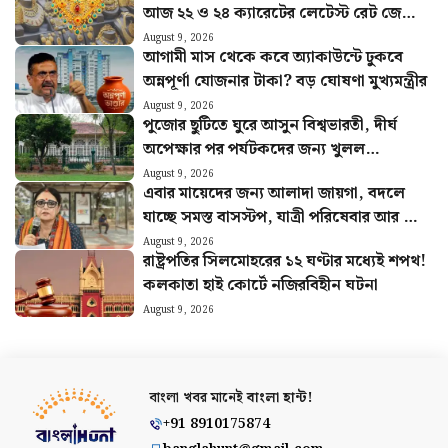
আজ ২২ ও ২৪ ক্যারেটের লেটেস্ট রেট জেনে
নিন
August 9, 2026
আগামী মাস থেকে কবে অ্যাকাউন্টে ঢুকবে
অন্নপূর্ণা যোজনার টাকা? বড় ঘোষণা মুখ্যমন্ত্রীর
August 9, 2026
পুজোর ছুটিতে ঘুরে আসুন বিশ্বভারতী, দীর্ঘ
অপেক্ষার পর পর্যটকদের জন্য খুলল
শান্তিনিকেতন গৃহ
August 9, 2026
এবার মায়েদের জন্য আলাদা জায়গা, বদলে
যাচ্ছে সমস্ত বাসস্টপ, যাত্রী পরিষেবার আর কী
কী পরিবর্তন?
August 9, 2026
রাষ্ট্রপতির সিলমোহরের ১২ ঘণ্টার মধ্যেই শপথ!
কলকাতা হাই কোর্টে নজিরবিহীন ঘটনা
August 9, 2026
বাংলা খবর মানেই
বাংলা হান্ট!
+91 8910175874