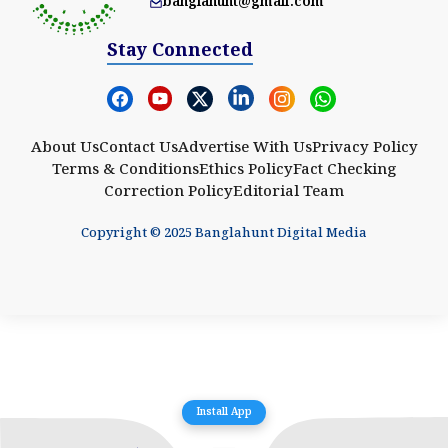
banglahunt@gmail.com
Stay Connected
About Us
Contact Us
Advertise With Us
Privacy Policy
Terms & Conditions
Ethics Policy
Fact Checking
Correction Policy
Editorial Team
Copyright © 2025 Banglahunt Digital Media
Install App