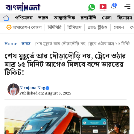
Skip
3
M
to
পশ্চিমবঙ্গ
ভারত
আন্তর্জাতিক
রাজনীতি
খেলা
বিনোদন
content
অপারেশন বেঙ্গল
দিদিগিরি
প্রিমিয়াম
ব্র্যান্ড ষ্টুডিও
বোধন
সো
Home
-
ভারত
-
শেষ মুহূর্তে আর দৌড়াদৌড়ি নয়, ট্রেনে ওঠার মাত্র ১৫ মিন
শেষ মুহূর্তে আর দৌড়াদৌড়ি নয়, ট্রেনে ওঠার
মাত্র ১৫ মিনিট আগেও মিলবে বন্দে ভারতের
টিকিট!
Nirajana Nag
Published on:
August 6, 2025