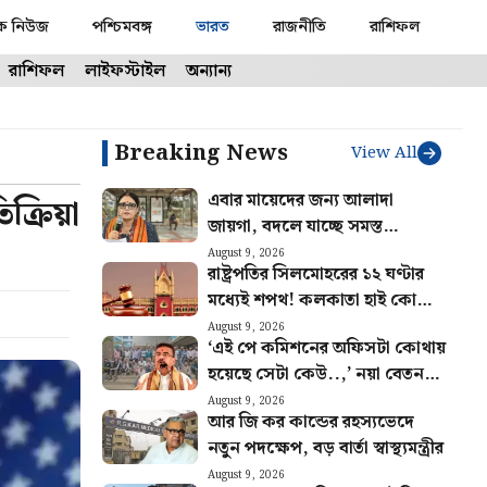
ক নিউজ
পশ্চিমবঙ্গ
ভারত
রাজনীতি
রাশিফল
রাশিফল
লাইফস্টাইল
অন্যান্য
Breaking News
View All
এবার মায়েদের জন্য আলাদা
্রিয়া
জায়গা, বদলে যাচ্ছে সমস্ত
বাসস্টপ, যাত্রী পরিষেবার আর কী
August 9, 2026
রাষ্ট্রপতির সিলমোহরের ১২ ঘণ্টার
কী পরিবর্তন?
মধ্যেই শপথ! কলকাতা হাই কোর্টে
নজিরবিহীন ঘটনা
August 9, 2026
‘এই পে কমিশনের অফিসটা কোথায়
হয়েছে সেটা কেউ..,’ নয়া বেতন
কমিশন নিয়ে প্রশ্ন সরকারি কর্মীদের
August 9, 2026
আর জি কর কান্ডের রহস্যভেদে
নতুন পদক্ষেপ, বড় বার্তা স্বাস্থ্যমন্ত্রীর
August 9, 2026