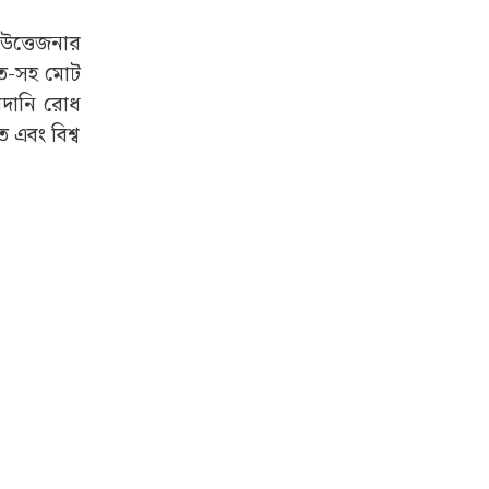
উত্তেজনার
রত-সহ মোট
আমদানি রোধ
 এবং বিশ্ব