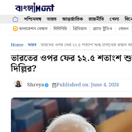
Skip
to
content
পশ্চিমবঙ্গ
ভারত
আন্তর্জাতিক
রাজনীতি
খেলা
বিন
অপারেশন বেঙ্গল
দিদিগিরি
প্রিমিয়াম
ব্র্যান্ড ষ্টুডিও
বোধন
Home
-
ভারত
-
ভারতের ওপর ফের ১২.৫ শতাংশ শুল্ক চাপানোর প্রস্তাব আমেরি
ভারতের ওপর ফের ১২.৫ শতাংশ শুল্ক 
দিল্লির?
Shreya
Published on:
June 4, 2026