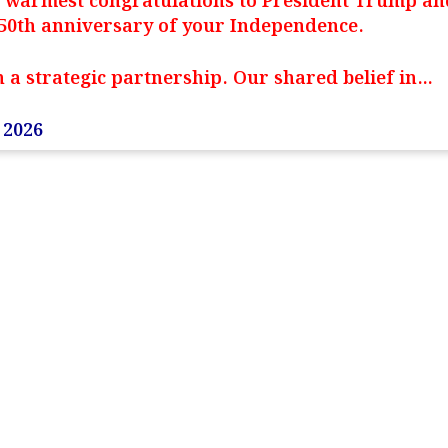
 my warmest congratulations to President Trump an
 250th anniversary of your Independence.
 a strategic partnership. Our shared belief in…
, 2026