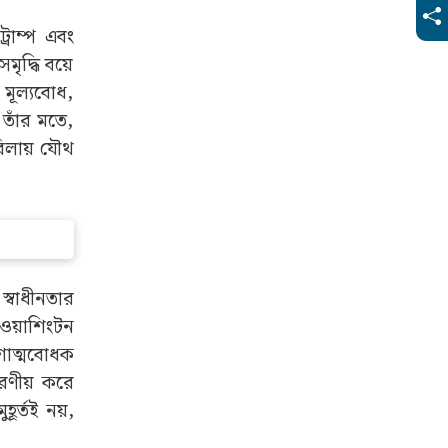
্রাম্প এবং
ৃদ্ধি বয়ে
 মূল্যবোধ,
তাঁর মতে,
বিলায় যৌথ
্বাধীনতার
 ওয়াশিংটন
েশাত্মবোধক
্মরণীয় করে
ূর্তই নয়,