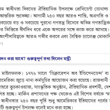
তম স্বাধীনতা দিবসের ঐতিহাসিক উপলক্ষে প্রেসিডেন্ট ডোনাল্ড ট
রিক শুভেচ্ছা। আগামী ২৫০ বছর আরও শান্তি, অগ্রগতি ও সম
বচেয়ে বড় ও সবচেয়ে পুরনো গণতন্ত্র হিসেবে অভিন্ন গণতান্ত্রিক
ের ভিত্তিতে দীর্ঘদিন ধরে একে অপরের সঙ্গে কাজ করে আসছে। 
ংশীদারিত্বকে আরও গভীর করবে এবং বৈশ্বিক চ্যালেঞ্জ মোকা
)।
 করা যাবে? গুরুত্বপূর্ণ তথ্য দিলেন মন্ত্রী
ইলফলক। ১৭৭৬ সালে ‘ডিক্লারেশন অব ইন্ডিপেনডেন্স’ বা স
া আমেরিকা জুড়ে নানা কর্মসূচির আয়োজন করা হয়েছে। রাজধানী
হরে কুচকাওয়াজ, সাংস্কৃতিক অনুষ্ঠান, ঐতিহাসিক প্রদর্শনী, দ
াপিত হচ্ছে। মার্কিন প্রশাসনের পক্ষ থেকেও এই বিশেষ বর্ষকে স
ধীনতার ২৫০ বছর পূর্তি শুধু আমেরিকার ইতিহাসের গর্বের মুহ
 গুরুত্বপূর্ণ উপলক্ষ বলেই মনে করা হচ্ছে।