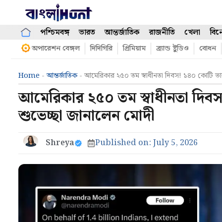
Skip
to
content
পশ্চিমবঙ্গ
ভারত
আন্তর্জাতিক
রাজনীতি
খেলা
বিন
অপারেশন বেঙ্গল
দিদিগিরি
প্রিমিয়াম
ব্র্যান্ড ষ্টুডিও
বোধন
Home
-
আন্তর্জাতিক
-
আমেরিকার ২৫০ তম স্বাধীনতা দিবস! ১৪০ কোটি ভার
আমেরিকার ২৫০ তম স্বাধীনতা দিবস!
শুভেচ্ছা জানালেন মোদী
Shreya
Published on:
July 5, 2026