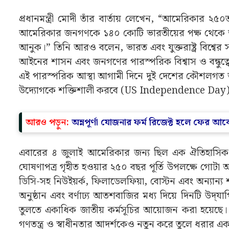
প্রধানমন্ত্রী মোদী তাঁর বার্তায় লেখেন, “আমেরিকার ২৫০
আমেরিকার জনগণকে ১৪০ কোটি ভারতীয়ের পক্ষ থেকে আন্ত
আনুক।” তিনি আরও বলেন, ভারত এবং যুক্তরাষ্ট্র বিশ্বের স
আইনের শাসন এবং জনগণের পারস্পরিক বিশ্বাস ও বন্ধুত্ব
এই পারস্পরিক আস্থা আগামী দিনে দুই দেশের কৌশলগত অ
উদ্যোগকে শক্তিশালী করবে (US Independence Day
আরও পড়ুন:
অন্নপূর্ণা যোজনার ফর্ম রিজেক্ট হলে ফের আবেদন
এবারের ৪ জুলাই আমেরিকার জন্য ছিল এক ঐতিহাসিক মা
ঘোষণাপত্র গৃহীত হওয়ার ২৫০ বছর পূর্তি উপলক্ষে গোট
ডিসি-সহ নিউইয়র্ক, ফিলাডেলফিয়া, বোস্টন এবং অন্যান্য শ
অনুষ্ঠান এবং বর্ণাঢ্য আতশবাজির মধ্য দিয়ে দিনটি উদ্‌য
তুলতে একাধিক জাতীয় কর্মসূচির আয়োজন করা হয়েছে। স্বা
গণতন্ত্র ও স্বাধীনতার আদর্শকেও নতুন করে তুলে ধরার একটি