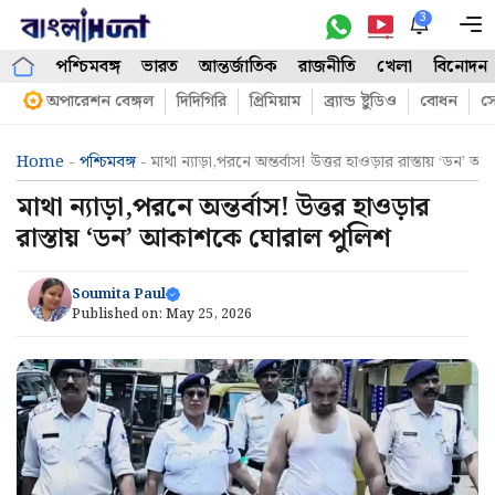
Skip
3
M
to
পশ্চিমবঙ্গ
ভারত
আন্তর্জাতিক
রাজনীতি
খেলা
বিনোদন
content
অপারেশন বেঙ্গল
দিদিগিরি
প্রিমিয়াম
ব্র্যান্ড ষ্টুডিও
বোধন
সো
Home
-
পশ্চিমবঙ্গ
-
মাথা ন্যাড়া,পরনে অন্তর্বাস! উত্তর হাওড়ার রাস্তায় ‘ডন
মাথা ন্যাড়া,পরনে অন্তর্বাস! উত্তর হাওড়ার
রাস্তায় ‘ডন’ আকাশকে ঘোরাল পুলিশ
Soumita Paul
Published on:
May 25, 2026