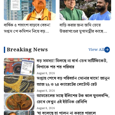
পরিচালনা
বার্ষিক ৫ শতাংশ বাড়বে বেতন!
বাড়ি করার জন্য জমি চেয়ে
সপ্তম পে কমিশন নিয়ে বড়
উত্তরাখণ্ডের মুখ্যমন্ত্রীর কাছে
ঘোষণা, নয়া বিজ্ঞপ্তি জারি করল
অনুরোধ ঋষভ পন্থের! কী
নবান্ন
জানালেন পুষ্কর সিং ধামি?
Breaking News
View All
বড় সমস্যা! মিলছে না বার্থ-ডেথ সার্টিফিকেট,
বিপাকে শত শত পরিবার
August 8, 2026
সপ্তাহ শেষে বড় পরিবর্তন সোনার দামে! জানুন
আজ ২২ ও ২৪ ক্যারেটের লেটেস্ট রেট
August 8, 2026
আমতেলের সঙ্গে ইলিশের টক ঝাল যুগলবন্দি,
চেখে দেখুন এই ইউনিক রেসিপি
August 8, 2026
‘যা বলেছে তা পালন না করতে পারলে