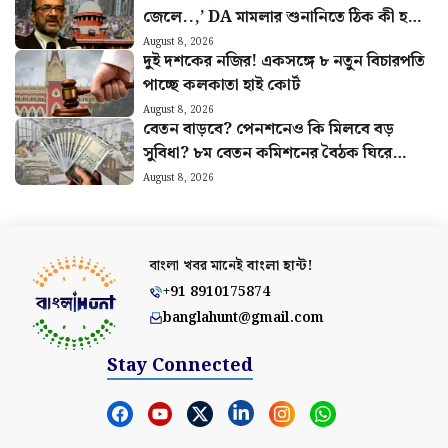
জেলে..,’ DA মামলার শুনানিতে ঠিক কী হল?
জানালেন আইনজীবী বিকাশ রঞ্জন
August 8, 2026
দুই দশকের নজির! একসঙ্গে ৮ নতুন বিচারপতি
পাচ্ছে কলকাতা হাই কোর্ট
August 8, 2026
বেতন বাড়বে? পেনশনেও কি মিলবে বড়
সুবিধা? ৮ম বেতন কমিশনের বৈঠক ঘিরে
বাড়ছে আশা
August 8, 2026
বাংলা খবর মানেই
বাংলা হান্ট!
+91 8910175874
banglahunt@gmail.com
Stay Connected