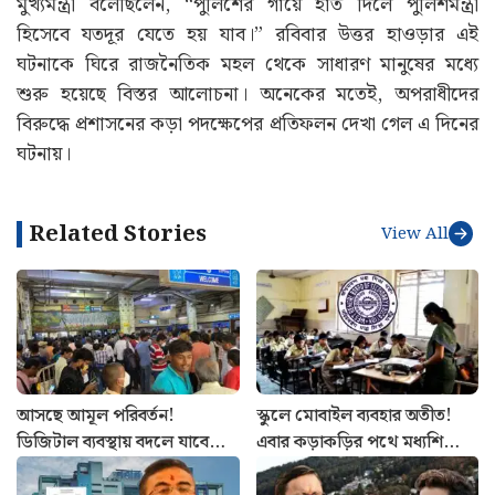
মুখ্যমন্ত্রী বলেছিলেন, “পুলিশের গায়ে হাত দিলে পুলিশমন্ত্রী
হিসেবে যতদূর যেতে হয় যাব।” রবিবার উত্তর হাওড়ার এই
ঘটনাকে ঘিরে রাজনৈতিক মহল থেকে সাধারণ মানুষের মধ্যে
শুরু হয়েছে বিস্তর আলোচনা। অনেকের মতেই, অপরাধীদের
বিরুদ্ধে প্রশাসনের কড়া পদক্ষেপের প্রতিফলন দেখা গেল এ দিনের
ঘটনায়।
Related Stories
View All
আসছে আমূল পরিবর্তন!
স্কুলে মোবাইল ব্যবহার অতীত!
ডিজিটাল ব্যবস্থায় বদলে যাবে
এবার কড়াকড়ির পথে মধ্যশিক্ষা
কলকাতা মেট্রোর স্টেশন
পর্ষদ, জারি বিজ্ঞপ্তি