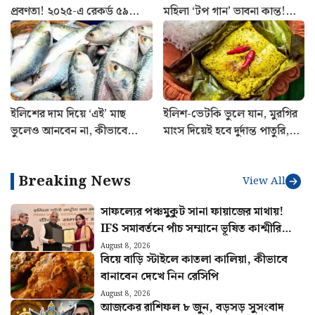
প্রবণতা! ২০২৫-এ রেকর্ড ৫৯
মহিলা ‘টপ গান’ ভাবনা কান্ত!
CRPF জওয়ানের মৃত্যু, প্রকাশ্যে
যুদ্ধকৌশলে নতুন মাইলফলক
রিপোর্ট
বায়ুসেনার
ইলিশের দাম দিয়ে ‘এই’ মাছ
ইলিশ-ভেটকি ভুলে যান, মুরগির
ভুলেও আনবেন না, কীভাবে
মাংস দিয়েই হবে দুর্দান্ত পাতুরি,
বুঝবেন ফারাক?
রইল রেসিপি
Breaking News
View All
সাফল্যের পঞ্চমুকুট সানা ফায়াজের মাথায়!
IFS সমাবর্তনে পাঁচ সম্মানে ভূষিত কাশ্মীরি
কন্যা
August 8, 2026
বিয়ে বাড়ি স্টাইলে কাতলা কালিয়া, কীভাবে
বানাবেন দেখে নিন রেসিপি
August 8, 2026
আজকের রাশিফল ৮ জুন, বড়সড় সুসংবাদ