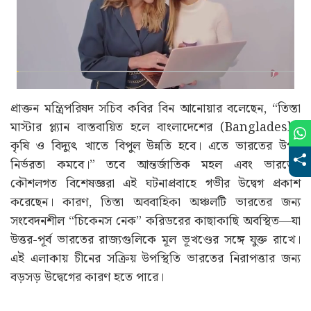
প্রাক্তন মন্ত্রিপরিষদ সচিব কবির বিন আনোয়ার বলেছেন, “তিস্তা
মাস্টার প্ল্যান বাস্তবায়িত হলে বাংলাদেশের (Bangladesh)
কৃষি ও বিদ্যুৎ খাতে বিপুল উন্নতি হবে। এতে ভারতের উপর
নির্ভরতা কমবে।” তবে আন্তর্জাতিক মহল এবং ভারতের
কৌশলগত বিশেষজ্ঞরা এই ঘটনাপ্রবাহে গভীর উদ্বেগ প্রকাশ
করেছেন। কারণ, তিস্তা অববাহিকা অঞ্চলটি ভারতের জন্য
সংবেদনশীল “চিকেনস নেক” করিডরের কাছাকাছি অবস্থিত—যা
উত্তর-পূর্ব ভারতের রাজ্যগুলিকে মূল ভূখণ্ডের সঙ্গে যুক্ত রাখে।
এই এলাকায় চীনের সক্রিয় উপস্থিতি ভারতের নিরাপত্তার জন্য
বড়সড় উদ্বেগের কারণ হতে পারে।