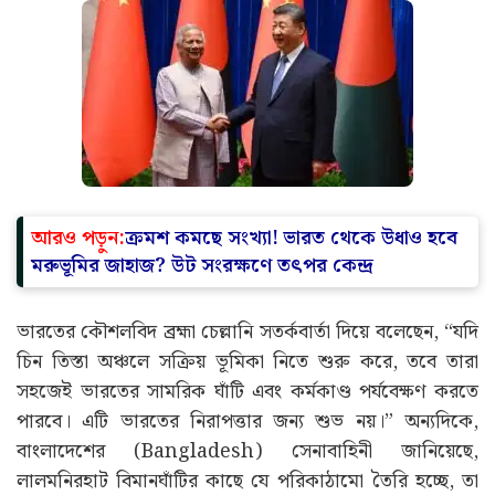
আরও পড়ুন:
ক্রমশ কমছে সংখ্যা! ভারত থেকে উধাও হবে
মরুভূমির জাহাজ? উট সংরক্ষণে তৎপর কেন্দ্র
ভারতের কৌশলবিদ ব্রহ্মা চেল্লানি সতর্কবার্তা দিয়ে বলেছেন, “যদি
চিন তিস্তা অঞ্চলে সক্রিয় ভূমিকা নিতে শুরু করে, তবে তারা
সহজেই ভারতের সামরিক ঘাঁটি এবং কর্মকাণ্ড পর্যবেক্ষণ করতে
পারবে। এটি ভারতের নিরাপত্তার জন্য শুভ নয়।” অন্যদিকে,
বাংলাদেশের (Bangladesh) সেনাবাহিনী জানিয়েছে,
লালমনিরহাট বিমানঘাঁটির কাছে যে পরিকাঠামো তৈরি হচ্ছে, তা