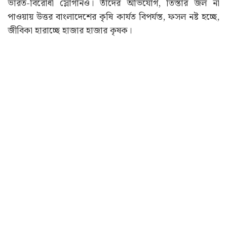
ভারত-বিরোধী স্লোগানও। তাঁদের অভিযোগ, তিস্তার জল না
পাওয়ায় উত্তর বাংলাদেশের কৃষি কার্যত বিপর্যস্ত, ফসল নষ্ট হচ্ছে,
জীবিকা হারাচ্ছে হাজার হাজার কৃষক।