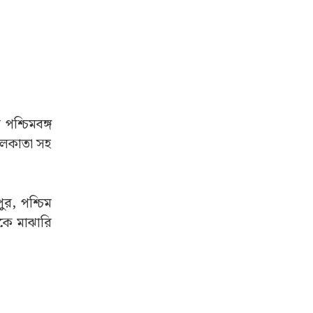
পশ্চিমবঙ্গ
কলকাতা সহ
ুর, পশ্চিম
থেকে মাঝারি