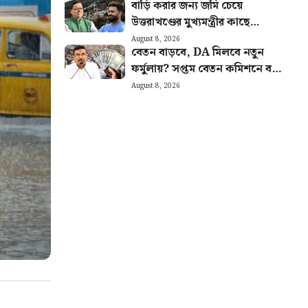
বাড়ি করার জন্য জমি চেয়ে
নবান্ন
উত্তরাখণ্ডের মুখ্যমন্ত্রীর কাছে
অনুরোধ ঋষভ পন্থের! কী
August 8, 2026
বেতন বাড়বে, DA মিলবে নতুন
জানালেন পুষ্কর সিং ধামি?
ফর্মুলায়? সপ্তম বেতন কমিশনে বড়
দাবি
August 8, 2026