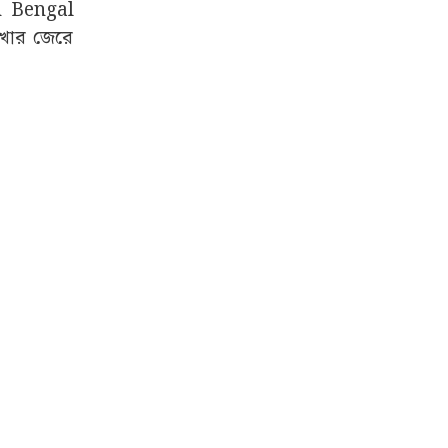
uth Bengal
েখার জেরে