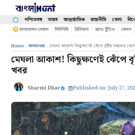
Skip
to
content
পশ্চিমবঙ্গ
ভারত
আন্তর্জাতিক
রাজনীতি
খেলা
বিন
অপারেশন বেঙ্গল
দিদিগিরি
প্রিমিয়াম
ব্র্যান্ড ষ্টুডিও
বোধন
Home
-
আবহাওয়া
-
মেঘলা আকাশ! কিছুক্ষণেই ঝেঁপে বৃষ্টির সম্ভাবনা
মেঘলা আকাশ! কিছুক্ষণেই ঝেঁপে বৃ
খবর
Sharmi Dhar
Published on:
July 27, 20