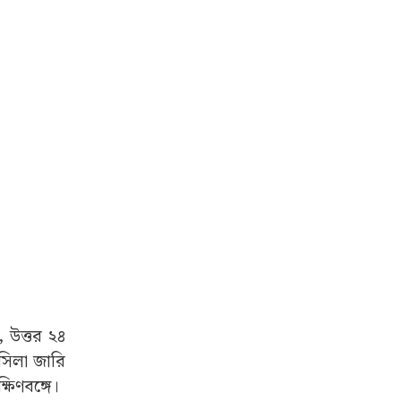
, উত্তর ২৪
লসিলা জারি
্ষিণবঙ্গে।