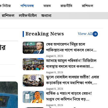
ক নিউজ
পশ্চিমবঙ্গ
ভারত
রাজনীতি
রাশিফল
রাশিফল
লাইফস্টাইল
অন্যান্য
Breaking News
View All
ফের অপারেশন সিঁদুর হলে
ার
পাকিস্তানের পাশে থাকবে কোন
কোন দেশ? সম্পন্ন নতুন চুক্তি
August 8, 2026
আসছে আমূল পরিবর্তন! ডিজিটাল
ব্যবস্থায় বদলে যাবে কলকাতা
মেট্রোর স্টেশন পরিচালনা
August 8, 2026
স্কুলে মোবাইল ব্যবহার অতীত! এবার
কড়াকড়ির পথে মধ্যশিক্ষা পর্ষদ,
জারি বিজ্ঞপ্তি
August 8, 2026
বার্ষিক ৫ শতাংশ বাড়বে বেতন!
সপ্তম পে কমিশন নিয়ে বড়
ঘোষণা, নয়া বিজ্ঞপ্তি জারি করল
August 8, 2026