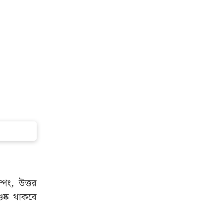
পং, উত্তর
ষ্ক থাকবে