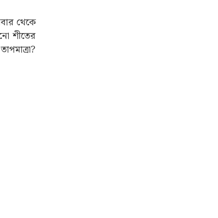
ুধবার থেকে
ানো শীতের
াপমাত্রা?