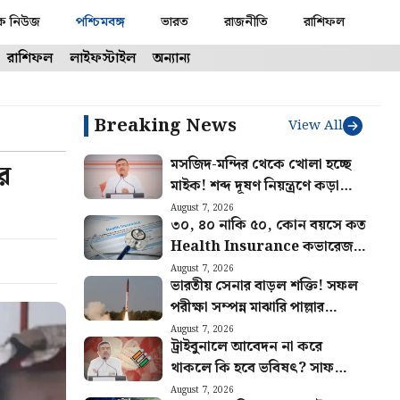
ক নিউজ
পশ্চিমবঙ্গ
ভারত
রাজনীতি
রাশিফল
রাশিফল
লাইফস্টাইল
অন্যান্য
Breaking News
View All
মসজিদ-মন্দির থেকে খোলা হচ্ছে
র
মাইক! শব্দ দূষণ নিয়ন্ত্রণে কড়া
ব্যবস্থা রাজ্য সরকারের
August 7, 2026
৩০, ৪০ নাকি ৫০, কোন বয়সে কত
Health Insurance কভারেজ
দরকার? জানালেন বিশেষজ্ঞরা
August 7, 2026
ভারতীয় সেনার বাড়ল শক্তি! সফল
পরীক্ষা সম্পন্ন মাঝারি পাল্লার
ব্যালিস্টিক মিসাইল অগ্নি ৪-এর
August 7, 2026
ট্রাইবুনালে আবেদন না করে
থাকলে কি হবে ভবিষৎ? সাফ
জানালেন মুখ্যমন্ত্রী শুভেন্দু
August 7, 2026