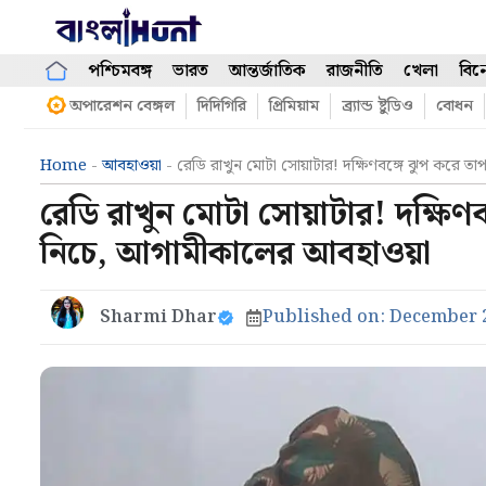
Skip
to
content
পশ্চিমবঙ্গ
ভারত
আন্তর্জাতিক
রাজনীতি
খেলা
বিন
অপারেশন বেঙ্গল
দিদিগিরি
প্রিমিয়াম
ব্র্যান্ড ষ্টুডিও
বোধন
Home
-
আবহাওয়া
-
রেডি রাখুন মোটা সোয়াটার! দক্ষিণবঙ্গে ঝুপ করে তা
রেডি রাখুন মোটা সোয়াটার! দক্ষিণবঙ
নিচে, আগামীকালের আবহাওয়া
Sharmi Dhar
Published on:
December 2