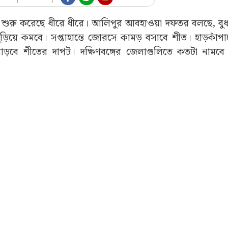
নামতে শুরু করেছে ধীরে ধীরে। আলিপুর আবহাওয়া দফতর বলছে, ব
মুড়িয়ে কমবে। সপ্তাহান্তে জোরসে কামড় বসাবে শীত। হাড়কাঁপ
বে শীতের দাপট। দক্ষিণবঙ্গের জেলাগুলিতে কতটা নামবে ত