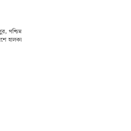
ুর, পশ্চিম
 অংশে হালকা