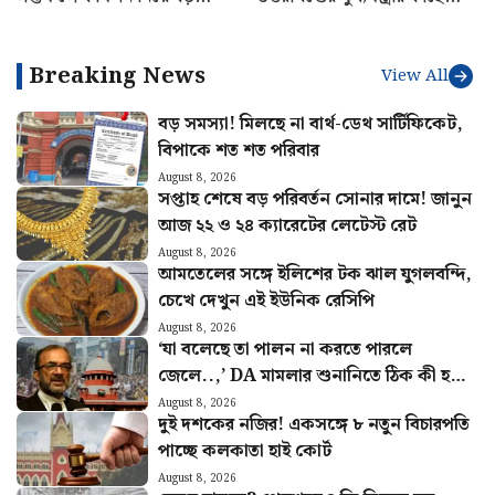
ঘোষণা, নয়া বিজ্ঞপ্তি জারি করল
অনুরোধ ঋষভ পন্থের! কী
নবান্ন
জানালেন পুষ্কর সিং ধামি?
Breaking News
View All
বড় সমস্যা! মিলছে না বার্থ-ডেথ সার্টিফিকেট,
বিপাকে শত শত পরিবার
August 8, 2026
সপ্তাহ শেষে বড় পরিবর্তন সোনার দামে! জানুন
আজ ২২ ও ২৪ ক্যারেটের লেটেস্ট রেট
August 8, 2026
আমতেলের সঙ্গে ইলিশের টক ঝাল যুগলবন্দি,
চেখে দেখুন এই ইউনিক রেসিপি
August 8, 2026
‘যা বলেছে তা পালন না করতে পারলে
জেলে..,’ DA মামলার শুনানিতে ঠিক কী হল?
জানালেন আইনজীবী বিকাশ রঞ্জন
August 8, 2026
দুই দশকের নজির! একসঙ্গে ৮ নতুন বিচারপতি
পাচ্ছে কলকাতা হাই কোর্ট
August 8, 2026