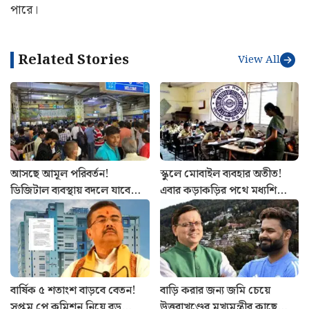
পারে।
Related Stories
View All
আসছে আমূল পরিবর্তন!
স্কুলে মোবাইল ব্যবহার অতীত!
ডিজিটাল ব্যবস্থায় বদলে যাবে
এবার কড়াকড়ির পথে মধ্যশিক্ষা
কলকাতা মেট্রোর স্টেশন
পর্ষদ, জারি বিজ্ঞপ্তি
পরিচালনা
বার্ষিক ৫ শতাংশ বাড়বে বেতন!
বাড়ি করার জন্য জমি চেয়ে
সপ্তম পে কমিশন নিয়ে বড়
উত্তরাখণ্ডের মুখ্যমন্ত্রীর কাছে