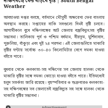
দক্ষিণবঙ্গে ফের বাড়বে বৃষ্টি | South Bengal
Weather
আবহাওয়া দপ্তর বলছে, বর্তমানে মৌসুমী অক্ষরেখা ফের বাংলায়
অবস্থান করছে। সপ্তাহের বাকি সবগুলো দিনই বৃষ্টি চলবে।
আগামীকাল বুধে দক্ষিণবঙ্গের আট জেলায় বজ্রবিদ্যুৎসহ বৃষ্টির
সম্ভাবনা। তালিকায় পূর্ব ও পশ্চিম বর্ধমান, বীরভূম, মুর্শিদাবাদ,
পুরুলিয়া, বাঁকুড়া এবং দুই ২৪ পরগনা। এই জেলাগুলিতে মাঝারি
বৃষ্টির ঘণ্টায় সর্বোচ্চ ৩০–৪০ কিলোমিটার বেগে দমকা হাওয়া
বইতে পারে।
বুধবার থেকে কলকাতা-সহ দক্ষিণের সব জেলায় হালকা থেকে
মাঝারি বৃষ্টির সঙ্গে দমকা ঝোড়ো হাওয়া বইতে পারে। ইতিমধ্যেই
হলুদ সতর্কতা জারি রয়েছে। বৃহস্পতিবার ও শুক্রবারও কলকাতা-
সহ দক্ষিণবঙ্গের সব জেলাতেই বজ্রবিদ্যুত সহ সঙ্গে হালকা থেকে
মাঝারি বৃষ্টির সম্ভাবনা।
Advertisement