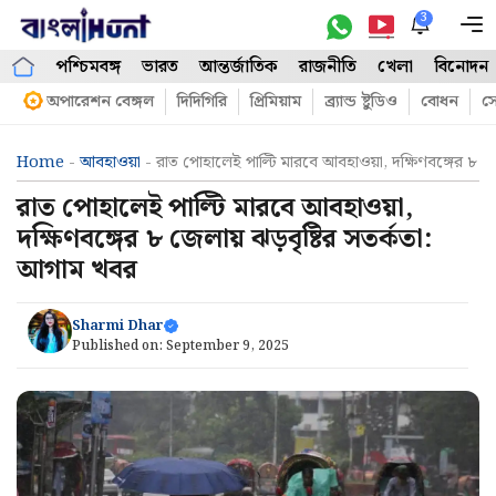
Skip
3
M
to
পশ্চিমবঙ্গ
ভারত
আন্তর্জাতিক
রাজনীতি
খেলা
বিনোদন
content
অপারেশন বেঙ্গল
দিদিগিরি
প্রিমিয়াম
ব্র্যান্ড ষ্টুডিও
বোধন
সো
Home
-
আবহাওয়া
-
রাত পোহালেই পাল্টি মারবে আবহাওয়া, দক্ষিণবঙ্গের ৮ জ
রাত পোহালেই পাল্টি মারবে আবহাওয়া,
দক্ষিণবঙ্গের ৮ জেলায় ঝড়বৃষ্টির সতর্কতা:
আগাম খবর
Sharmi Dhar
Published on:
September 9, 2025