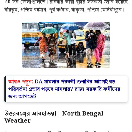
এই সব জেলাগুলিতে। রবিবার ভারী বৃষ্টির সতর্কতা জারি হয়েছে
বীরভূম, পশ্চিম বর্ধমান, পূর্ব বর্ধমান, বাঁকুড়া, পশ্চিম মেদিনীপুরে।
আরও পড়ুন:
DA মামলার পরবর্তী শুনানির আগেই বড়
পরিবর্তন! প্রভাব পড়বে মামলায়? রাজ্য সরকারি কর্মীদের
জন্য আপডেট
উত্তরবঙ্গের আবহাওয়া | North Bengal
Weather