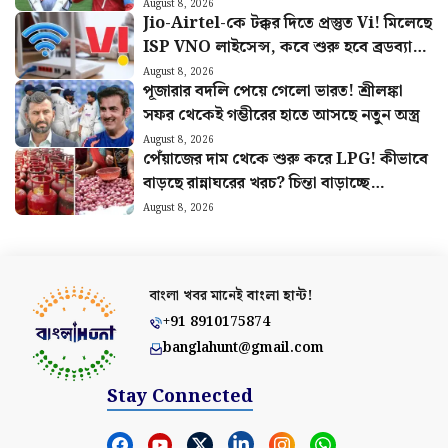
গেল হামলা?
August 8, 2026
Jio-Airtel-কে টক্কর দিতে প্রস্তুত Vi! মিলেছে
ISP VNO লাইসেন্স, কবে শুরু হবে ব্রডব্যান্ড
সার্ভিস?
August 8, 2026
পূজারার বদলি পেয়ে গেলো ভারত! শ্রীলঙ্কা
সফর থেকেই গম্ভীরের হাতে আসছে নতুন অস্ত্র
August 8, 2026
পেঁয়াজের দাম থেকে শুরু করে LPG! কীভাবে
বাড়ছে রান্নাঘরের খরচ? চিন্তা বাড়াচ্ছে
পরিসংখ্যান
August 8, 2026
বাংলা খবর মানেই
বাংলা হান্ট!
+91 8910175874
banglahunt@gmail.com
Stay Connected