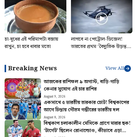
সাথে বৈঠক সেরে ঘোষণা
শুভেন্দু অধিকারীর
চা-দুধের এই পরিমাপটা বজায়
লাগবে না পেট্রোল-ডিজেল!
রাখুন, চা হবে ধাবার মতো
ভারতের প্রথম ‘বৈদ্যুতিক উড়ন্ত
গাড়ি’ বানিয়ে তাক লাগালেন
উত্তরাখণ্ডের রবি
Breaking News
View All
আজকের রাশিফল ৯ অগাস্ট, বাড়ি-গাড়ি
কেনার সুযোগ এই চার রাশির
August 9, 2026
একসাথে ৫ ভারতীয় তারকার চোট! বিশ্বকাপের
আগে চিন্তায় গৌতম গম্ভীরের ভারতীয় দল
August 8, 2026
বিশ্বকাপ চলাকালীন মেসিকে প্রাণে মারার ছক!
‘টার্গেট’ ছিলেন রোনাল্ডোও, কীভাবে এড়ানো