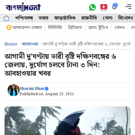
Skip
3
M
to
পশ্চিমবঙ্গ
ভারত
আন্তর্জাতিক
রাজনীতি
খেলা
বিনোদন
content
অপারেশন বেঙ্গল
দিদিগিরি
প্রিমিয়াম
ব্র্যান্ড ষ্টুডিও
বোধন
সো
Home
-
আবহাওয়া
-
আগামী দু’ঘণ্টায় ভারী বৃষ্টি দক্ষিণবঙ্গের ৬ জেলায়, দুর
আগামী দু’ঘণ্টায় ভারী বৃষ্টি দক্ষিণবঙ্গের ৬
জেলায়, দুর্যোগ চলবে টানা ৩ দিন:
আবহাওয়ার খবর
Sharmi Dhar
Published on:
August 23, 2025