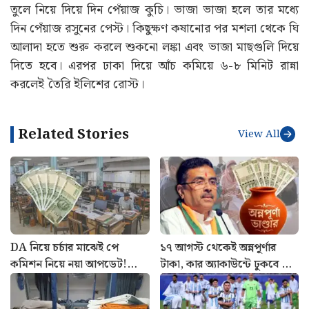
তুলে নিয়ে দিয়ে দিন পেঁয়াজ কুচি। ভাজা ভাজা হলে তার মধ্যে
দিন পেঁয়াজ রসুনের পেস্ট। কিছুক্ষণ কষানোর পর মশলা থেকে ঘি
আলাদা হতে শুরু করলে শুকনো লঙ্কা এবং ভাজা মাছগুলি দিয়ে
দিতে হবে। এরপর ঢাকা দিয়ে আঁচ কমিয়ে ৬-৮ মিনিট রান্না
করলেই তৈরি ইলিশের রোস্ট।
Related Stories
View All
DA নিয়ে চর্চার মাঝেই পে
১৭ আগস্ট থেকেই অন্নপূর্ণার
কমিশন নিয়ে নয়া আপডেট!
টাকা, কার অ্যাকাউন্টে ঢুকবে ৩
সরকারি কর্মীদের জন্য বড় খবর
হাজার? জানালেন শুভেন্দু