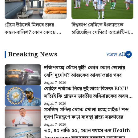
ট্রেনে উঠলেই মিলবে চাদর-
বিশ্বকাপ সেমিতে ইংল্যান্ডকে
কম্বল-বালিশ? কোন কোচে ফ্রি,
হারিয়েছিল মেসিরা! আর্জেন্টিনায়
কোথায় দিতে হবে টাকা
বিশেষ দিনটি স্মরণীয় করে রাখতে
নেওয়া হলো বড় উদ্যোগ
Breaking News
View All
দক্ষিণবঙ্গে ঝেঁপে বৃষ্টি! কোন কোন জেলায়
বেশি দুর্যোগ? আজকের আবহাওয়ার খবর
August 7, 2026
রোহিত শর্মাকে নিয়ে দুই ভাগে বিভক্ত BCCI!
সত্যিই কি প্রাক্তন ভারতীয় অধিনায়কের অবসর
চাইছে বোর্ড
August 7, 2026
মসজিদ-মন্দির থেকে খোলা হচ্ছে মাইক! শব্দ
দূষণ নিয়ন্ত্রণে কড়া ব্যবস্থা রাজ্য সরকারের
August 7, 2026
৩০, ৪০ নাকি ৫০, কোন বয়সে কত Health