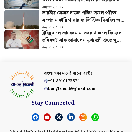
Insurance কভারেজ দরকার? জানালেন
বিশেষজ্ঞরা
August 7, 2026
ভারতীয় সেনার বাড়ল শক্তি! সফল পরীক্ষা
সম্পন্ন মাঝারি পাল্লার ব্যালিস্টিক মিসাইল অগ্নি
৪-এর
August 7, 2026
ট্রাইবুনালে আবেদন না করে থাকলে কি হবে
ভবিষৎ? সাফ জানালেন মুখ্যমন্ত্রী শুভেন্দু
অধিকারী
August 7, 2026
বাংলা খবর মানেই
বাংলা হান্ট!
+91 8910175874
banglahunt@gmail.com
Stay Connected
About Us
Contact Us
Advertise With Us
Privacy Policy