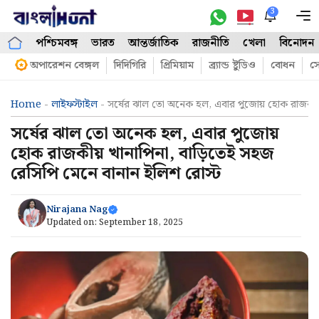
Skip
3
M
to
পশ্চিমবঙ্গ
ভারত
আন্তর্জাতিক
রাজনীতি
খেলা
বিনোদন
content
অপারেশন বেঙ্গল
দিদিগিরি
প্রিমিয়াম
ব্র্যান্ড ষ্টুডিও
বোধন
সো
Home
-
লাইফস্টাইল
-
সর্ষের ঝাল তো অনেক হল, এবার পুজোয় হোক রাজকীয় 
সর্ষের ঝাল তো অনেক হল, এবার পুজোয়
হোক রাজকীয় খানাপিনা, বাড়িতেই সহজ
রেসিপি মেনে বানান ইলিশ রোস্ট
Nirajana Nag
Updated on:
September 18, 2025