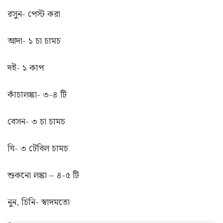
রসুন- পেস্ট করা
আদা- ১ চা চামচ
দই- ১ কাপ
কাঁচালঙ্কা- ৩-৪ টি
বেসন- ৩ চা চামচ
ঘি- ৩ টেবিল চামচ
শুকনো লঙ্কা – ৪-৫ টি
নুন, চিনি- স্বাদমতো