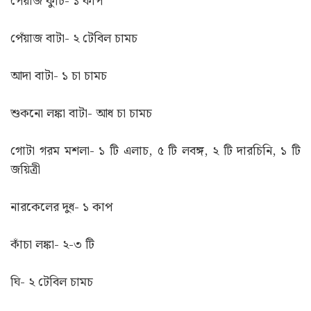
পেঁয়াজ কুচি- ১ কাপ
পেঁয়াজ বাটা- ২ টেবিল চামচ
আদা বাটা- ১ চা চামচ
শুকনো লঙ্কা বাটা- আধ চা চামচ
গোটা গরম মশলা- ১ টি এলাচ, ৫ টি লবঙ্গ, ২ টি দারচিনি, ১ টি
জয়িত্রী
নারকেলের দুধ- ১ কাপ
কাঁচা লঙ্কা- ২-৩ টি
ঘি- ২ টেবিল চামচ