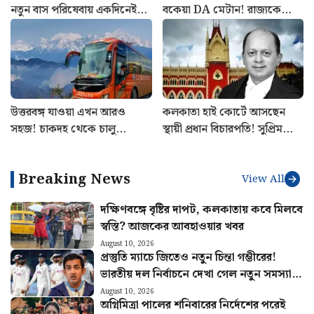
নতুন বাস পরিষেবায় একদিনেই
বকেয়া DA মেটান! রাজ্যকে
ঘুরুন ঝাড়গ্রাম
বিরাট নির্দেশ, কাদের কপাল
খুলল?
উত্তরবঙ্গ যাওয়া এখন আরও
কলকাতা হাই কোর্টে আসছেন
সহজ! চাকদহ থেকে চালু
স্থায়ী প্রধান বিচারপতি! সুপ্রিম
শিলিগুড়ির এসি বাস
কোর্ট কলেজিয়ামের বড় সুপারিশ
Breaking News
View All
দক্ষিণবঙ্গে বৃষ্টির দাপট, কলকাতায় কবে মিলবে
স্বস্তি? আজকের আবহাওয়ার খবর
August 10, 2026
প্রস্তুতি ম্যাচে জিতেও নতুন চিন্তা গম্ভীরের!
ভারতীয় দল নির্বাচনে দেখা গেল নতুন সমস্যা…
August 10, 2026
অগ্নিমিত্রা পালের শনিবারের নির্দেশের পরেই