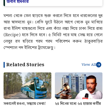
জবাব ইধিকার
মশলা থেকে তেল ছাড়তে শুরু করলে দিতে হবে নারকেলের দুধ
আর স্বাদমতো নুন। গ্রেভি ফুটে উঠলে আগে থেকে নুন মাখিয়ে
রাখা ইলিশ মাছগুলো দিয়ে এবং কাঁচা লঙ্কা দিয়ে ঢাকা দিয়ে রান্না
(Recipe) হতে দিতে হবে। ৫ মিনিট পরে মাছ সেদ্ধ হয়ে গেলে
লেবুর রস ছড়িয়ে গরম গরম পরিবেশন করুন ঠাকুরবাড়ির
স্পেশ্যাল পদ ইলিশের ট্র্যামফ্রেডু।
Related Stories
View All
সকালেই রওনা, সন্ধ্যায় ফেরা!
২৫ দিনের মধ্যে ৬৫ হাজার কর্মীর