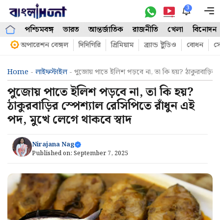
Skip
3
M
to
পশ্চিমবঙ্গ
ভারত
আন্তর্জাতিক
রাজনীতি
খেলা
বিনোদন
content
অপারেশন বেঙ্গল
দিদিগিরি
প্রিমিয়াম
ব্র্যান্ড ষ্টুডিও
বোধন
সো
Home
-
লাইফস্টাইল
-
পুজোয় পাতে ইলিশ পড়বে না, তা কি হয়? ঠাকুরবাড়ির স
পুজোয় পাতে ইলিশ পড়বে না, তা কি হয়?
ঠাকুরবাড়ির স্পেশ্যাল রেসিপিতে রাঁধুন এই
পদ, মুখে লেগে থাকবে স্বাদ
Nirajana Nag
Published on:
September 7, 2025