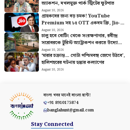
অ্যাকশন, দখলমুক্ত পার্ক স্ট্রিটের ফুটপাত
August 10, 2026
গ্রাহকদের জন্য বড় চমক! YouTube
Premium সহ ১৫ OTT একদম ফ্রি, Jio-র
নতুন Pass-এ একগুচ্ছ সুবিধা
August 10, 2026
চালু হবে বোটিং থেকে সংরক্ষণাগার, রবীন্দ্র
সরোবরকে টুরিস্ট অ্যাট্রাকশন করতে উদ্যোগী
KMDA
August 10, 2026
‘মারার চক্রান্ত… গোটা পশ্চিমবঙ্গ জেগে উঠবে’,
হালিশহরের ঘটনায় হুঙ্কার কল্যাণের
August 10, 2026
বাংলা খবর মানেই
বাংলা হান্ট!
+91 8910175874
banglahunt@gmail.com
Stay Connected