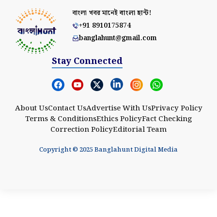
বাংলা খবর মানেই
বাংলা হান্ট!
+91 8910175874
banglahunt@gmail.com
Stay Connected
About Us
Contact Us
Advertise With Us
Privacy Policy
Terms & Conditions
Ethics Policy
Fact Checking
Correction Policy
Editorial Team
Copyright © 2025 Banglahunt Digital Media