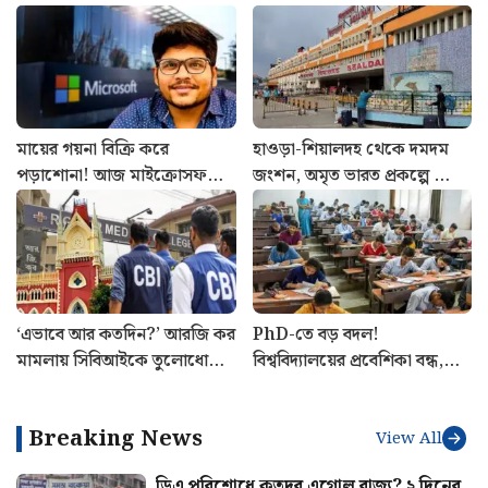
মায়ের গয়না বিক্রি করে
হাওড়া-শিয়ালদহ থেকে দমদম
পড়াশোনা! আজ মাইক্রোসফটে
জংশন, অমৃত ভারত প্রকল্পে ভোল
করছেন ১.৯ কোটির চাকরি,
বদলাতে চলেছে কোন কোন
চমকে দেবে মনুর কাহিনি
স্টেশনের?
‘এভাবে আর কতদিন?’ আরজি কর
PhD-তে বড় বদল!
মামলায় সিবিআইকে তুলোধোনা
বিশ্ববিদ্যালয়ের প্রবেশিকা বন্ধ,
হাইকোর্টের
নতুন নিয়মে সিলমোহর রাজ্যের
Breaking News
View All
ডিএ পরিশোধে কতদূর এগোল রাজ্য? ২ দিনের