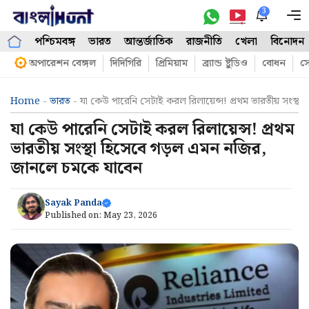
Skip
3
M
to
পশ্চিমবঙ্গ
ভারত
আন্তর্জাতিক
রাজনীতি
খেলা
বিনোদন
content
অপারেশন বেঙ্গল
দিদিগিরি
প্রিমিয়াম
ব্র্যান্ড ষ্টুডিও
বোধন
সো
Home
-
ভারত
-
যা কেউ পারেনি সেটাই করল রিলায়েন্স! প্রথম ভারতীয় সংস্
যা কেউ পারেনি সেটাই করল রিলায়েন্স! প্রথম
ভারতীয় সংস্থা হিসেবে গড়ল এমন নজির,
জানলে চমকে যাবেন
Sayak Panda
Published on:
May 23, 2026