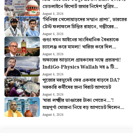
ডেডলাইনে রিপোর্ট জমার নির্দেশ সুপ্রিম
কোর্টের
August 6, 2026
‘সিনিয়র খেলোয়াড়দের সম্মান প্রাপ্য’, ভারতের
টেস্ট ফলাফলে চিন্তিত রাহানে, গম্ভীরের
উদ্দেশ্যে বিশেষ পরামর্শ
August 6, 2026
গুন্ডা দমন আইনের সাংবিধানিক বৈধতাকে
চ্যালেঞ্জ করে মামলা! খারিজ করে দিল
হাইকোর্ট
August 6, 2026
অফারের আড়ালে গ্রাহকদের সঙ্গে প্রতারণা!
IndiGo-Physics Wallah সহ ৯ টি
সংস্থাকে জরিমানা কেন্দ্রের
August 6, 2026
পুজোর মরসুমেই ফের একবার বাড়বে DA?
সরকারি কর্মীদের জন্য বিরাট আপডেট
August 6, 2026
‘যারা লক্ষ্মীর ভাণ্ডারের টাকা পেতেন…’!
অন্নপূর্ণা যোজনা নিয়ে বড় আপডেট দিলেন
মন্ত্রী দিলীপ
August 6, 2026