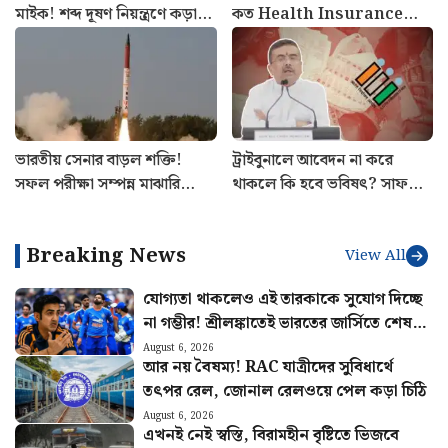
মাইক! শব্দ দূষণ নিয়ন্ত্রণে কড়া
কত Health Insurance
ব্যবস্থা রাজ্য সরকারের
কভারেজ দরকার? জানালেন
বিশেষজ্ঞরা
ভারতীয় সেনার বাড়ল শক্তি!
ট্রাইবুনালে আবেদন না করে
সফল পরীক্ষা সম্পন্ন মাঝারি
থাকলে কি হবে ভবিষৎ? সাফ
পাল্লার ব্যালিস্টিক মিসাইল অগ্নি ৪-
জানালেন মুখ্যমন্ত্রী শুভেন্দু
এর
অধিকারী
Breaking News
View All
যোগ্যতা থাকলেও এই তারকাকে সুযোগ দিচ্ছে
না গম্ভীর! শ্রীলঙ্কাতেই ভারতের জার্সিতে শেষ
ম্যাচ খেলবেন এই ক্রিকেটার?
August 6, 2026
আর নয় বৈষম্য! RAC যাত্রীদের সুবিধার্থে
তৎপর রেল, জোনাল রেলওয়ে পেল কড়া চিঠি
August 6, 2026
এখনই নেই স্বস্তি, বিরামহীন বৃষ্টিতে ভিজবে