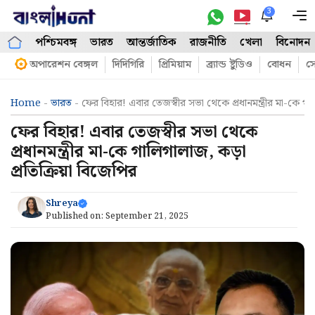
Skip
3
M
to
পশ্চিমবঙ্গ
ভারত
আন্তর্জাতিক
রাজনীতি
খেলা
বিনোদন
content
অপারেশন বেঙ্গল
দিদিগিরি
প্রিমিয়াম
ব্র্যান্ড ষ্টুডিও
বোধন
সো
Home
-
ভারত
-
ফের বিহার! এবার তেজস্বীর সভা থেকে প্রধানমন্ত্রীর মা-কে গাল
ফের বিহার! এবার তেজস্বীর সভা থেকে
প্রধানমন্ত্রীর মা-কে গালিগালাজ, কড়া
প্রতিক্রিয়া বিজেপির
Shreya
Published on:
September 21, 2025