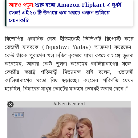
আরও পড়ুন:
শুরু হচ্ছে Amazon-Flipkart-এ দুর্ধর্ষ
সেল! এই ১০ টি উপায়ে কম খরচে করুন জমিয়ে
কেনাকাটা
বিজেপির একাধিক নেতা ইতিমধ্যেই ভিডিওটি রিপোস্ট করে
তেজস্বী যাদবকে (Tejashwi Yadav) আক্রমণ করেছেন।
কেউ তাঁকে পুরাণের খল চরিত্র কৃষ্ণের মামা কংসের সঙ্গে তুলনা
করেছেন, আবার কেউ তুলনা করেছেন কালিয়ানাগের সঙ্গে।
কেন্দ্রীয় স্বরাষ্ট্র প্রতিমন্ত্রী নিত্যানন্দ রাই বলেন, “তেজস্বী
কালিয়ানাগের মতো বিষ ছড়াচ্ছে। কংসের পরিণতি যেমন
হয়েছিল, বিহারের মানুষ ভোটের মাধ্যমে তেমনই জবাব দেবে।”
Advertisement