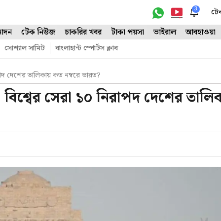
3
টে
োদন
টেক নিউজ
চাকরির খবর
টাকা পয়সা
ভাইরাল
আবহাওয়া
সোশ্যাল সামিট
বাংলাহান্ট স্পোর্টস ক্লাব
িরাপদ দেশের তালিকায় কত নম্বরে ভারত?
ে! বিশ্বের সেরা ১০ নিরাপদ দেশের তালিক