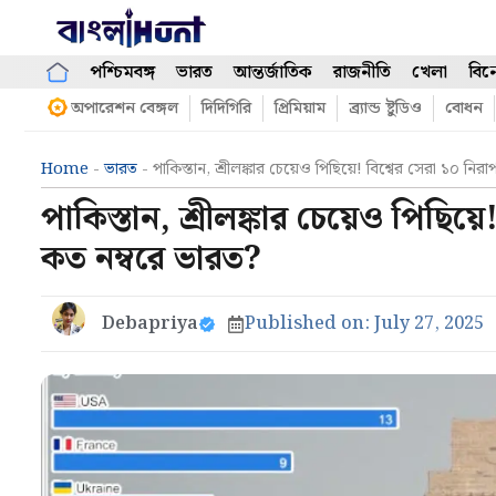
Skip
to
content
পশ্চিমবঙ্গ
ভারত
আন্তর্জাতিক
রাজনীতি
খেলা
বিন
অপারেশন বেঙ্গল
দিদিগিরি
প্রিমিয়াম
ব্র্যান্ড ষ্টুডিও
বোধন
Home
-
ভারত
-
পাকিস্তান, শ্রীলঙ্কার চেয়েও পিছিয়ে! বিশ্বের সেরা ১০ ন
পাকিস্তান, শ্রীলঙ্কার চেয়েও পিছিয়
কত নম্বরে ভারত?
Debapriya
Published on:
July 27, 2025