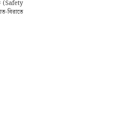
চক (Safety
াত-বিরাতে