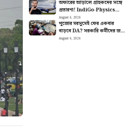
অফারের আড়ালে গ্রাহকদের সঙ্গে
প্রতারণা! IndiGo-Physics
Wallah সহ ৯ টি সংস্থাকে
August 6, 2026
পুজোর মরসুমেই ফের একবার
জরিমানা কেন্দ্রের
বাড়বে DA? সরকারি কর্মীদের জন্য
বিরাট আপডেট
August 6, 2026