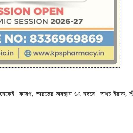
কেই। কারণ, ভারতের অবস্থান ৬৭ নম্বরে। অথচ ইরাক, শ্রী