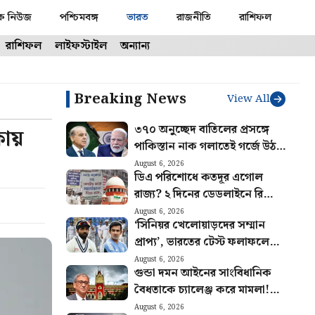
ক নিউজ
পশ্চিমবঙ্গ
ভারত
রাজনীতি
রাশিফল
রাশিফল
লাইফস্টাইল
অন্যান্য
Breaking News
View All
৩৭০ অনুচ্ছেদ বাতিলের প্রসঙ্গে
ায়
পাকিস্তান নাক গলাতেই গর্জে উঠল
ভারত! ইসলামাবাদকে কড়া বার্তা
August 6, 2026
ডিএ পরিশোধে কতদূর এগোল
নয়াদিল্লির
রাজ্য? ২ দিনের ডেডলাইনে রিপোর্ট
জমার নির্দেশ সুপ্রিম কোর্টের
August 6, 2026
‘সিনিয়র খেলোয়াড়দের সম্মান
প্রাপ্য’, ভারতের টেস্ট ফলাফলে
চিন্তিত রাহানে, গম্ভীরের উদ্দেশ্যে
August 6, 2026
গুন্ডা দমন আইনের সাংবিধানিক
বিশেষ পরামর্শ
বৈধতাকে চ্যালেঞ্জ করে মামলা!
খারিজ করে দিল হাইকোর্ট
August 6, 2026