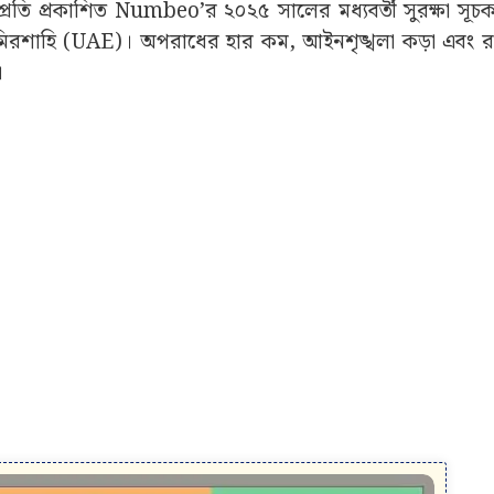
্প্রতি প্রকাশিত Numbeo’র ২০২৫ সালের মধ্যবর্তী সুরক্ষা সূ
িরশাহি (UAE)। অপরাধের হার কম, আইনশৃঙ্খলা কড়া এবং র
।