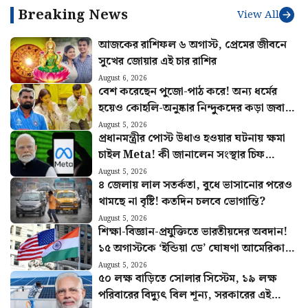
‘দেশকে আবার সঠিক পথে
২৯ শেও অভিষেকের জেতার চান্স
আনব’, কবে বাংলাদেশে ফিরছেন
জিরো! মাথা ন্যাড়া করে ঘোরার
শেখ হাসিনা? জানালেন দিল্লি
চ্যালেঞ্জ ঋজুর
থেকে
Breaking News
View All
আজকের রাশিফল ৬ অগাস্ট, প্রেমের জীবনে
সুখের জোয়ার এই চার রাশির
August 6, 2026
বেশ করেছেন পুজো-পাঠ করে! অন্য ধর্মের
হয়েও কোহলি-অনুষ্কার নিন্দুকদের কড়া জবাব
মহম্মদ সামির
August 5, 2026
প্রধানমন্ত্রীর পোস্ট উধাও হওয়ার ঘটনায় ক্ষমা
চাইল Meta! কী জানালেন সংস্থার চিফ
গ্লোবাল অ্যাফেয়ার্স অফিসার?
August 5, 2026