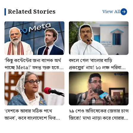
ভারত–মার্কিন সম্পর্ক ঘিরে তৈরি এই অস্থিরতার মধ্যেই থারুরের
(Shashi Tharoor) মন্তব্য বিশেষ তাৎপর্যপূর্ণ হয়ে উঠেছে।
একদিকে মার্কিন প্রশাসনের হুঁশিয়ারি, অন্যদিকে ভারতকে ‘বিশ্বস্ত
অংশীদার’ হিসেবে তুলে ধরার কূটনৈতিক প্রয়াস—এই দুইয়ের
মাঝেই চলছে দুই দেশের সম্পর্কের সূক্ষ্ম ভারসাম্য রক্ষার প্রচেষ্টা।
Related Stories
View All
‘কিছু কন্টেন্টের জন্য ব্যাপক অর্থ
বদলে গেল ‘বাংলার বাড়ি
পাচ্ছে Meta!’ তদন্ত শুরু হতেই
প্রকল্পের’ নাম! ১০ লক্ষ পরিবারের
প্রকাশে বড় তথ্য
উদেশ্যে বড় ঘোষণা শুভেন্দুর