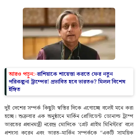
থারুর (Shashi Tharoor) যুক্তি দেন, শুধু ভারত নয়, আরও
বহু দেশ রাশিয়ার সঙ্গে ব্যবসা করছে। “চিন আমাদের থেকে
অনেক বেশি রুশ তেল ও গ্যাস কিনছে। তুরস্কও আমাদের থেকে
বেশি রুশ জ্বালানি নেয়। ইউরোপ তেল-গ্যাস না কিনলেও
রাশিয়ার নানা পণ্য আমদানি করছে, ফলে তারাও রাশিয়ার
ভান্ডারে আমাদের তুলনায় বেশি অর্থ ঢালছে।”
আরও পড়ুন:-
রাশিয়াকে শায়েস্তা করতে ফের নতুন
পরিকল্পনা ট্রাম্পের! প্রভাবিত হবে ভারতও? মিলল বিশেষ