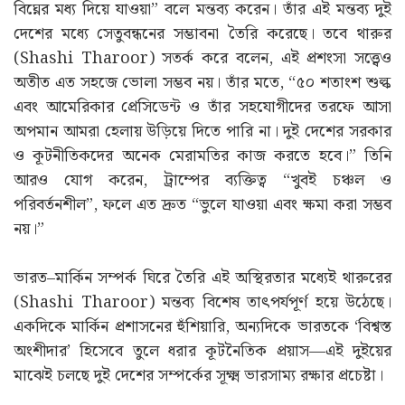
ইঙ্গিত
দুই দেশের সম্পর্ক কিছুটা স্বস্তির দিকে এগোচ্ছে বলেই মনে করা
হচ্ছে। শুক্রবার এক অনুষ্ঠানে মার্কিন প্রেসিডেন্ট ডোনাল্ড ট্রাম্প
ভারতের প্রধানমন্ত্রী নরেন্দ্র মোদিকে ‘গ্রেট প্রাইম মিনিস্টার’ বলে
প্রশংসা করেন এবং ভারত–মার্কিন সম্পর্ককে “একটি সাময়িক
বিঘ্নের মধ্য দিয়ে যাওয়া” বলে মন্তব্য করেন। তাঁর এই মন্তব্য দুই
দেশের মধ্যে সেতুবন্ধনের সম্ভাবনা তৈরি করেছে। তবে থারুর
(Shashi Tharoor) সতর্ক করে বলেন, এই প্রশংসা সত্ত্বেও
অতীত এত সহজে ভোলা সম্ভব নয়। তাঁর মতে, “৫০ শতাংশ শুল্ক
এবং আমেরিকার প্রেসিডেন্ট ও তাঁর সহযোগীদের তরফে আসা
অপমান আমরা হেলায় উড়িয়ে দিতে পারি না। দুই দেশের সরকার
ও কূটনীতিকদের অনেক মেরামতির কাজ করতে হবে।” তিনি
আরও যোগ করেন, ট্রাম্পের ব্যক্তিত্ব “খুবই চঞ্চল ও
পরিবর্তনশীল”, ফলে এত দ্রুত “ভুলে যাওয়া এবং ক্ষমা করা সম্ভব
নয়।”