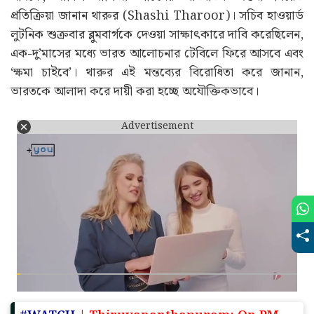
আশীর্বাদ পেয়েছিল। বৈশ্বিক তেলের দাম নিয়ন্ত্রণে রাখতে
আমাদের বলা হয়েছিল কিছু রুশ তেল কিনতে।”
আরও পড়ুন:-
‘অপমান’ করে মন্তব্য মমতার? অবসরপ্রাপ্ত
সেনাকর্তাদের মামলায় কি নির্দেশ দিল হাইকোর্ট
এদিকে, মার্কিন বাণিজ্য সচিবের সাম্প্রতিক মন্তব্য নিয়েও
প্রতিক্রিয়া জানান থারুর (Shashi Tharoor)। সচিব হাওয়ার্ড
লুটনিক শুক্রবার ব্লুমবার্গকে দেওয়া সাক্ষাৎকারে দাবি করেছিলেন,
এক-দু’মাসের মধ্যে ভারত আলোচনার টেবিলে ফিরে আসবে এবং
‘ক্ষমা চাইবে’। থারুর এই মন্তব্যের বিরোধিতা করে জানান,
ভারতকে আলাদা করে দায়ী করা হচ্ছে অযৌক্তিকভাবে।
Advertisement