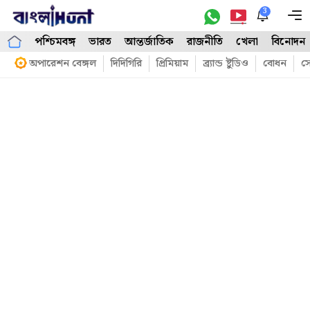
Skip
3
M
to
পশ্চিমবঙ্গ
ভারত
আন্তর্জাতিক
রাজনীতি
খেলা
বিনোদন
content
অপারেশন বেঙ্গল
দিদিগিরি
প্রিমিয়াম
ব্র্যান্ড ষ্টুডিও
বোধন
সো