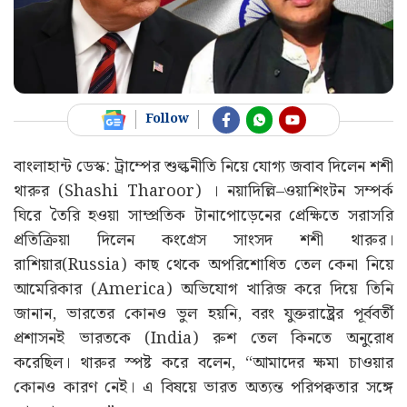
Follow
বাংলাহান্ট ডেস্ক: ট্রাম্পের শুল্কনীতি নিয়ে যোগ্য জবাব দিলেন শশী
থারুর (Shashi Tharoor) । নয়াদিল্লি–ওয়াশিংটন সম্পর্ক
ঘিরে তৈরি হওয়া সাম্প্রতিক টানাপোড়েনের প্রেক্ষিতে সরাসরি
প্রতিক্রিয়া দিলেন কংগ্রেস সাংসদ শশী থারুর।
রাশিয়ার(Russia) কাছ থেকে অপরিশোধিত তেল কেনা নিয়ে
আমেরিকার (America) অভিযোগ খারিজ করে দিয়ে তিনি
জানান, ভারতের কোনও ভুল হয়নি, বরং যুক্তরাষ্ট্রের পূর্ববর্তী
প্রশাসনই ভারতকে (India) রুশ তেল কিনতে অনুরোধ
করেছিল। থারুর স্পষ্ট করে বলেন, “আমাদের ক্ষমা চাওয়ার
কোনও কারণ নেই। এ বিষয়ে ভারত অত্যন্ত পরিপক্বতার সঙ্গে