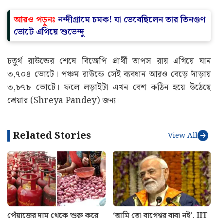
আরও পড়ুনঃ
নন্দীগ্রামে চমক! যা ভেবেছিলেন তার তিনগুণ
ভোটে এগিয়ে শুভেন্দু
চতুর্থ রাউন্ডের শেষে বিজেপি প্রার্থী তাপস রায় এগিয়ে যান
৩,৭০৪ ভোটে। পঞ্চম রাউন্ডে সেই ব্যবধান আরও বেড়ে দাঁড়ায়
৩,৮৭৮ ভোটে। ফলে লড়াইটা এখন বেশ কঠিন হয়ে উঠেছে
শ্রেয়ার (Shreya Pandey) জন্য।
Related Stories
View All
পেঁয়াজের দাম থেকে শুরু করে
‘আমি তো বাগেশ্বর বাবা নই’, IIT