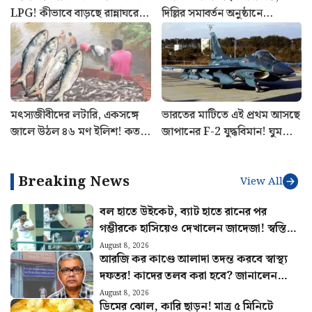
LPG! কীভাবে বাড়ছে রান্নাঘরের
দিল্লির সমাবর্তন অনুষ্ঠানে
খরচ? চিন্তা বাড়াচ্ছে পরিসংখ্যান
পড়ুয়াদের মন জিতলেন মোদী,
দিলেন বিশেষ বার্তা
মৎস্যজীবীদের লটারি, একসঙ্গে
ভারতের মাটিতে এই প্রথম আসছে
জালে উঠল ৪৬ মণ ইলিশ! কত
জাপানের F-2 যুদ্ধবিমান! ঘুম
টাকায় বিক্রি হল জানেন?
উড়ল চিনের, গ্লোবাল টাইমস
করল সতর্ক
Breaking News
View All
বল হাতে উইকেট, ব্যাট হাতে রানের পর
গম্ভীরকে হাসিয়েও দেখালেন জাদেজা! স্বস্তিতে
ভারতীয় দল
August 8, 2026
আরজি কর কাণ্ডে আলাদা তদন্ত করবে স্বাস্থ্য
দফতর! কাদের তলব করা হবে? জানালেন
স্বাস্থ্যমন্ত্রী
August 8, 2026
ডিমের ঝোল, কারি ছাড়ুন! মাত্র ৫ মিনিটে