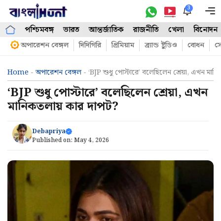
Skip
3
M
to
পশ্চিমবঙ্গ
ভারত
আন্তর্জাতিক
রাজনীতি
খেলা
বিনোদন
content
অপারেশন বেঙ্গল
দিদিগিরি
প্রিমিয়াম
ব্র্যান্ড ষ্টুডিও
বোধন
সো
Home
-
অপারেশন বেঙ্গল
-
‘BJP শুধু পোস্টারে’ বলেছিলেন শ্রেয়া, এখন মা
‘BJP শুধু পোস্টারে’ বলেছিলেন শ্রেয়া, এখন
মানিকতলায় কার দাপট?
Debapriya
Published on:
May 4, 2026