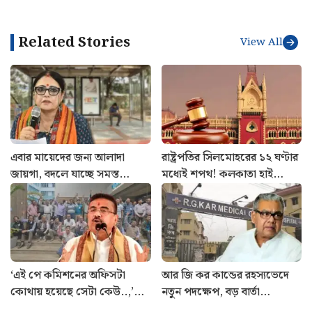
Related Stories
View All
এবার মায়েদের জন্য আলাদা
রাষ্ট্রপতির সিলমোহরের ১২ ঘণ্টার
জায়গা, বদলে যাচ্ছে সমস্ত
মধ্যেই শপথ! কলকাতা হাই
বাসস্টপ, যাত্রী পরিষেবার আর কী
কোর্টে নজিরবিহীন ঘটনা
কী পরিবর্তন?
‘এই পে কমিশনের অফিসটা
আর জি কর কান্ডের রহস্যভেদে
কোথায় হয়েছে সেটা কেউ..,’
নতুন পদক্ষেপ, বড় বার্তা
নয়া বেতন কমিশন নিয়ে প্রশ্ন
স্বাস্থ্যমন্ত্রীর