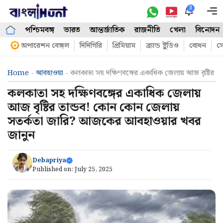
Skip
3
M
to
পশ্চিমবঙ্গ
ভারত
আন্তর্জাতিক
রাজনীতি
খেলা
বিনোদন
content
অপারেশন বেঙ্গল
দিদিগিরি
প্রিমিয়াম
ব্র্যান্ড ষ্টুডিও
বোধন
সো
Home
-
আবহাওয়া
-
কলকাতা সহ দক্ষিণবঙ্গের একাধিক জেলায় আজ বৃষ্টির
কলকাতা সহ দক্ষিণবঙ্গের একাধিক জেলায়
আজ বৃষ্টির তান্ডব! কোন কোন জেলায়
সতর্কতা জারি? আজকের আবহাওয়ার খবর
জানুন
Debapriya
Published on:
July 25, 2025