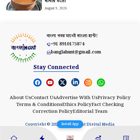
ধাবার মতো
August 9, 2026
বাংলা খবর মানেই
বাংলা হান্ট!
+91 8910175874
banglahunt@gmail.com
Stay Connected
About Us
Contact Us
Advertise With Us
Privacy Policy
Terms & Conditions
Ethics Policy
Fact Checking
Correction Policy
Editorial Team
Copyright © 2025 Banglahunt Digital Media
Install App