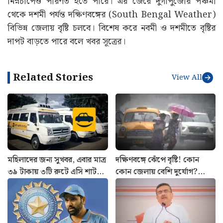
নিম্নচাপেও পরিণত হতে পারে। এর জেরে দুর্গাপুজোর পঞ্চমী
থেকে দশমী পর্যন্ত দক্ষিণবঙ্গের (South Bengal Weather)
বিভিন্ন জেলায় বৃষ্টি চলবে। বিশেষ করে নবমী ও দশমীতে বৃষ্টির
দাপট বাড়তে পারে বলে খবর সূত্রের।
Related Stories
View All
মহিলাদের জন্য সুখবর, এবার মাত্র
দক্ষিণবঙ্গে ঝেঁপে বৃষ্টি! কোন
৩৯ টাকায় ৩টি রুটে এসি শাটল
কোন জেলায় বেশি দুর্যোগ?
পরিষেবা চালু Yatri Sathi-র
আজকের আবহাওয়ার খবর