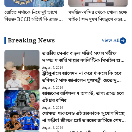
রোহিত শর্মাকে নিয়ে দুই ভাগে
মসজিদ-মন্দির থেকে খোলা হচ্ছে
বিভক্ত BCCI! সত্যিই কি প্রাক্তন
মাইক! শব্দ দূষণ নিয়ন্ত্রণে কড়া
ভারতীয় অধিনায়কের অবসর
ব্যবস্থা রাজ্য সরকারের
চাইছে বোর্ড
Breaking News
View All
ভারতীয় সেনার বাড়ল শক্তি! সফল পরীক্ষা
সম্পন্ন মাঝারি পাল্লার ব্যালিস্টিক মিসাইল অগ্নি
৪-এর
August 7, 2026
ট্রাইবুনালে আবেদন না করে থাকলে কি হবে
ভবিষৎ? সাফ জানালেন মুখ্যমন্ত্রী শুভেন্দু
অধিকারী
August 7, 2026
আজকের রাশিফল ৭ অগাস্ট, ভাগ্য প্রসন্ন হবে
এই চার রাশির
August 7, 2026
যোগ্যতা থাকলেও এই তারকাকে সুযোগ দিচ্ছে
না গম্ভীর! শ্রীলঙ্কাতেই ভারতের জার্সিতে শেষ
ম্যাচ খেলবেন এই ক্রিকেটার?
August 6, 2026