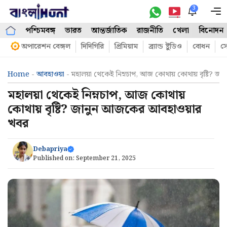
Skip
3
M
to
পশ্চিমবঙ্গ
ভারত
আন্তর্জাতিক
রাজনীতি
খেলা
বিনোদন
content
অপারেশন বেঙ্গল
দিদিগিরি
প্রিমিয়াম
ব্র্যান্ড ষ্টুডিও
বোধন
সো
Home
-
আবহাওয়া
-
মহালয়া থেকেই নিম্নচাপ, আজ কোথায় কোথায় বৃষ্টি?
মহালয়া থেকেই নিম্নচাপ, আজ কোথায়
কোথায় বৃষ্টি? জানুন আজকের আবহাওয়ার
খবর
Debapriya
Published on:
September 21, 2025