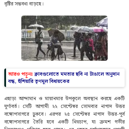
বৃষ্টির সম্ভবনা বাড়ছে।
আরও পড়ুনঃ
ক্লাবগুলোতে মমতার ছবি না টাঙালে অনুদান
বন্ধ, হুঁশিয়ারি তৃণমূল বিধায়কের
এছাড়া আন্দামান ও মায়ানমার উপকূলে অবস্থান করছে একটি
ঘূর্ণাবর্ত। সেটি আগামী ২২ সেপ্টেম্বর সোমবার নাগাদ উত্তর
বঙ্গোপসাগরে ঢুকবে। এরপর ২৫ সেপ্টেম্বর নাগাদ উত্তর-পূর্ব
বঙ্গোপসাগরে তৈরি হবে একটি নিম্নচাপ, যা ক্রমশ গভীর