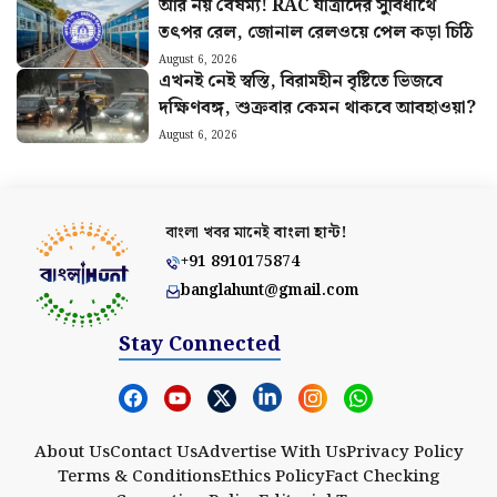
আর নয় বৈষম্য! RAC যাত্রীদের সুবিধার্থে
তৎপর রেল, জোনাল রেলওয়ে পেল কড়া চিঠি
August 6, 2026
এখনই নেই স্বস্তি, বিরামহীন বৃষ্টিতে ভিজবে
দক্ষিণবঙ্গ, শুক্রবার কেমন থাকবে আবহাওয়া?
August 6, 2026
বাংলা খবর মানেই
বাংলা হান্ট!
+91 8910175874
banglahunt@gmail.com
Stay Connected
About Us
Contact Us
Advertise With Us
Privacy Policy
Terms & Conditions
Ethics Policy
Fact Checking