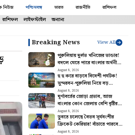
ক নিউজ
পশ্চিমবঙ্গ
ভারত
রাজনীতি
রাশিফল
রাশিফল
লাইফস্টাইল
অন্যান্য
Breaking News
View All
পুরুলিয়ায় দুর্লভ খনিজের ভান্ডার!
ড়
বদলে যেতে পারে বাংলার অর্থনীতি,
মিলবে প্রচুর কর্মসংস্থান
August 8, 2026
হু হু করে বাড়বে বিদেশী পর্যটক!
সুন্দরবন-পুরুলিয়া নিয়ে বড়
পরিকল্পনা রাজ্য সরকারের
August 8, 2026
ঘূর্ণাবর্তের জোড়া প্রভাব, আজ
বাংলার কোন জেলায় বেশি বৃষ্টির
সম্ভাবনা? আজকের আবহাওয়ার
August 8, 2026
ডুবতে চলেছে বৈভব সূর্যবংশীর
খবর
ক্রিকেট কেরিয়ার! বাঁচাতে পারবেন
কি ঈশান কিষাণ?
August 8, 2026