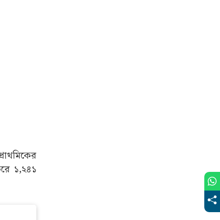
প্রাথমিকের
করে ১,২৪১