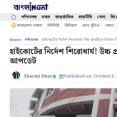
Skip
to
content
পশ্চিমবঙ্গ
ভারত
আন্তর্জাতিক
রাজনীতি
খেলা
বিন
অপারেশন বেঙ্গল
দিদিগিরি
প্রিমিয়াম
ব্র্যান্ড ষ্টুডিও
বোধন
Home
-
পশ্চিমবঙ্গ
-
হাইকোর্টের নির্দেশ শিরোধার্য! উচ্চ প্রাথমিকে নি
হাইকোর্টের নির্দেশ শিরোধার্য! উচ
আপডেট
Sharmi Dhar
Published on:
October 6,