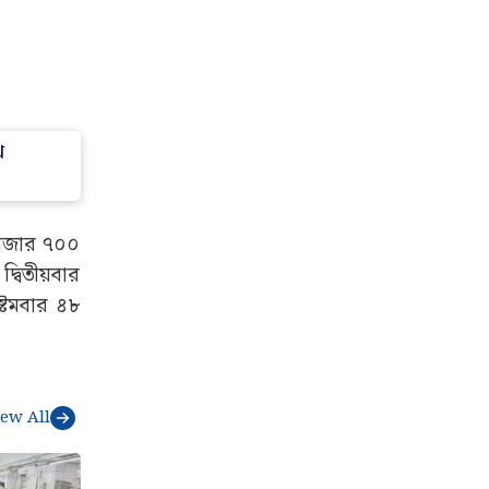
ে
 হাজার ৭০০
্বিতীয়বার
্টমবার ৪৮
iew All