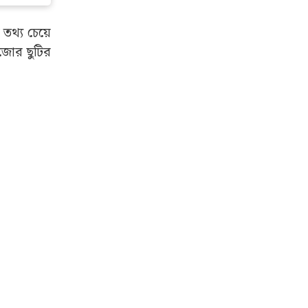
 তথ্য চেয়ে
জোর ছুটির