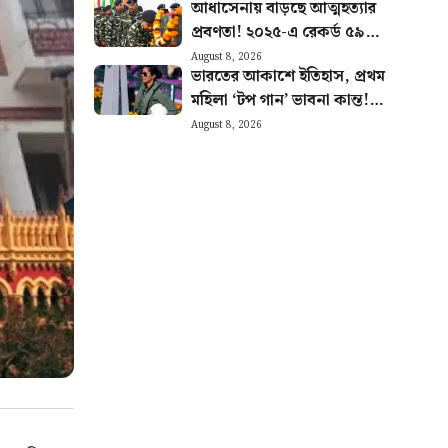
আধাসেনায় বাড়ছে আত্মহত্যার
প্রবণতা! ২০২৫-এ রেকর্ড ৫৯
CRPF জওয়ানের মৃত্যু, প্রকাশ্যে
August 8, 2026
ভারতের আকাশে ইতিহাস, প্রথম
রিপোর্ট
মহিলা ‘টপ গান’ ভাবনা কান্ত!
যুদ্ধকৌশলে নতুন মাইলফলক
August 8, 2026
বায়ুসেনার