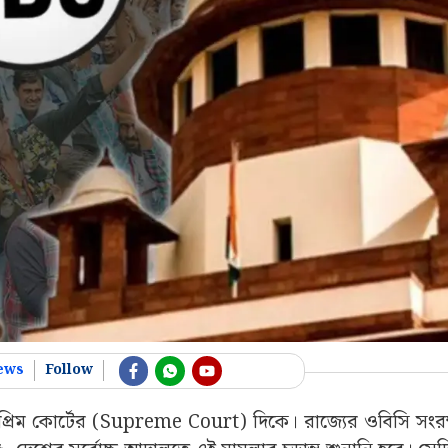
ews
Follow
সুপ্রিম কোর্টের (Supreme Court) দিকে। রাজ্যের ওবিসি সংর