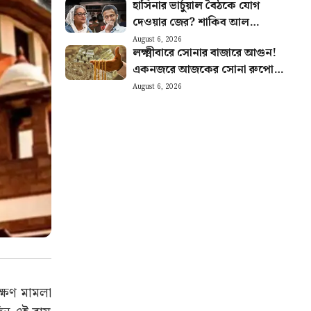
হাসিনার ভার্চুয়াল বৈঠকে যোগ
দেওয়ার জের? শাকিব আল
হাসানের বাড়িতে হামলা, ধরানো হল
August 6, 2026
লক্ষ্মীবারে সোনার বাজারে আগুন!
আগুন
একনজরে আজকের সোনা রুপোর
দাম
August 6, 2026
ক্ষণ মামলা