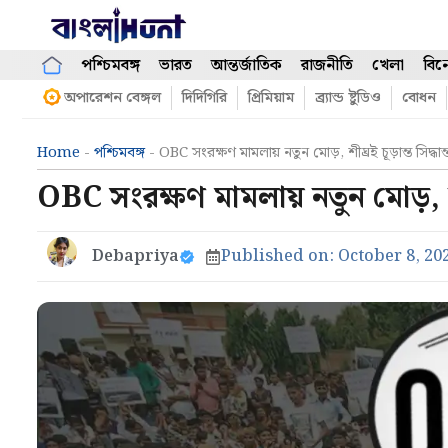
Skip
to
content
পশ্চিমবঙ্গ
ভারত
আন্তর্জাতিক
রাজনীতি
খেলা
বিন
অপারেশন বেঙ্গল
দিদিগিরি
প্রিমিয়াম
ব্র্যান্ড ষ্টুডিও
বোধন
Home
-
পশ্চিমবঙ্গ
-
OBC সংরক্ষণ মামলায় নতুন মোড়, শীঘ্রই চূড়ান্ত সিদ্ধান
OBC সংরক্ষণ মামলায় নতুন মোড়, শীঘ্
Debapriya
Published on:
October 8, 20