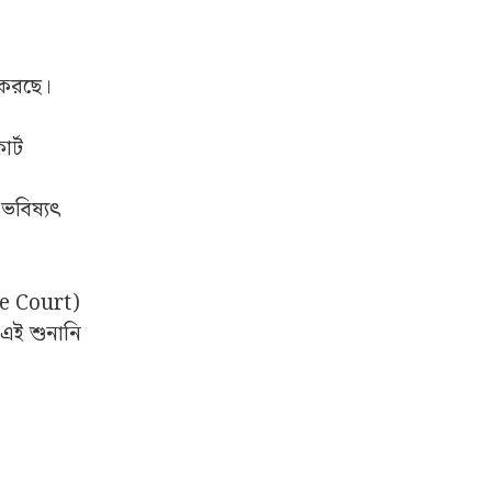
র করছে।
র্ট
 ভবিষ্যৎ
me Court)
এই শুনানি