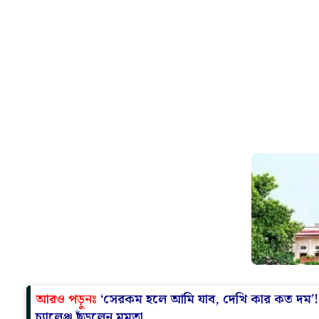
আরও পড়ুনঃ
‘সেরকম হলে আমি যাব, দেখি কার কত দম’! ত্র
চ্যালেঞ্জ ছুঁড়লেন মমতা