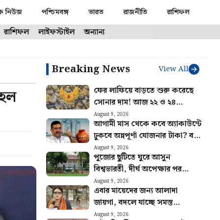
ক নিউজ
পশ্চিমবঙ্গ
ভারত
রাজনীতি
রাশিফল
রাশিফল
লাইফস্টাইল
অন্যান্য
Breaking News
View All
ফের লাফিয়ে বাড়তে শুরু করেছে
 হল
সোনার দাম! আজ ২২ ও ২৪
ক্যারেটের লেটেস্ট রেট জেনে নিন
August 9, 2026
আগামী মাস থেকে কবে অ্যাকাউন্টে
ঢুকবে অন্নপূর্ণা যোজনার টাকা? বড়
ঘোষণা মুখ্যমন্ত্রীর
August 9, 2026
পুজোর ছুটিতে ঘুরে আসুন
বিশ্বভারতী, দীর্ঘ অপেক্ষার পর
পর্যটকদের জন্য খুলল
August 9, 2026
এবার মায়েদের জন্য আলাদা
শান্তিনিকেতন গৃহ
জায়গা, বদলে যাচ্ছে সমস্ত
বাসস্টপ, যাত্রী পরিষেবার আর কী
August 9, 2026