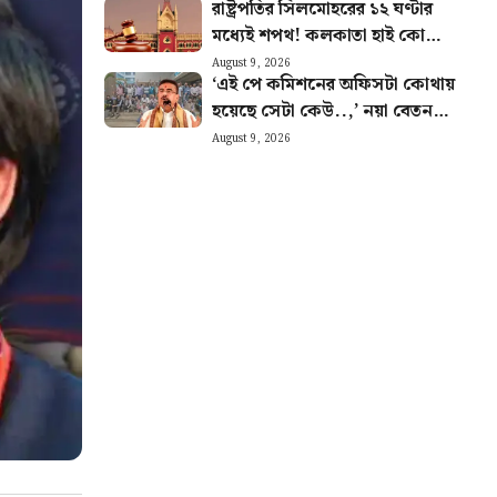
রাষ্ট্রপতির সিলমোহরের ১২ ঘণ্টার
কী পরিবর্তন?
মধ্যেই শপথ! কলকাতা হাই কোর্টে
নজিরবিহীন ঘটনা
August 9, 2026
‘এই পে কমিশনের অফিসটা কোথায়
হয়েছে সেটা কেউ..,’ নয়া বেতন
কমিশন নিয়ে প্রশ্ন সরকারি কর্মীদের
August 9, 2026