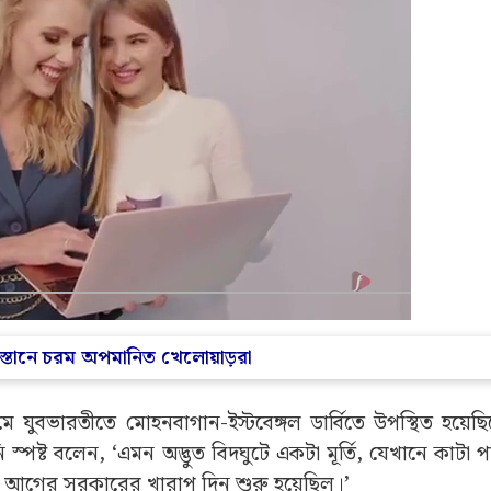
স্তানে চরম অপমানিত খেলোয়াড়রা
 ১৭ মে যুবভারতীতে মোহনবাগান-ইস্টবেঙ্গল ডার্বিতে উপস্থিত হয়ে
তিনি স্পষ্ট বলেন, ‘এমন অদ্ভুত বিদঘুটে একটা মূর্তি, যেখানে কাট
ই আগের সরকারের খারাপ দিন শুরু হয়েছিল।’