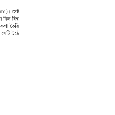
ium)। সেই
 ছিল বিশ্ব
 নকশা তৈরি
ই সেটি উঠে