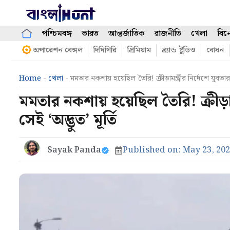
Skip
to
content
পশ্চিমবঙ্গ
ভারত
আন্তর্জাতিক
রাজনীতি
খেলা
বিন
অপারেশন বেঙ্গল
দিদিগিরি
প্রিমিয়াম
ব্র্যান্ড ষ্টুডিও
বোধন
Home
-
খেলা
-
মমতার নকশায় হয়েছিল তৈরি! ক্রীড়ামন্ত্রীর নির্দেশে যুবভা
মমতার নকশায় হয়েছিল তৈরি! ক্রীড়া
সেই ‘অদ্ভুত’ মূর্তি
Sayak Panda
Published on:
May 23, 20