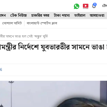
3
টে
োদন
টেক নিউজ
চাকরির খবর
টাকা পয়সা
ভাইরাল
আবহাওয়া
সোশ্যাল সামিট
বাংলাহান্ট স্পোর্টস ক্লাব
রতীর সামনে ভাঙা হল সেই ‘অদ্ভুত’ মূর্তি
মন্ত্রীর নির্দেশে যুবভারতীর সামনে ভাঙা
26