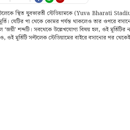
সল্টলেকে স্থিত যুবভারতী স্টেডিয়ামকে (Yuva Bharati Stad
 মূর্তি। যেটির পা থেকে কোমর পর্যন্ত থাকলেও তার ওপরে বসানো
জয়ী’ শব্দটি। সবথেকে উল্লেখযোগ্য বিষয় হল, ওই মূর্তিটির
। যদিও, ওই মূর্তিটি সল্টলেক স্টেডিয়ামের বাইরে বসানোর পর থেকে