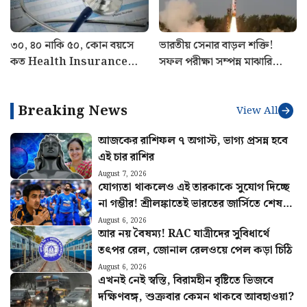
৩০, ৪০ নাকি ৫০, কোন বয়সে
ভারতীয় সেনার বাড়ল শক্তি!
কত Health Insurance
সফল পরীক্ষা সম্পন্ন মাঝারি
কভারেজ দরকার? জানালেন
পাল্লার ব্যালিস্টিক মিসাইল অগ্নি ৪-
বিশেষজ্ঞরা
এর
Breaking News
View All
আজকের রাশিফল ৭ অগাস্ট, ভাগ্য প্রসন্ন হবে
এই চার রাশির
August 7, 2026
যোগ্যতা থাকলেও এই তারকাকে সুযোগ দিচ্ছে
না গম্ভীর! শ্রীলঙ্কাতেই ভারতের জার্সিতে শেষ
ম্যাচ খেলবেন এই ক্রিকেটার?
August 6, 2026
আর নয় বৈষম্য! RAC যাত্রীদের সুবিধার্থে
তৎপর রেল, জোনাল রেলওয়ে পেল কড়া চিঠি
August 6, 2026
এখনই নেই স্বস্তি, বিরামহীন বৃষ্টিতে ভিজবে
দক্ষিণবঙ্গ, শুক্রবার কেমন থাকবে আবহাওয়া?