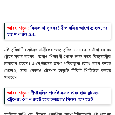
আরও পড়ুন:
মিলল না সুখবর! দীপাবলির আগে গ্রাহকদের
হতাশ করল SBI
এই সুবিধাটি সেইসব যাত্রীদের জন্য সুবিধা এনে দেবে যাঁরা ঘন ঘন
ট্রেনে সফর করেন। অর্থাৎ শিক্ষার্থী থেকে শুরু করে নিত্যযাত্রীরা
লাভবান হবেন। এখন,তাঁদের ভ্রমণ পরিকল্পনা হঠাৎ করে বদলে
গেলেও, তারা কোনও টেনশন ছাড়াই টিকিট শিডিউল করতে
পারবেন।
আরও পড়ুন:
দীপাবলির পরেই সফর শুরু হাইড্রোজেন
ট্রেনের! কোন রুটে হবে চলাচল? মিলল আপডেট
জানিয়ে রাখি যে, বিশ্বের একাধিক দেশে ইতিমধ্যেই এই ধরণের