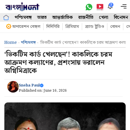
Skip
3
M
to
পশ্চিমবঙ্গ
ভারত
আন্তর্জাতিক
রাজনীতি
খেলা
বিনোদন
content
অপারেশন বেঙ্গল
দিদিগিরি
প্রিমিয়াম
ব্র্যান্ড ষ্টুডিও
বোধন
সো
Home
-
পশ্চিমবঙ্গ
-
‘ভিকটিম কার্ড খেলছেন’! কাকলিকে চরম আক্রমণ কল্যাণের
‘ভিকটিম কার্ড খেলছেন’! কাকলিকে চরম
আক্রমণ কল্যাণের, প্রশংসায় ভরালেন
অগ্নিমিত্রাকে
Sneha Paul
Published on:
June 16, 2026