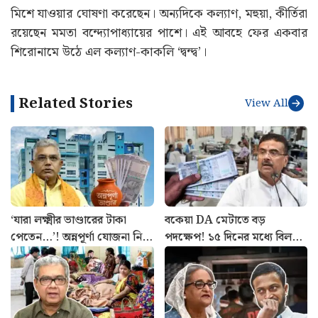
মিশে যাওয়ার ঘোষণা করেছেন। অন্যদিকে কল্যাণ, মহুয়া, কীর্তিরা
রয়েছেন মমতা বন্দ্যোপাধ্যায়ের পাশে। এই আবহে ফের একবার
শিরোনামে উঠে এল কল্যাণ-কাকলি ‘দ্বন্দ্ব’।
Related Stories
View All
‘যারা লক্ষ্মীর ভাণ্ডারের টাকা
বকেয়া DA মেটাতে বড়
পেতেন…’! অন্নপূর্ণা যোজনা নিয়ে
পদক্ষেপ! ১৫ দিনের মধ্যে বিল
বড় আপডেট দিলেন মন্ত্রী দিলীপ
প্রস্তুতের নির্দেশ অর্থ দপ্তরের