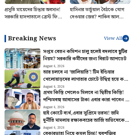
প্রসূতি মায়েদের চিন্তার অবসান!
হাসিনার ভার্চুয়াল বৈঠকে যোগ
সরকারি হাসপাতালে ব্রেস্ট ফিডিং
দেওয়ার জের? শাকিব আল
কর্নার তৈরির ঘোষণা স্বাস্থ্যমন্ত্রীর
হাসানের বাড়িতে হামলা, ধরানো
হল আগুন
Breaking News
View All
সপ্তম বেতন কমিশন চালু হলেই বদলাবে ছুটির
নিয়ম? সরকারি কর্মীদের জন্য বিরাট আপডেট
August 6, 2026
আর চলবে না ‘জালিয়াতি’! টিম ইন্ডিয়ার
খেলোয়াড়দের লাগাতার চোটে উদ্বিগ্ন হয়ে কড়া
পদক্ষেপ BCCI-র
August 6, 2026
প্রথম কিস্তি পেলেও মিলবে না দ্বিতীয় কিস্তি!
পশ্চিমবঙ্গ আবাসের টাকা এবার কারা পাবেন না
জানুন
August 6, 2026
হাই কোর্টে ব্যর্থ,এবার সুপ্রিমে ভরসা! জমি
দুর্নীতি মামলায় রক্ষাকবচের আর্জি অভিষেকের
আপ্ত সহায়কের
August 6, 2026
বেকারভাতা নিয়ে কমল চিন্তা! যুবশক্তির