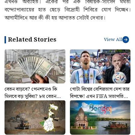
কলকাতার তৃণমূল সভাপতি হয়েছেন বেলেঘাটার বিধায়ক কুণাল
ঘোষ। এছাড়া মহিলা তৃণমূলের দায়িত্ব পেয়েছেন আলিফা আহমেদ
ও দলের সোশ্যাল মিডিয়া চেয়ারপার্সন করা হয়েছে উপাসনা
চৌধুরীকে।
ভোটে ভরাডুবির পর তৃণমূলের অন্দরে টালমাটাল পরিস্থিতি
এখনও অব্যাহত। একের পর এক বিধায়ক-সাংসদ মমতা
বন্দ্যোপাধ্যায়ের হাত ছেড়ে বিদ্রোহী শিবিরে যোগ দিচ্ছেন।
আগামীদিনে আর কী কী হয় আপাতত সেটাই দেখার।
Related Stories
View All