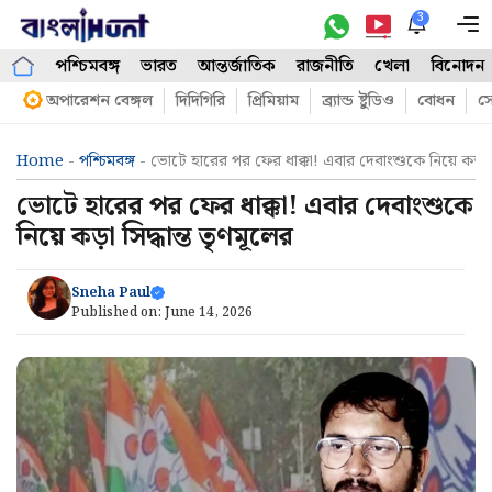
Skip
3
M
to
পশ্চিমবঙ্গ
ভারত
আন্তর্জাতিক
রাজনীতি
খেলা
বিনোদন
content
অপারেশন বেঙ্গল
দিদিগিরি
প্রিমিয়াম
ব্র্যান্ড ষ্টুডিও
বোধন
সো
Home
-
পশ্চিমবঙ্গ
-
ভোটে হারের পর ফের ধাক্কা! এবার দেবাংশুকে নিয়ে কড়া সি
ভোটে হারের পর ফের ধাক্কা! এবার দেবাংশুকে
নিয়ে কড়া সিদ্ধান্ত তৃণমূলের
Sneha Paul
Published on:
June 14, 2026