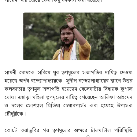
এদিকে বিধানসভা ভোটে ভরাডুবির পর তৃণমূল শিবিরে ভাঙনের
ছায়া নেমে এসেছে। পরিষদীয় দলের পর তৃণমূলের সংসদীয় দলেও
ফাটল দেখা দিয়েছে। এই পরিস্থিতিতে কিছুদিন আগেই দলের সব
কমিটি ভেঙে দিয়েছিল তৃণমূল। তবে জল্পনা, সেই নতুন কমিটির
পদাধিকারীদের মধ্যেও অনেকে বিদ্রোহী শিবিরে নাম লেখাতে
পারেন। এর জেরে ফের কিছু রদবদল করা হয়েছে।
সায়নী ঘোষকে সরিয়ে যুব তৃণমূলের সভাপতির দায়িত্ব দেওয়া
হয়েছে অর্ণব বন্দ্যোপাধ্যায়কে। সুদীপ বন্দ্যোপাধ্যায়ের স্থানে উত্তর