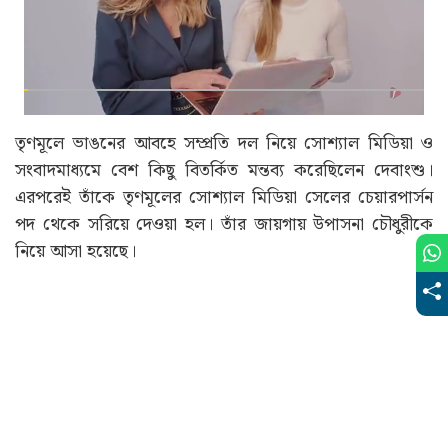
অ্যাকাউন্টে ঢুকবে? নয়া আপডেট জানুন
Advertisement
তৃণমূলে ভাঙনের আবহে সম্প্রতি দল নিয়ে সোশ্যাল মিডিয়া ও
সংবাদমাধ্যমে বেশ কিছু বিতর্কিত মন্তব্য করেছিলেন দেবাংশু।
এরপরেই তাঁকে তৃণমূলের সোশ্যাল মিডিয়া সেলের চেয়ারপার্সন
পদ থেকে সরিয়ে দেওয়া হল। তাঁর জায়গায় উপাসনা চৌধুরীকে
নিয়ে আসা হয়েছে।