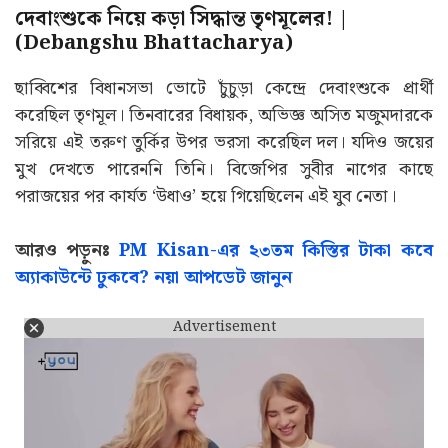
দেবাংশুকে নিয়ে কড়া সিদ্ধান্ত তৃণমূলের! |
(Debangshu Bhattacharya)
ছাব্বিশের বিধানসভা ভোটে চুঁচুড়া কেন্দ্রে দেবাংশুকে প্রার্থী
করেছিল তৃণমূল। তিনবারের বিধায়ক, অভিজ্ঞ অসিত মজুমদারকে
সরিয়ে এই তরুণ তুর্কির উপর ভরসা করেছিল দল। যদিও জয়ের
মুখ দেখতে পারেননি তিনি। বিজেপির সুবীর নাগের কাছে
পরাজয়ের পর কার্যত ‘উধাও’ হয়ে গিয়েছিলেন এই যুব নেতা।
আরও পড়ুনঃ
PM Kisan-এর ২৩তম কিস্তির টাকা কবে