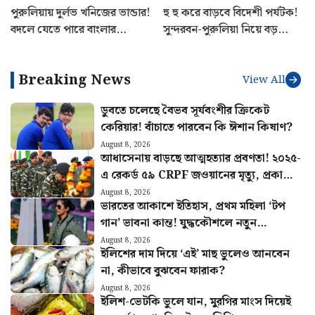
বেতন বাড়বে? পেনশনেও কি
গোটা বিশ্বের বেশিরভাগ দেশ তার
মিলবে বড় সুবিধা? ৮ম বেতন
বিপক্ষে! এখন FIFA সভাপতি
কমিশনের বৈঠক ঘিরে বাড়ছে
ইনফান্তিনোর পাশে দাঁড়ালো
আশা
মেসির আর্জেন্টিনা
পুরুলিয়ায় দুর্লভ খনিজের ভান্ডার!
হু হু করে বাড়বে বিদেশী পর্যটক!
বদলে যেতে পারে বাংলার
সুন্দরবন-পুরুলিয়া নিয়ে বড়
অর্থনীতি, মিলবে প্রচুর কর্মসংস্থান
পরিকল্পনা রাজ্য সরকারের
Breaking News
View All
ডুবতে চলেছে বৈভব সূর্যবংশীর ক্রিকেট
কেরিয়ার! বাঁচাতে পারবেন কি ঈশান কিষাণ?
August 8, 2026
আধাসেনায় বাড়ছে আত্মহত্যার প্রবণতা! ২০২৫-
এ রেকর্ড ৫৯ CRPF জওয়ানের মৃত্যু, প্রকাশ্যে