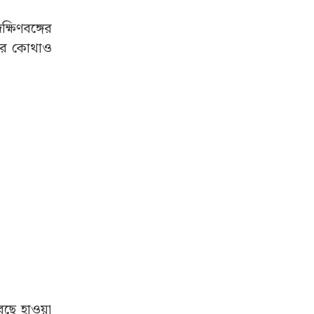
্ষিণবঙ্গের
ারে কোথাও
েছে হাওয়া