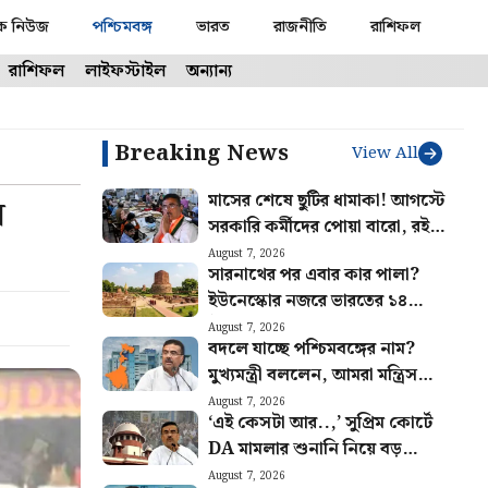
ক নিউজ
পশ্চিমবঙ্গ
ভারত
রাজনীতি
রাশিফল
রাশিফল
লাইফস্টাইল
অন্যান্য
Breaking News
View All
মাসের শেষে ছুটির ধামাকা! আগস্টে
ে
সরকারি কর্মীদের পোয়া বারো, রইল
হলিডে লিস্ট
August 7, 2026
সারনাথের পর এবার কার পালা?
ইউনেস্কোর নজরে ভারতের ১৪
ঐতিহাসিক ও প্রাকৃতিক সম্পদ
August 7, 2026
বদলে যাচ্ছে পশ্চিমবঙ্গের নাম?
মুখ্যমন্ত্রী বললেন, আমরা মন্ত্রিসভা
বসে ঠিক করেছি…
August 7, 2026
‘এই কেসটা আর..,’ সুপ্রিম কোর্টে
DA মামলার শুনানি নিয়ে বড়
‘সুখবর’, খুশিতে সরকারি কর্মীরা
August 7, 2026