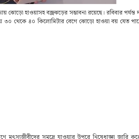
নায় ঝোড়ো হাওয়াসহ বজ্রঝড়ের সম্ভাবনা রয়েছে। রবিবার পর্যন্ত দক
ণ্টায় ৩০ থেকে ৪০ কিলোমিটার বেগে ঝোড়ো হাওয়া বয় যেত প
রণে মৎস্যজীবীদের সমুদ্রে যাওয়ার উপরে নিষেধাজ্ঞা জারি কর