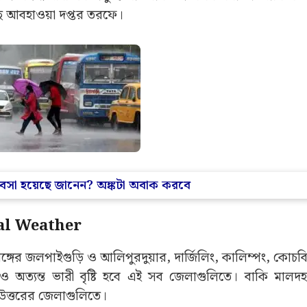
ছে আবহাওয়া দপ্তর তরফে।
ব্যবসা হয়েছে জানেন? অঙ্কটা অবাক করবে
gal Weather
রবঙ্গের জলপাইগুড়ি ও আলিপুরদুয়ার, দার্জিলিং, কালিম্পং, কোচবি
 অত্যন্ত ভারী বৃষ্টি হবে এই সব জেলাগুলিতে। বাকি মালদহ
লবে উত্তরের জেলাগুলিতে।