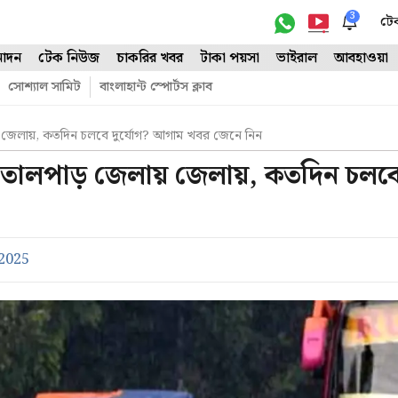
3
টে
োদন
টেক নিউজ
চাকরির খবর
টাকা পয়সা
ভাইরাল
আবহাওয়া
সোশ্যাল সামিট
বাংলাহান্ট স্পোর্টস ক্লাব
য় জেলায়, কতদিন চলবে দুর্যোগ? আগাম খবর জেনে নিন
টির তোলপাড় জেলায় জেলায়, কতদিন চলব
 2025