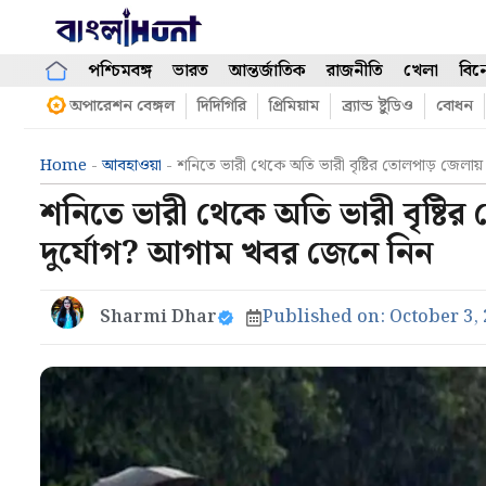
Skip
to
content
পশ্চিমবঙ্গ
ভারত
আন্তর্জাতিক
রাজনীতি
খেলা
বিন
অপারেশন বেঙ্গল
দিদিগিরি
প্রিমিয়াম
ব্র্যান্ড ষ্টুডিও
বোধন
Home
-
আবহাওয়া
-
শনিতে ভারী থেকে অতি ভারী বৃষ্টির তোলপাড় জেলা
শনিতে ভারী থেকে অতি ভারী বৃষ্
দুর্যোগ? আগাম খবর জেনে নিন
Sharmi Dhar
Published on:
October 3,