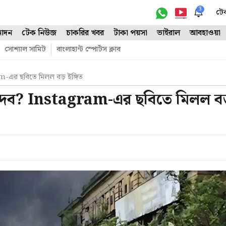
3
টে
োদন
টেক নিউজ
চাকরির খবর
টাকা পয়সা
ভাইরাল
আবহাওয়া
সোশ্যাল সামিট
বাংলাহান্ট স্পোর্টস ক্লাব
m-এর ছবিতে মিলল বড় ইঙ্গিত
া দেব? Instagram-এর ছবিতে মিলল বড