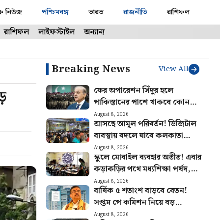
ক নিউজ
পশ্চিমবঙ্গ
ভারত
রাজনীতি
রাশিফল
রাশিফল
লাইফস্টাইল
অন্যান্য
Breaking News
View All
ফের অপারেশন সিঁদুর হলে
়
পাকিস্তানের পাশে থাকবে কোন
কোন দেশ? সম্পন্ন নতুন চুক্তি
August 8, 2026
আসছে আমূল পরিবর্তন! ডিজিটাল
ব্যবস্থায় বদলে যাবে কলকাতা
মেট্রোর স্টেশন পরিচালনা
August 8, 2026
স্কুলে মোবাইল ব্যবহার অতীত! এবার
কড়াকড়ির পথে মধ্যশিক্ষা পর্ষদ,
জারি বিজ্ঞপ্তি
August 8, 2026
বার্ষিক ৫ শতাংশ বাড়বে বেতন!
সপ্তম পে কমিশন নিয়ে বড়
ঘোষণা, নয়া বিজ্ঞপ্তি জারি করল
August 8, 2026