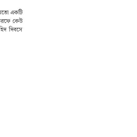
র মতো একটি
 তরফে কেউ
হিদ দিবসে