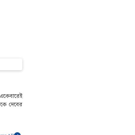
 একেবারেই
েকে দেবের