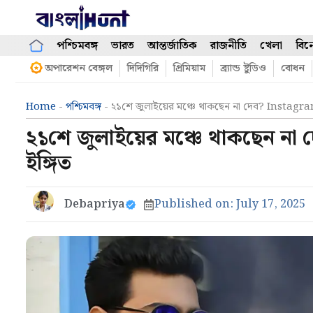
Skip
to
content
পশ্চিমবঙ্গ
ভারত
আন্তর্জাতিক
রাজনীতি
খেলা
বিন
অপারেশন বেঙ্গল
দিদিগিরি
প্রিমিয়াম
ব্র্যান্ড ষ্টুডিও
বোধন
Home
-
পশ্চিমবঙ্গ
-
২১শে জুলাইয়ের মঞ্চে থাকছেন না দেব? Instagra
২১শে জুলাইয়ের মঞ্চে থাকছেন ন
ইঙ্গিত
Debapriya
Published on:
July 17, 2025