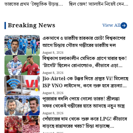
ভারতের প্রথম ‘বৈদ্যুতিক উড়ন্ত
ছিল জেদ! স্যালাইন নিয়েই দেন
গাড়ি’ বানিয়ে তাক লাগালেন
মেইনস পরীক্ষা, UPSC-তে
উত্তরাখণ্ডের রবি
বাজিমাত সৌম্যার
Breaking News
View All
একসাথে ৫ ভারতীয় তারকার চোট! বিশ্বকাপের
আগে চিন্তায় গৌতম গম্ভীরের ভারতীয় দল
August 8, 2026
বিশ্বকাপ চলাকালীন মেসিকে প্রাণে মারার ছক!
‘টার্গেট’ ছিলেন রোনাল্ডোও, কীভাবে এড়ানো
গেল হামলা?
August 8, 2026
Jio-Airtel-কে টক্কর দিতে প্রস্তুত Vi! মিলেছে
ISP VNO লাইসেন্স, কবে শুরু হবে ব্রডব্যান্ড
সার্ভিস?
August 8, 2026
পূজারার বদলি পেয়ে গেলো ভারত! শ্রীলঙ্কা
সফর থেকেই গম্ভীরের হাতে আসছে নতুন অস্ত্র
August 8, 2026
পেঁয়াজের দাম থেকে শুরু করে LPG! কীভাবে
বাড়ছে রান্নাঘরের খরচ? চিন্তা বাড়াচ্ছে