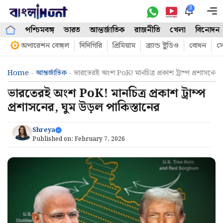
Skip
3
M
to
পশ্চিমবঙ্গ
ভারত
আন্তর্জাতিক
রাজনীতি
খেলা
বিনোদন
content
অপারেশন বেঙ্গল
দিদিগিরি
প্রিমিয়াম
ব্র্যান্ড ষ্টুডিও
বোধন
সো
Home
-
আন্তর্জাতিক
-
ভারতেরই অংশ PoK! মানচিত্র প্রকাশ ট্রাম্প প্রশাসনের, 
ভারতেরই অংশ PoK! মানচিত্র প্রকাশ ট্রাম্প
প্রশাসনের, ঘুম উড়ল পাকিস্তানের
Shreya
Published on:
February 7, 2026