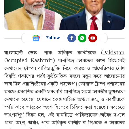
Follow
বাংলাহান্ট ডেস্ক: পাক অধিকৃত কাশ্মীরকে (Pakistan
Occupied Kashmir) মানচিত্রে ভারতের অংশ হিসেবেই
দেখালেন ট্রাম্প। বাণিজ্যচুক্তি নিয়ে ভারত ও আমেরিকার যৌথ
বিবৃতি প্রকাশের পরই কূটনৈতিক মহলে নতুন করে আলোচনার
জন্ম দিল ওয়াশিংটনের একটি পদক্ষেপ। ডোনাল্ড ট্রাম্প প্রশাসনের
তরফে প্রকাশিত একটি সরকারি মানচিত্রে সমগ্র ভারতীয় ভূখণ্ডকে
দেখানো হয়েছে, যেখানে কেন্দ্রশাসিত অঞ্চল জম্মু ও কাশ্মীরকে
স্পষ্ট ভাবে ভারতের অংশ হিসেবে চিহ্নিত করা হয়েছে। সবচেয়ে
তাৎপর্যপূর্ণ বিষয় হল, ওই মানচিত্রে পাকিস্তানের অবৈধ দখলে
থাকা অংশ, অর্থাৎ পাক-অধিকৃত কাশ্মীর বা পিওকে-ও ভারতের