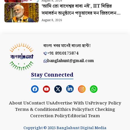
পরিসংখ্যান
August 8, 2026
‘আমি তো বাগেশ্বর বাবা নই’, IIT দিল্লির
সমাবর্তন অনুষ্ঠানে পড়ুয়াদের মন জিতলেন
মোদী, দিলেন বিশেষ বার্তা
August 8, 2026
বাংলা খবর মানেই
বাংলা হান্ট!
+91 8910175874
banglahunt@gmail.com
Stay Connected
About Us
Contact Us
Advertise With Us
Privacy Policy
Terms & Conditions
Ethics Policy
Fact Checking
Correction Policy
Editorial Team
Copyright © 2025 Banglahunt Digital Media