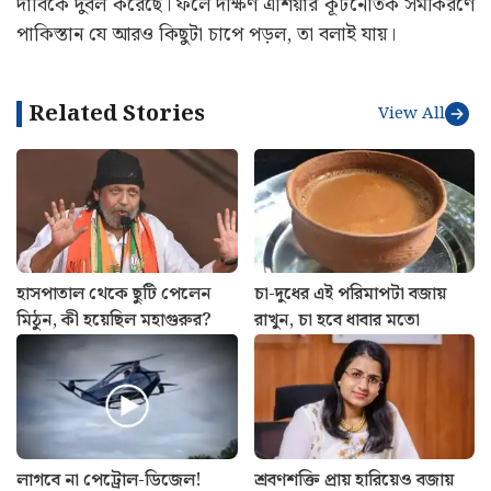
দাবিকে দুর্বল করেছে। ফলে দক্ষিণ এশিয়ার কূটনৈতিক সমীকরণে
পাকিস্তান যে আরও কিছুটা চাপে পড়ল, তা বলাই যায়।
Related Stories
View All
হাসপাতাল থেকে ছুটি পেলেন
চা-দুধের এই পরিমাপটা বজায়
মিঠুন, কী হয়েছিল মহাগুরুর?
রাখুন, চা হবে ধাবার মতো
লাগবে না পেট্রোল-ডিজেল!
শ্রবণশক্তি প্রায় হারিয়েও বজায়