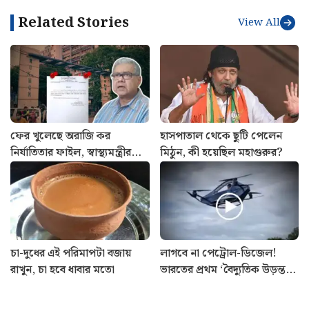
Related Stories
View All
ফের খুলেছে অরাজি কর
হাসপাতাল থেকে ছুটি পেলেন
নির্যাতিতার ফাইল, স্বাস্থ্যমন্ত্রীর
মিঠুন, কী হয়েছিল মহাগুরুর?
সাথে বৈঠক সেরে ঘোষণা
শুভেন্দু অধিকারীর
চা-দুধের এই পরিমাপটা বজায়
লাগবে না পেট্রোল-ডিজেল!
রাখুন, চা হবে ধাবার মতো
ভারতের প্রথম ‘বৈদ্যুতিক উড়ন্ত
গাড়ি’ বানিয়ে তাক লাগালেন
উত্তরাখণ্ডের রবি