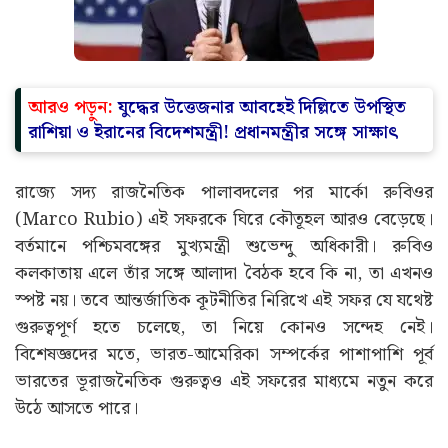
আরও পড়ুন:
যুদ্ধের উত্তেজনার আবহেই দিল্লিতে উপস্থিত
রাশিয়া ও ইরানের বিদেশমন্ত্রী! প্রধানমন্ত্রীর সঙ্গে সাক্ষাৎ
রাজ্যে সদ্য রাজনৈতিক পালাবদলের পর মার্কো রুবিওর
(Marco Rubio) এই সফরকে ঘিরে কৌতূহল আরও বেড়েছে।
বর্তমানে পশ্চিমবঙ্গের মুখ্যমন্ত্রী শুভেন্দু অধিকারী। রুবিও
কলকাতায় এলে তাঁর সঙ্গে আলাদা বৈঠক হবে কি না, তা এখনও
স্পষ্ট নয়। তবে আন্তর্জাতিক কূটনীতির নিরিখে এই সফর যে যথেষ্ট
গুরুত্বপূর্ণ হতে চলেছে, তা নিয়ে কোনও সন্দেহ নেই।
বিশেষজ্ঞদের মতে, ভারত-আমেরিকা সম্পর্কের পাশাপাশি পূর্ব
ভারতের ভূরাজনৈতিক গুরুত্বও এই সফরের মাধ্যমে নতুন করে
উঠে আসতে পারে।