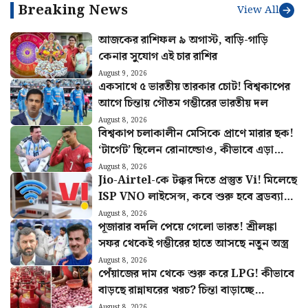
Breaking News
View All
আজকের রাশিফল ৯ অগাস্ট, বাড়ি-গাড়ি
কেনার সুযোগ এই চার রাশির
August 9, 2026
একসাথে ৫ ভারতীয় তারকার চোট! বিশ্বকাপের
আগে চিন্তায় গৌতম গম্ভীরের ভারতীয় দল
August 8, 2026
বিশ্বকাপ চলাকালীন মেসিকে প্রাণে মারার ছক!
‘টার্গেট’ ছিলেন রোনাল্ডোও, কীভাবে এড়ানো
গেল হামলা?
August 8, 2026
Jio-Airtel-কে টক্কর দিতে প্রস্তুত Vi! মিলেছে
ISP VNO লাইসেন্স, কবে শুরু হবে ব্রডব্যান্ড
সার্ভিস?
August 8, 2026
পূজারার বদলি পেয়ে গেলো ভারত! শ্রীলঙ্কা
সফর থেকেই গম্ভীরের হাতে আসছে নতুন অস্ত্র
August 8, 2026
পেঁয়াজের দাম থেকে শুরু করে LPG! কীভাবে
বাড়ছে রান্নাঘরের খরচ? চিন্তা বাড়াচ্ছে
পরিসংখ্যান
August 8, 2026