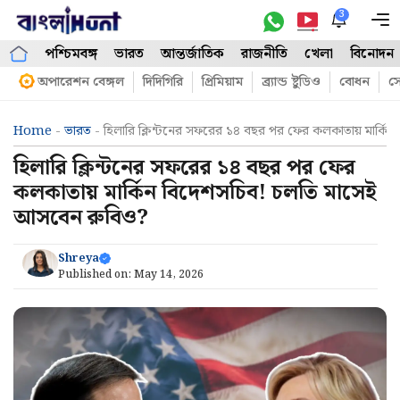
Skip
3
M
to
পশ্চিমবঙ্গ
ভারত
আন্তর্জাতিক
রাজনীতি
খেলা
বিনোদন
content
অপারেশন বেঙ্গল
দিদিগিরি
প্রিমিয়াম
ব্র্যান্ড ষ্টুডিও
বোধন
সো
Home
-
ভারত
-
হিলারি ক্লিন্টনের সফরের ১৪ বছর পর ফের কলকাতায় মার্ক
হিলারি ক্লিন্টনের সফরের ১৪ বছর পর ফের
কলকাতায় মার্কিন বিদেশসচিব! চলতি মাসেই
আসবেন রুবিও?
Shreya
Published on:
May 14, 2026