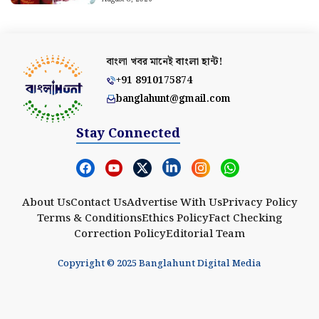
বাংলা খবর মানেই
বাংলা হান্ট!
+91 8910175874
banglahunt@gmail.com
Stay Connected
About Us
Contact Us
Advertise With Us
Privacy Policy
Terms & Conditions
Ethics Policy
Fact Checking
Correction Policy
Editorial Team
Copyright © 2025 Banglahunt Digital Media