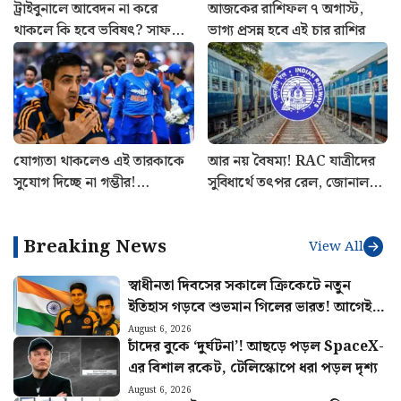
ট্রাইবুনালে আবেদন না করে
আজকের রাশিফল ৭ অগাস্ট,
থাকলে কি হবে ভবিষৎ? সাফ
ভাগ্য প্রসন্ন হবে এই চার রাশির
জানালেন মুখ্যমন্ত্রী শুভেন্দু
অধিকারী
যোগ্যতা থাকলেও এই তারকাকে
আর নয় বৈষম্য! RAC যাত্রীদের
সুযোগ দিচ্ছে না গম্ভীর!
সুবিধার্থে তৎপর রেল, জোনাল
শ্রীলঙ্কাতেই ভারতের জার্সিতে
রেলওয়ে পেল কড়া চিঠি
শেষ ম্যাচ খেলবেন এই
Breaking News
ক্রিকেটার?
View All
স্বাধীনতা দিবসের সকালে ক্রিকেটে নতুন
ইতিহাস গড়বে শুভমান গিলের ভারত! আগেই
হুঙ্কার ছাড়লেন গম্ভীর
August 6, 2026
চাঁদের বুকে ‘দুর্ঘটনা’! আছড়ে পড়ল SpaceX-
এর বিশাল রকেট, টেলিস্কোপে ধরা পড়ল দৃশ্য
August 6, 2026