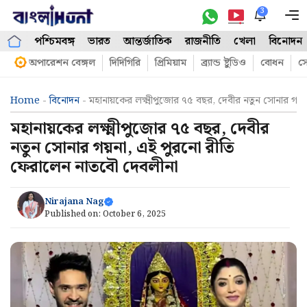
Skip
3
M
to
পশ্চিমবঙ্গ
ভারত
আন্তর্জাতিক
রাজনীতি
খেলা
বিনোদন
content
অপারেশন বেঙ্গল
দিদিগিরি
প্রিমিয়াম
ব্র্যান্ড ষ্টুডিও
বোধন
সো
Home
-
বিনোদন
-
মহানায়কের লক্ষ্মীপুজোর ৭৫ বছর, দেবীর নতুন সোনার গয
মহানায়কের লক্ষ্মীপুজোর ৭৫ বছর, দেবীর
নতুন সোনার গয়না, এই পুরনো রীতি
ফেরালেন নাতবৌ দেবলীনা
Nirajana Nag
Published on:
October 6, 2025