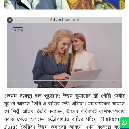
Advertisement
কেমন ব্যবস্থা হল পুজোর:
উত্তম কুমারের স্ত্রী গৌরী দেবীর
মুখের আদলে তৈরি এ বাড়ির দেবী প্রতিমা। মহানায়কের আমলে
যে শিল্পী প্রতিমা তৈরি করতেন, তাঁদের পরিবারই বংশপরম্পরায়
বরাত পেয়ে আসছেন চট্টোপাধ্যায় বাড়ির প্রতিমা (Lakshmi
Puja) তৈরির। উত্তম কুমারের আসনে এখন সংকল্পে বসেন