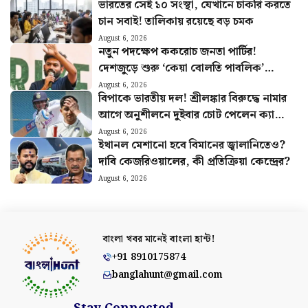
ভারতের সেই ১০ সংস্থা, যেখানে চাকরি করতে
চান সবাই! তালিকায় রয়েছে বড় চমক
August 6, 2026
নতুন পদক্ষেপ ককরোচ জনতা পার্টির!
দেশজুড়ে শুরু ‘কেয়া বোলতি পাবলিক’
কর্মসূচি, ঘোষণা অভিজিতের
August 6, 2026
বিপাকে ভারতীয় দল! শ্রীলঙ্কার বিরুদ্ধে নামার
আগে অনুশীলনে দুইবার চোট পেলেন ক্যাপ্টেন
শুভমান গিল
August 6, 2026
ইথানল মেশানো হবে বিমানের জ্বালানিতেও?
দাবি কেজরিওয়ালের, কী প্রতিক্রিয়া কেন্দ্রের?
August 6, 2026
বাংলা খবর মানেই
বাংলা হান্ট!
+91 8910175874
banglahunt@gmail.com