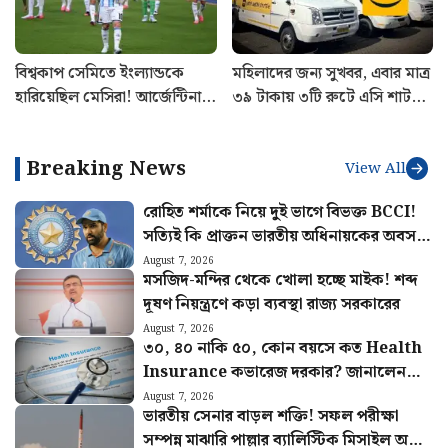
বিশ্বকাপ সেমিতে ইংল্যান্ডকে
মহিলাদের জন্য সুখবর, এবার মাত্র
হারিয়েছিল মেসিরা! আর্জেন্টিনায়
৩৯ টাকায় ৩টি রুটে এসি শাটল
বিশেষ দিনটি স্মরণীয় করে রাখতে
পরিষেবা চালু Yatri Sathi-র
নেওয়া হলো বড় উদ্যোগ
Breaking News
View All
রোহিত শর্মাকে নিয়ে দুই ভাগে বিভক্ত BCCI!
সত্যিই কি প্রাক্তন ভারতীয় অধিনায়কের অবসর
চাইছে বোর্ড
August 7, 2026
মসজিদ-মন্দির থেকে খোলা হচ্ছে মাইক! শব্দ
দূষণ নিয়ন্ত্রণে কড়া ব্যবস্থা রাজ্য সরকারের
August 7, 2026
৩০, ৪০ নাকি ৫০, কোন বয়সে কত Health
Insurance কভারেজ দরকার? জানালেন
বিশেষজ্ঞরা
August 7, 2026
ভারতীয় সেনার বাড়ল শক্তি! সফল পরীক্ষা
সম্পন্ন মাঝারি পাল্লার ব্যালিস্টিক মিসাইল অগ্নি