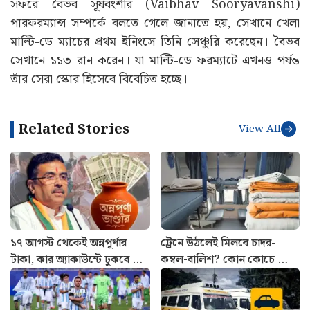
সফরে বৈভব সূর্যবংশীর (Vaibhav Sooryavanshi)
পারফরম্যান্স সম্পর্কে বলতে গেলে জানাতে হয়, সেখানে খেলা
মাল্টি-ডে ম্যাচের প্রথম ইনিংসে তিনি সেঞ্চুরি করেছেন। বৈভব
সেখানে ১১৩ রান করেন। যা মাল্টি-ডে ফরম্যাটে এখনও পর্যন্ত
তাঁর সেরা স্কোর হিসেবে বিবেচিত হচ্ছে।
Related Stories
View All
১৭ আগস্ট থেকেই অন্নপূর্ণার
ট্রেনে উঠলেই মিলবে চাদর-
টাকা, কার অ্যাকাউন্টে ঢুকবে ৩
কম্বল-বালিশ? কোন কোচে ফ্রি,
হাজার? জানালেন শুভেন্দু
কোথায় দিতে হবে টাকা