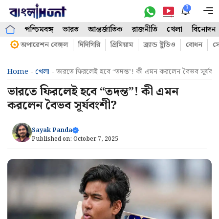
Skip
3
M
to
পশ্চিমবঙ্গ
ভারত
আন্তর্জাতিক
রাজনীতি
খেলা
বিনোদন
content
অপারেশন বেঙ্গল
দিদিগিরি
প্রিমিয়াম
ব্র্যান্ড ষ্টুডিও
বোধন
সো
Home
-
খেলা
-
ভারতে ফিরলেই হবে “তদন্ত”! কী এমন করলেন বৈভব সূর্যবং
ভারতে ফিরলেই হবে “তদন্ত”! কী এমন
করলেন বৈভব সূর্যবংশী?
Sayak Panda
Published on:
October 7, 2025