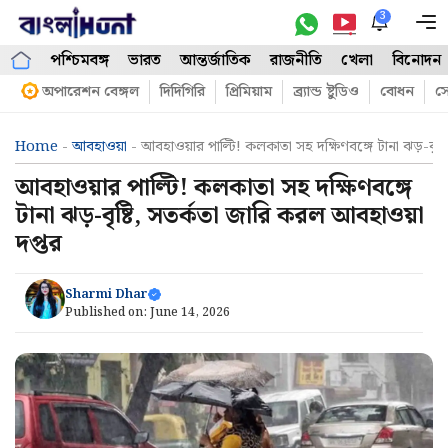
Skip
3
M
to
পশ্চিমবঙ্গ
ভারত
আন্তর্জাতিক
রাজনীতি
খেলা
বিনোদন
content
অপারেশন বেঙ্গল
দিদিগিরি
প্রিমিয়াম
ব্র্যান্ড ষ্টুডিও
বোধন
সো
Home
-
আবহাওয়া
-
আবহাওয়ার পাল্টি! কলকাতা সহ দক্ষিণবঙ্গে টানা ঝড়-বৃষ্
আবহাওয়ার পাল্টি! কলকাতা সহ দক্ষিণবঙ্গে
টানা ঝড়-বৃষ্টি, সতর্কতা জারি করল আবহাওয়া
দপ্তর
Sharmi Dhar
Published on:
June 14, 2026