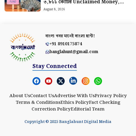
৩,৮১১ কোটির Unclaimed Money,
জানাল SEBI
August 8, 2026
বাংলা খবর মানেই
বাংলা হান্ট!
+91 8910175874
banglahunt@gmail.com
Stay Connected
About Us
Contact Us
Advertise With Us
Privacy Policy
Terms & Conditions
Ethics Policy
Fact Checking
Correction Policy
Editorial Team
Copyright © 2025 Banglahunt Digital Media