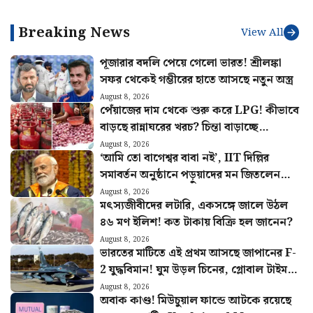
গেল হামলা?
Breaking News
View All
পূজারার বদলি পেয়ে গেলো ভারত! শ্রীলঙ্কা
সফর থেকেই গম্ভীরের হাতে আসছে নতুন অস্ত্র
August 8, 2026
পেঁয়াজের দাম থেকে শুরু করে LPG! কীভাবে
বাড়ছে রান্নাঘরের খরচ? চিন্তা বাড়াচ্ছে
পরিসংখ্যান
August 8, 2026
‘আমি তো বাগেশ্বর বাবা নই’, IIT দিল্লির
সমাবর্তন অনুষ্ঠানে পড়ুয়াদের মন জিতলেন
মোদী, দিলেন বিশেষ বার্তা
August 8, 2026
মৎস্যজীবীদের লটারি, একসঙ্গে জালে উঠল
৪৬ মণ ইলিশ! কত টাকায় বিক্রি হল জানেন?
August 8, 2026
ভারতের মাটিতে এই প্রথম আসছে জাপানের F-
2 যুদ্ধবিমান! ঘুম উড়ল চিনের, গ্লোবাল টাইমস
করল সতর্ক
August 8, 2026
অবাক কাণ্ড! মিউচুয়াল ফান্ডে আটকে রয়েছে