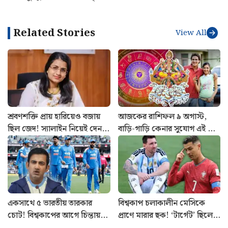
Related Stories
View All
শ্রবণশক্তি প্রায় হারিয়েও বজায়
আজকের রাশিফল ৯ অগাস্ট,
ছিল জেদ! স্যালাইন নিয়েই দেন
বাড়ি-গাড়ি কেনার সুযোগ এই চার
মেইনস পরীক্ষা, UPSC-তে
রাশির
বাজিমাত সৌম্যার
একসাথে ৫ ভারতীয় তারকার
বিশ্বকাপ চলাকালীন মেসিকে
চোট! বিশ্বকাপের আগে চিন্তায়
প্রাণে মারার ছক! ‘টার্গেট’ ছিলেন
গৌতম গম্ভীরের ভারতীয় দল
রোনাল্ডোও, কীভাবে এড়ানো