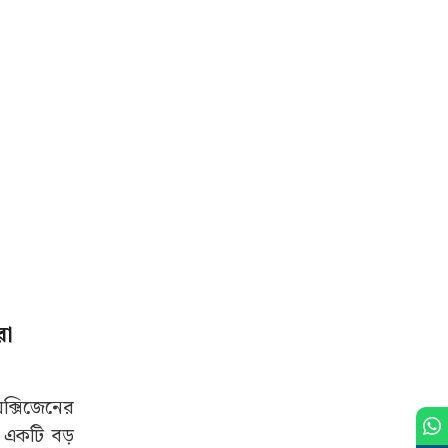
রা
অক্সিজেনের
ী একটি বড়