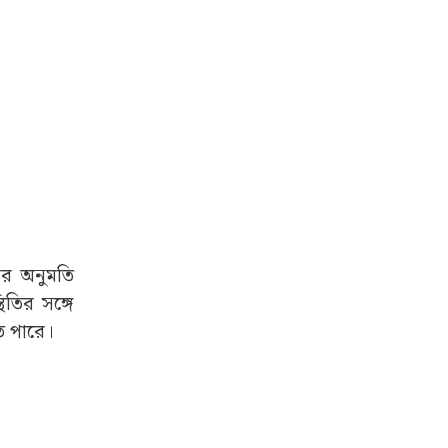
রের অনুমতি
িতির সঙ্গে
তে পারে।