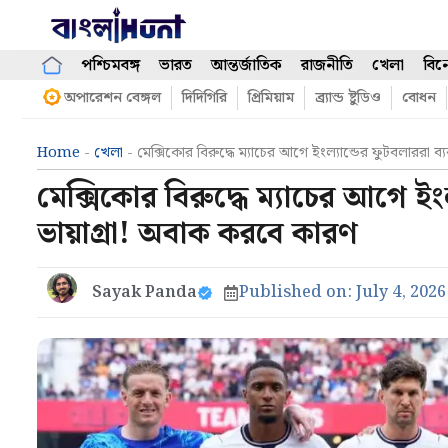
Skip
to
content
পশ্চিমবঙ্গ
ভারত
আন্তর্জাতিক
রাজনীতি
খেলা
বিন
অপারেশন বেঙ্গল
দিদিগিরি
প্রিমিয়াম
ব্র্যান্ড ষ্টুডিও
বোধন
Home
-
খেলা
-
মেক্সিকোর বিরুদ্ধে ম্যাচের আগে ইংল্যান্ডের ফুটবলাররা 
মেক্সিকোর বিরুদ্ধে ম্যাচের আগে ইং
ভায়াগ্রা! অবাক করবে কারণ
Sayak Panda
Published on:
July 4, 2026