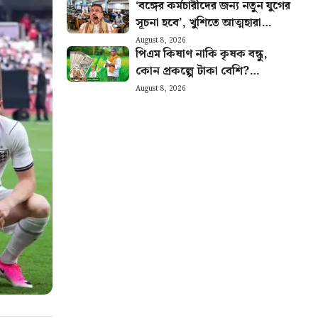
‘বঙ্গের কর্মচারীদের জন্য নতুন যুগের
সূচনা হবে’, খুশিতে আত্মহারা
সরকারি কর্মচারীরা
August 8, 2026
পিএম কিষাণ নাকি কৃষক বন্ধু,
কোন প্রকল্পে টাকা বেশি?
কোনটায় বেশি সুবিধা জানুন
August 8, 2026