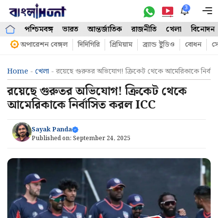
Skip
3
M
to
পশ্চিমবঙ্গ
ভারত
আন্তর্জাতিক
রাজনীতি
খেলা
বিনোদন
content
অপারেশন বেঙ্গল
দিদিগিরি
প্রিমিয়াম
ব্র্যান্ড ষ্টুডিও
বোধন
সো
Home
-
খেলা
-
রয়েছে গুরুতর অভিযোগ! ক্রিকেট থেকে আমেরিকাকে নির্বা
রয়েছে গুরুতর অভিযোগ! ক্রিকেট থেকে
আমেরিকাকে নির্বাসিত করল ICC
Sayak Panda
Published on:
September 24, 2025