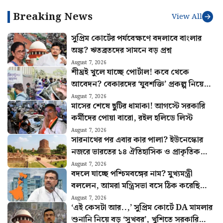
কেন্দ্র
Breaking News
View All
সুপ্রিম কোর্টের পর্যবেক্ষণে বদলাবে বাংলার
অঙ্ক? ঋতব্রতদের সামনে বড় প্রশ্ন
August 7, 2026
শীঘ্রই খুলে যাচ্ছে পোর্টাল! কবে থেকে
আবেদন? বেকারদের ‘যুবশক্তি’ প্রকল্প নিয়ে
নয়া আপডেট
August 7, 2026
মাসের শেষে ছুটির ধামাকা! আগস্টে সরকারি
কর্মীদের পোয়া বারো, রইল হলিডে লিস্ট
August 7, 2026
সারনাথের পর এবার কার পালা? ইউনেস্কোর
নজরে ভারতের ১৪ ঐতিহাসিক ও প্রাকৃতিক
সম্পদ
August 7, 2026
বদলে যাচ্ছে পশ্চিমবঙ্গের নাম? মুখ্যমন্ত্রী
বললেন, আমরা মন্ত্রিসভা বসে ঠিক করেছি…
August 7, 2026
‘এই কেসটা আর..,’ সুপ্রিম কোর্টে DA মামলার
শুনানি নিয়ে বড় ‘সুখবর’, খুশিতে সরকারি