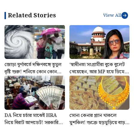
Related Stories
View All
জোড়া ঘূর্ণাবর্তে দক্ষিণবঙ্গে তুমুল
‘স্বাধীনতা সংগ্রামীরা বুকে বুলেট
বৃষ্টি শুরু! শনিতে কোন কোন
খেয়েছেন, আর MP হয়ে ডিমে
জেলায় সতর্কতা? আগাম খবর
ভয়?’ মহুয়াকে সুপ্রিম-ভর্ৎসনা
DA নিয়ে চর্চার মাঝেই HRA
সোনা কেনার প্ল্যান থাকলে
নিয়ে বিরাট আপডেট! সরকারি
মুশকিল! শুক্রে হুড়মুড়িয়ে বাড়ল
কর্মীদের বড় নিয়ম স্পষ্ট করল
দাম: আজকের রেট