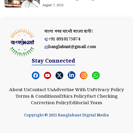
কর্মীরা
August 7, 2026
বাংলা খবর মানেই
বাংলা হান্ট!
+91 8910175874
banglahunt@gmail.com
Stay Connected
About Us
Contact Us
Advertise With Us
Privacy Policy
Terms & Conditions
Ethics Policy
Fact Checking
Correction Policy
Editorial Team
Copyright © 2025 Banglahunt Digital Media