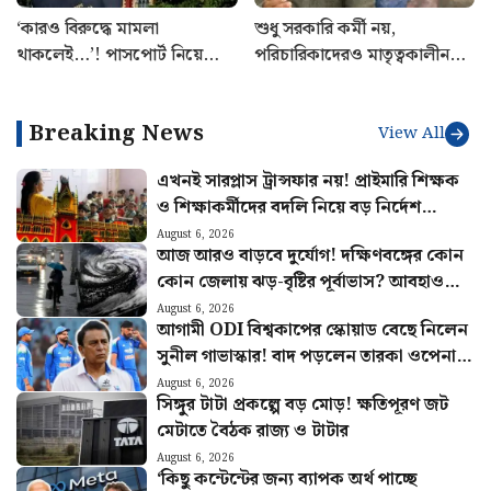
‘কারও বিরুদ্ধে মামলা
শুধু সরকারি কর্মী নয়,
থাকলেই…’! পাসপোর্ট নিয়ে
পরিচারিকাদেরও মাতৃত্বকালীন
বিরাট নির্দেশ কলকাতা
ছুটির দাবি স্বাস্থ্যমন্ত্রীর
হাইকোর্টের
Breaking News
View All
এখনই সারপ্লাস ট্রান্সফার নয়! প্রাইমারি শিক্ষক
ও শিক্ষাকর্মীদের বদলি নিয়ে বড় নির্দেশ
হাইকোর্টের
August 6, 2026
আজ আরও বাড়বে দুর্যোগ! দক্ষিণবঙ্গের কোন
কোন জেলায় ঝড়-বৃষ্টির পূর্বাভাস? আবহাওয়ার
খবর
August 6, 2026
আগামী ODI বিশ্বকাপের স্কোয়াড বেছে নিলেন
সুনীল গাভাস্কার! বাদ পড়লেন তারকা ওপেনার,
দলে ৪ অলরাউন্ডার
August 6, 2026
সিঙ্গুর টাটা প্রকল্পে বড় মোড়! ক্ষতিপূরণ জট
মেটাতে বৈঠক রাজ্য ও টাটার
August 6, 2026
‘কিছু কন্টেন্টের জন্য ব্যাপক অর্থ পাচ্ছে