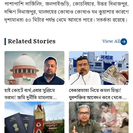
পাশাপাশি দার্জিলিং, জলপাইগুড়ি, কোচবিহার, উত্তর দিনাজপুর,
দক্ষিণ দিনাজপুর, মালদহের কোথাও কোথাও ঘন কুয়াশার কারণে
দৃশ্যমানতা ৫০ মিটার পর্যন্ত নেমে আসতে পারে। সতর্কতা রয়েছে।
Related Stories
View All
হাই কোর্টে ব্যর্থ,এবার সুপ্রিমে
বেকারভাতা নিয়ে কমল চিন্তা!
ভরসা! জমি দুর্নীতি মামলায়
যুবশক্তির আবেদন কবে থেকে
রক্ষাকবচের আর্জি অভিষেকের
শুরু জেনে নিন
আপ্ত সহায়কের