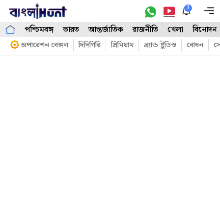
Skip
3
M
to
পশ্চিমবঙ্গ
ভারত
আন্তর্জাতিক
রাজনীতি
খেলা
বিনোদন
content
অপারেশন বেঙ্গল
দিদিগিরি
প্রিমিয়াম
ব্র্যান্ড ষ্টুডিও
বোধন
সো