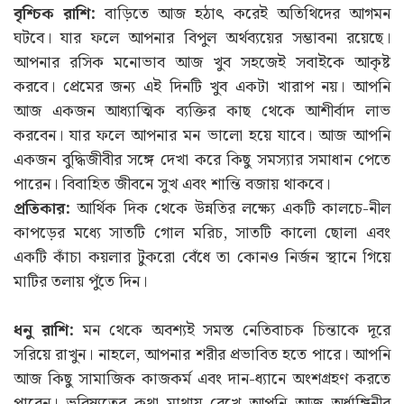
বৃশ্চিক রাশি:
বাড়িতে আজ হঠাৎ করেই অতিথিদের আগমন
ঘটবে। যার ফলে আপনার বিপুল অর্থব্যয়ের সম্ভাবনা রয়েছে।
আপনার রসিক মনোভাব আজ খুব সহজেই সবাইকে আকৃষ্ট
করবে। প্রেমের জন্য এই দিনটি খুব একটা খারাপ নয়। আপনি
আজ একজন আধ্যাত্মিক ব্যক্তির কাছ থেকে আশীর্বাদ লাভ
করবেন। যার ফলে আপনার মন ভালো হয়ে যাবে। আজ আপনি
একজন বুদ্ধিজীবীর সঙ্গে দেখা করে কিছু সমস্যার সমাধান পেতে
পারেন। বিবাহিত জীবনে সুখ এবং শান্তি বজায় থাকবে।
প্রতিকার:
আর্থিক দিক থেকে উন্নতির লক্ষ্যে একটি কালচে-নীল
কাপড়ের মধ্যে সাতটি গোল মরিচ, সাতটি কালো ছোলা এবং
একটি কাঁচা কয়লার টুকরো বেঁধে তা কোনও নির্জন স্থানে গিয়ে
মাটির তলায় পুঁতে দিন।
ধনু রাশি:
মন থেকে অবশ্যই সমস্ত নেতিবাচক চিন্তাকে দূরে
সরিয়ে রাখুন। নাহলে, আপনার শরীর প্রভাবিত হতে পারে। আপনি
আজ কিছু সামাজিক কাজকর্ম এবং দান-ধ্যানে অংশগ্রহণ করতে
পারেন। ভবিষ্যতের কথা মাথায় রেখে আপনি আজ অর্ধাঙ্গিনীর