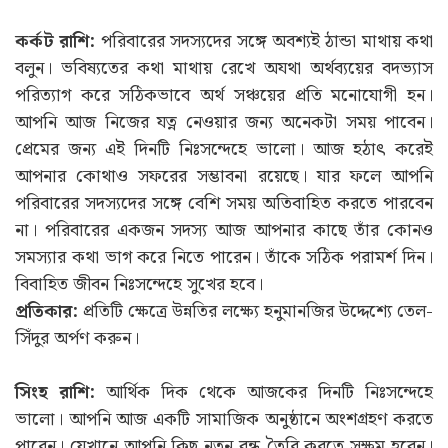
কর্কট রাশি:
পরিবারের সদস্যদের সঙ্গে অবশ্যই ঠান্ডা মাথায় কথা
বলুন। ভবিষ্যতের কথা মাথায় রেখে অযথা অর্থব্যয়ের বদভ্যাস
পরিত্যাগ করে সঠিকভাবে অর্থ সঞ্চয়ের প্রতি মনোযোগী হন।
আপনি আজ নিজের যত্ন নেওয়ার জন্য অনেকটা সময় পাবেন।
প্রেমের জন্য এই দিনটি নিঃসন্দেহে ভালো। আজ হঠাৎ করেই
আপনার কোথাও সফরের সম্ভাবনা রয়েছে। যার ফলে আপনি
পরিবারের সদস্যদের সঙ্গে বেশি সময় অতিবাহিত করতে পারবেন
না। পরিবারের একজন সদস্য আজ আপনার কাছে তাঁর কোনও
সমস্যার কথা ভাগ করে নিতে পারেন। তাঁকে সঠিক পরামর্শ দিন।
বিবাহিত জীবন নিঃসন্দেহে সুখের হবে।
প্রতিকার:
প্রতিটি ক্ষেত্রে উন্নতির লক্ষ্যে হনুমানজির উদ্দেশ্যে তেল-
সিঁদুর অর্পণ করুন।
সিংহ রাশি:
আর্থিক দিক থেকে আজকের দিনটি নিঃসন্দেহে
ভালো। আপনি আজ একটি সামাজিক অনুষ্ঠানে অংশগ্রহণ করতে
পারেন। যেখানে আপনি কিছু নতুন বন্ধু তৈরি করতে সক্ষম হবেন।