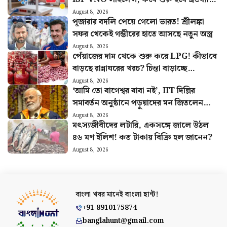
সার্ভিস?
August 8, 2026
পূজারার বদলি পেয়ে গেলো ভারত! শ্রীলঙ্কা
সফর থেকেই গম্ভীরের হাতে আসছে নতুন অস্ত্র
August 8, 2026
পেঁয়াজের দাম থেকে শুরু করে LPG! কীভাবে
বাড়ছে রান্নাঘরের খরচ? চিন্তা বাড়াচ্ছে
পরিসংখ্যান
August 8, 2026
‘আমি তো বাগেশ্বর বাবা নই’, IIT দিল্লির
সমাবর্তন অনুষ্ঠানে পড়ুয়াদের মন জিতলেন
মোদী, দিলেন বিশেষ বার্তা
August 8, 2026
মৎস্যজীবীদের লটারি, একসঙ্গে জালে উঠল
৪৬ মণ ইলিশ! কত টাকায় বিক্রি হল জানেন?
August 8, 2026
বাংলা খবর মানেই
বাংলা হান্ট!
+91 8910175874
banglahunt@gmail.com