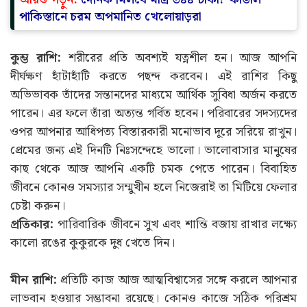
পাকিস্তানে চরম অপমানিত খেলোয়াড়রা
কুম্ভ রাশি:
শরীরের প্রতি অবশ্যই যত্নশীল হন। আজ আপনি
দীর্ঘক্ষণ হাঁটাহাঁটি করতে পছন্দ করবেন। এই রাশির কিছু
অভিভাবক তাঁদের সন্তানদের মাধ্যমে আর্থিক সুবিধা অর্জন করতে
পারেন। এর ফলে তাঁরা অত্যন্ত গর্বিত হবেন। পরিবারের সদস্যদের
ওপর আপনার আধিপত্য বিস্তারকারী মনোভাব দূরে সরিয়ে রাখুন।
প্রেমের জন্য এই দিনটি নিঃসন্দেহে ভালো। ভালোবাসার মানুষের
কাছ থেকে আজ আপনি একটি চমক পেতে পারেন। বিবাহিত
জীবনে কোনও সমস্যার সম্মুখীন হলে নিজেরাই তা মিটিয়ে ফেলার
চেষ্টা করুন।
প্রতিকার:
পারিবারিক জীবনে সুখ এবং শান্তি বজায় রাখার লক্ষ্যে
কালো রঙের কুকুরকে দুধ খেতে দিন।
মীন রাশি:
প্রতিটি কাজ আজ আত্মবিশ্বাসের সঙ্গে করলে আপনার
লাভবান হওয়ার সম্ভাবনা রয়েছে। কোনও কাজে সঠিক পরিশ্রম