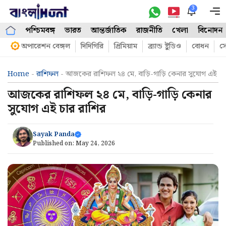
Skip
3
M
to
পশ্চিমবঙ্গ
ভারত
আন্তর্জাতিক
রাজনীতি
খেলা
বিনোদন
content
অপারেশন বেঙ্গল
দিদিগিরি
প্রিমিয়াম
ব্র্যান্ড ষ্টুডিও
বোধন
সো
Home
-
রাশিফল
-
আজকের রাশিফল ২৪ মে, বাড়ি-গাড়ি কেনার সুযোগ এই চা
আজকের রাশিফল ২৪ মে, বাড়ি-গাড়ি কেনার
সুযোগ এই চার রাশির
Sayak Panda
Published on:
May 24, 2026