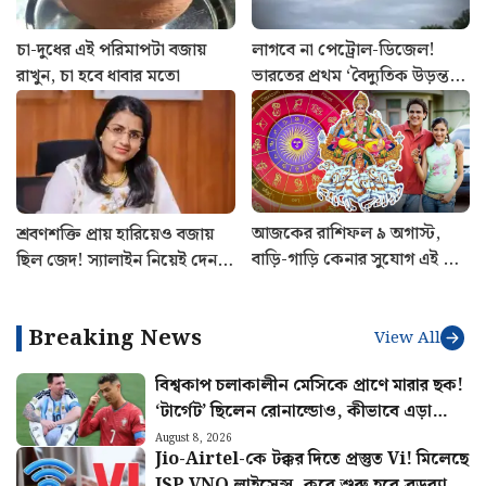
চা-দুধের এই পরিমাপটা বজায়
লাগবে না পেট্রোল-ডিজেল!
রাখুন, চা হবে ধাবার মতো
ভারতের প্রথম ‘বৈদ্যুতিক উড়ন্ত
গাড়ি’ বানিয়ে তাক লাগালেন
উত্তরাখণ্ডের রবি
আজকের রাশিফল ৯ অগাস্ট,
শ্রবণশক্তি প্রায় হারিয়েও বজায়
বাড়ি-গাড়ি কেনার সুযোগ এই চার
ছিল জেদ! স্যালাইন নিয়েই দেন
রাশির
মেইনস পরীক্ষা, UPSC-তে
বাজিমাত সৌম্যার
Breaking News
View All
বিশ্বকাপ চলাকালীন মেসিকে প্রাণে মারার ছক!
‘টার্গেট’ ছিলেন রোনাল্ডোও, কীভাবে এড়ানো
গেল হামলা?
August 8, 2026
Jio-Airtel-কে টক্কর দিতে প্রস্তুত Vi! মিলেছে
ISP VNO লাইসেন্স, কবে শুরু হবে ব্রডব্যান্ড