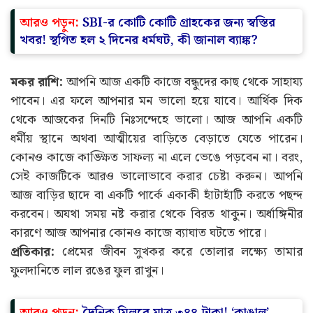
আরও পড়ুন:
SBI-র কোটি কোটি গ্রাহকের জন্য স্বস্তির
খবর! স্থগিত হল ২ দিনের ধর্মঘট, কী জানাল ব্যাঙ্ক?
মকর রাশি:
আপনি আজ একটি কাজে বন্ধুদের কাছ থেকে সাহায্য
পাবেন। এর ফলে আপনার মন ভালো হয়ে যাবে। আর্থিক দিক
থেকে আজকের দিনটি নিঃসন্দেহে ভালো। আজ আপনি একটি
ধর্মীয় স্থানে অথবা আত্মীয়ের বাড়িতে বেড়াতে যেতে পারেন।
কোনও কাজে কাঙ্ক্ষিত সাফল্য না এলে ভেঙে পড়বেন না। বরং,
সেই কাজটিকে আরও ভালোভাবে করার চেষ্টা করুন। আপনি
আজ বাড়ির ছাদে বা একটি পার্কে একাকী হাঁটাহাঁটি করতে পছন্দ
করবেন। অযথা সময় নষ্ট করার থেকে বিরত থাকুন। অর্ধাঙ্গিনীর
কারণে আজ আপনার কোনও কাজে ব্যাঘাত ঘটতে পারে।
প্রতিকার:
প্রেমের জীবন সুখকর করে তোলার লক্ষ্যে তামার
ফুলদানিতে লাল রঙের ফুল রাখুন।
আরও পড়ুন:
দৈনিক মিলবে মাত্র ৩৪৪ টাকা! ‘কাঙাল’