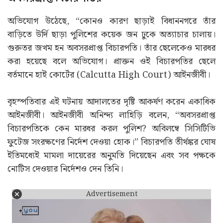
অভিযোগ উঠেছে, “কোনও কারণ ছাড়াই বিধাননগরে তাঁর
বাড়িতে উর্দি ছাড়া পুলিশের কয়েক জন ঢুকে অত্যাচার চালায়।
গুরুতর জখম হন অবসরপ্রাপ্ত বিচারপতি। তাঁর ছেলেকেও মারধর
করা হয়েছে বলে অভিযোগ। প্রাক্তন ওই বিচারপতির ছেলে
বর্তমানে হাই কোর্টের (Calcutta High Court) আইনজীবী।
বৃহস্পতিবার এই ঘটনায় আদালতের দৃষ্টি আকর্ষণ করেন একাধিক
আইনজীবী। আইনজীবী অনিন্দ্য লাহিড়ি বলেন, “অবসরপ্রাপ্ত
বিচারপতিকে কেন মারধর করল পুলিশ? অবিলম্বে সিসিটিভি
ফুটেজ সংরক্ষণের নির্দেশ দেওয়া হোক।” বিচারপতি তীর্থঙ্কর ঘোষ
ইতিমধ্যেই মামলা দায়েরের অনুমতি দিয়েছেন এবং সব পক্ষকে
নোটিস দেওয়ার নির্দেশও দেন তিনি।
Advertisement