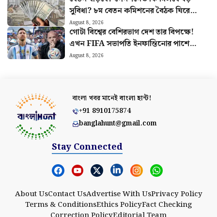
সুবিধা? ৮ম বেতন কমিশনের বৈঠক ঘিরে
বাড়ছে আশা
August 8, 2026
গোটা বিশ্বের বেশিরভাগ দেশ তার বিপক্ষে!
এখন FIFA সভাপতি ইনফান্তিনোর পাশে
দাঁড়ালো মেসির আর্জেন্টিনা
August 8, 2026
বাংলা খবর মানেই
বাংলা হান্ট!
+91 8910175874
banglahunt@gmail.com
Stay Connected
About Us
Contact Us
Advertise With Us
Privacy Policy
Terms & Conditions
Ethics Policy
Fact Checking
Correction Policy
Editorial Team