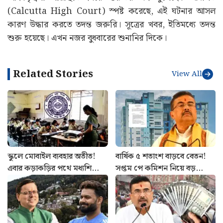
(Calcutta High Court) স্পষ্ট করেছে, এই ঘটনার আসল
কারণ উদ্ধার করতে তদন্ত জরুরি। সূত্রের খবর, ইতিমধ্যে তদন্ত
শুরু হয়েছে। এখন নজর বুধবারের শুনানির দিকে।
Related Stories
View All
স্কুলে মোবাইল ব্যবহার অতীত!
বার্ষিক ৫ শতাংশ বাড়বে বেতন!
এবার কড়াকড়ির পথে মধ্যশিক্ষা
সপ্তম পে কমিশন নিয়ে বড়
পর্ষদ, জারি বিজ্ঞপ্তি
ঘোষণা, নয়া বিজ্ঞপ্তি জারি করল
নবান্ন