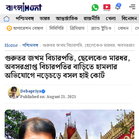
Skip
3
M
to
পশ্চিমবঙ্গ
ভারত
আন্তর্জাতিক
রাজনীতি
খেলা
বিনোদন
content
অপারেশন বেঙ্গল
দিদিগিরি
প্রিমিয়াম
ব্র্যান্ড ষ্টুডিও
বোধন
সো
Home
-
পশ্চিমবঙ্গ
-
গুরুতর জখম বিচারপতি, ছেলেকেও মারধর, অবসরপ্রাপ্ত ব
গুরুতর জখম বিচারপতি, ছেলেকেও মারধর,
অবসরপ্রাপ্ত বিচারপতির বাড়িতে হামলার
অভিযোগে নড়েচড়ে বসল হাই কোর্ট
Debapriya
Published on:
August 21, 2025