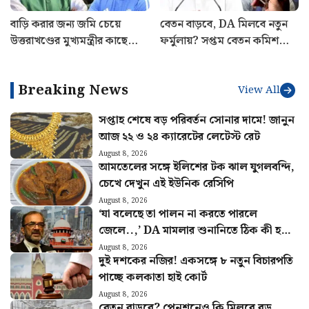
বাড়ি করার জন্য জমি চেয়ে
বেতন বাড়বে, DA মিলবে নতুন
উত্তরাখণ্ডের মুখ্যমন্ত্রীর কাছে
ফর্মুলায়? সপ্তম বেতন কমিশনে
অনুরোধ ঋষভ পন্থের! কী
বড় দাবি
জানালেন পুষ্কর সিং ধামি?
Breaking News
View All
সপ্তাহ শেষে বড় পরিবর্তন সোনার দামে! জানুন
আজ ২২ ও ২৪ ক্যারেটের লেটেস্ট রেট
August 8, 2026
আমতেলের সঙ্গে ইলিশের টক ঝাল যুগলবন্দি,
চেখে দেখুন এই ইউনিক রেসিপি
August 8, 2026
‘যা বলেছে তা পালন না করতে পারলে
জেলে..,’ DA মামলার শুনানিতে ঠিক কী হল?
জানালেন আইনজীবী বিকাশ রঞ্জন
August 8, 2026
দুই দশকের নজির! একসঙ্গে ৮ নতুন বিচারপতি
পাচ্ছে কলকাতা হাই কোর্ট
August 8, 2026
বেতন বাড়বে? পেনশনেও কি মিলবে বড়