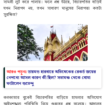
সামগ্রী লুট করে পালায়। ফলে প্রশ্ন উঠছে, বিচারপতির বাড়িই
যখন নিরাপদ নয়, তখন সাধারণ মানুষের নিরাপত্তা কতটা
সুরক্ষিত?
আরও পড়ুনঃ
ডায়মন্ড হারবারে অভিষেকের রেকর্ড জয়ের
নেপথ্যে আসল কারণ কী ছিল? সভামঞ্চ থেকে বোমা
ফাটালেন শুভেন্দু
কলকাতার বুকেই বিচারপতির বাড়িতে হামলার অভিযোগ
আইনশৃঙ্খলা পরিস্থিতি নিয়ে গুরুতর প্রশ্ন তুলেছে। আদালত