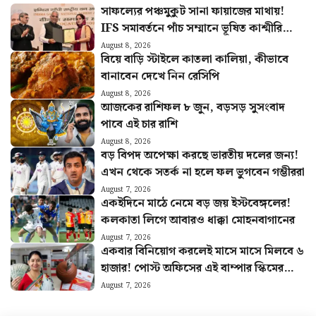
সাফল্যের পঞ্চমুকুট সানা ফায়াজের মাথায়!
IFS সমাবর্তনে পাঁচ সম্মানে ভূষিত কাশ্মীরি
কন্যা
August 8, 2026
বিয়ে বাড়ি স্টাইলে কাতলা কালিয়া, কীভাবে
বানাবেন দেখে নিন রেসিপি
August 8, 2026
আজকের রাশিফল ৮ জুন, বড়সড় সুসংবাদ
পাবে এই চার রাশি
August 8, 2026
বড় বিপদ অপেক্ষা করছে ভারতীয় দলের জন্য!
এখন থেকে সতর্ক না হলে ফল ভুগবেন গম্ভীররা
August 7, 2026
একইদিনে মাঠে নেমে বড় জয় ইস্টবেঙ্গলের!
কলকাতা লিগে আবারও ধাক্কা মোহনবাগানের
August 7, 2026
একবার বিনিয়োগ করলেই মাসে মাসে মিলবে ৬
হাজার! পোস্ট অফিসের এই বাম্পার স্কিমের
হিসাব বুঝুন
August 7, 2026