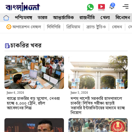
Skip
3
M
to
পশ্চিমবঙ্গ
ভারত
আন্তর্জাতিক
রাজনীতি
খেলা
বিনোদন
content
অপারেশন বেঙ্গল
দিদিগিরি
প্রিমিয়াম
ব্র্যান্ড ষ্টুডিও
বোধন
সো
চাকরির খবর
June 6, 2026
June 5, 2026
ব্যাঙ্কে চাকরির বড় সুযোগ, নেওয়া
দশম পাশেই সরকারি হাসপাতালে
হচ্ছে ৫,০০০ ট্রেনি, রইল
চাকরি! লিখিত পরীক্ষা ছাড়াই
আবেদনের লিঙ্ক
সরাসরি ইন্টারভিউয়ের মাধ্যমে হচ্ছে
নিয়োগ